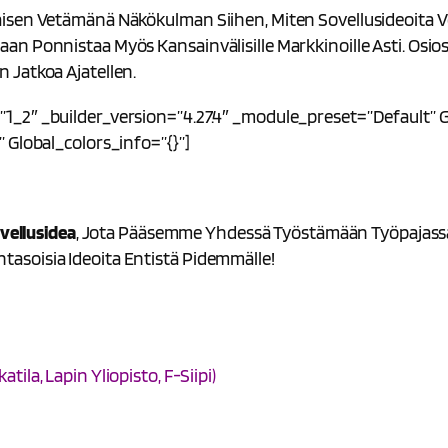
isen Vetämänä Näkökulman Siihen, Miten Sovellusideoita Vo
n Ponnistaa Myös Kansainvälisille Markkinoille Asti. Osio
 Jatkoa Ajatellen.
_2″ _builder_version=”4.27.4″ _module_preset=”default” Gl
 Global_colors_info=”{}”]
vellusidea
, Jota Pääsemme Yhdessä Työstämään Työpajassa. I
asoisia Ideoita Entistä Pidemmälle!
ila, Lapin Yliopisto, F-Siipi)