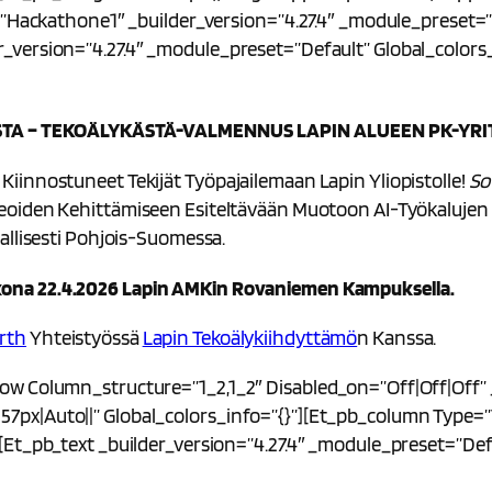
t=”hackathone1″ _builder_version=”4.27.4″ _module_preset=”
version=”4.27.4″ _module_preset=”default” Global_colors_i
TA – TEKOÄLYKÄSTÄ-VALMENNUS LAPIN ALUEEN PK-YRI
iinnostuneet Tekijät Työpajailemaan Lapin Yliopistolle!
So
oiden Kehittämiseen Esiteltävään Muotoon AI-Työkalujen Av
allisesti Pohjois-Suomessa.
kona 22.4.2026 Lapin AMKin Rovaniemen Kampuksella.
rth
Yhteistyössä
Lapin Tekoälykiihdyttämö
N Kanssa.
w Column_structure=”1_2,1_2″ Disabled_on=”off|off|off” _
px|auto||” Global_colors_info=”{}”][et_pb_column Type=”1_
et_pb_text _builder_version=”4.27.4″ _module_preset=”defa