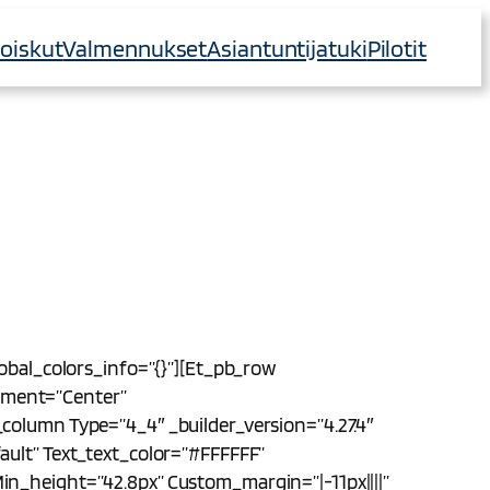
toiskut
Valmennukset
Asiantuntijatuki
Pilotit
lobal_colors_info=”{}”][et_pb_row
nment=”center”
_column Type=”4_4″ _builder_version=”4.27.4″
ault” Text_text_color=”#FFFFFF”
in_height=”42.8px” Custom_margin=”|-11px||||”