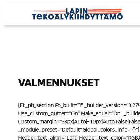
Siirry
Sisältöön
VALMENNUKSET
[et_pb_section Fb_built=”1″ _builder_version=”4.27
Use_custom_gutter=”on” Make_equal=”on” _builder
Custom_margin=”33px|auto|-40px|auto|false|false” 
_module_preset=”default” Global_colors_info=”{}”]
Header_text_align=”left” Header_text_color=”RGBA