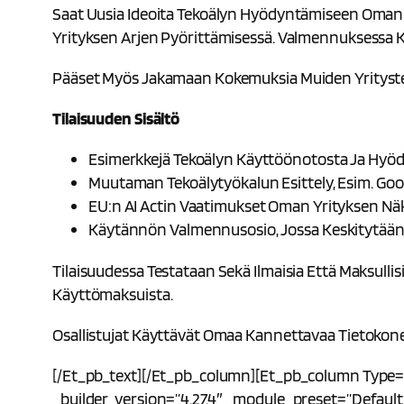
Saat Uusia Ideoita Tekoälyn Hyödyntämiseen Oman 
Yrityksen Arjen Pyörittämisessä. Valmennuksessa Kä
Pääset Myös Jakamaan Kokemuksia Muiden Yrityst
Tilaisuuden Sisältö
Esimerkkejä Tekoälyn Käyttöönotosta Ja Hyöd
Muutaman Tekoälytyökalun Esittely, Esim. G
EU:n AI Actin Vaatimukset Oman Yrityksen N
Käytännön Valmennusosio, Jossa Keskitytää
Tilaisuudessa Testataan Sekä Ilmaisia Että Maksullis
Käyttömaksuista.
Osallistujat Käyttävät Omaa Kannettavaa Tietokon
[/et_pb_text][/et_pb_column][et_pb_column Type=”1
_builder_version=”4.27.4″ _module_preset=”default”