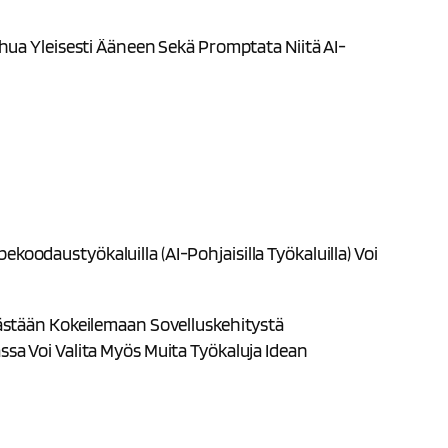
ua Yleisesti Ääneen Sekä Promptata Niitä AI-
koodaustyökaluilla (AI-Pohjaisilla Työkaluilla) Voi
ästään Kokeilemaan Sovelluskehitystä
sa Voi Valita Myös Muita Työkaluja Idean