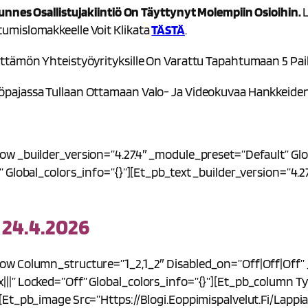
unnes Osallistujakiintiö On Täyttynyt Molempiin Osioihin.
L
umislomakkeelle Voit Klikata
TÄSTÄ
.
ttämön Yhteistyöyrityksille On Varattu Tapahtumaan 5 Pai
öpajassa Tullaan Ottamaan Valo- Ja Videokuvaa Hankkeiden
ow _builder_version=”4.27.4″ _module_preset=”default” Gl
 Global_colors_info=”{}”][et_pb_text _builder_version=”4.
4.4.2026
w Column_structure=”1_2,1_2″ Disabled_on=”off|off|off” _
|” Locked=”off” Global_colors_info=”{}”][et_pb_column Typ
[et_pb_image Src=”https://blogi.eoppimispalvelut.fi/lapp