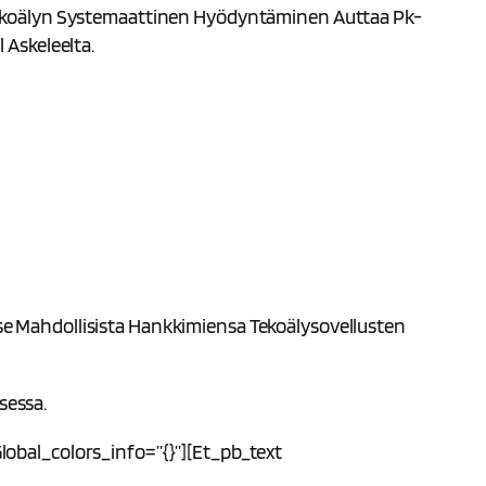
 Tekoälyn Systemaattinen Hyödyntäminen Auttaa Pk-
 Askeleelta.
Itse Mahdollisista Hankkimiensa Tekoälysovellusten
sessa.
obal_colors_info=”{}”][et_pb_text