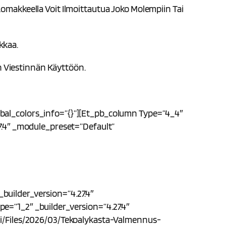
omakkeella Voit Ilmoittautua Joko Molempiin Tai
kkaa.
 Viestinnän Käyttöön.
obal_colors_info=”{}”][et_pb_column Type=”4_4″
27.4″ _module_preset=”default”
builder_version=”4.27.4″
e=”1_2″ _builder_version=”4.27.4″
iai/files/2026/03/Tekoalykasta-Valmennus-