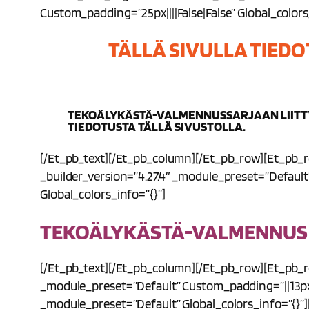
Custom_padding=”25px||||false|false” Global_colors
TÄLLÄ SIVULLA TIED
TEKOÄLYKÄSTÄ-VALMENNUSSARJAAN LIITTY
TIEDOTUSTA TÄLLÄ SIVUSTOLLA.
[/et_pb_text][/et_pb_column][/et_pb_row][et_pb_r
_builder_version=”4.27.4″ _module_preset=”default”
Global_colors_info=”{}”]
TEKOÄLYKÄSTÄ-VALMENNUS 2
[/et_pb_text][/et_pb_column][/et_pb_row][et_pb_ro
_module_preset=”default” Custom_padding=”||13px||
_module_preset=”default” Global_colors_info=”{}”]