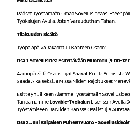
Miksi Osallistua?
Pääset Työstämään Omaa Sovellusideaasi Eteenpäin 
Työkalujen Avulla, Joten Varauduthan Tähän.
Tilaisuuden Sisältö
Työpajapäivä Jakaantuu Kahteen Osaan:
Osa 1. Sovellusidea Esiteltävään Muotoon (9.00–12.
Aamupäivällä Osallistujat Saavat Kuulla Erilaisista 
Saada Aikaiseksi Ja Missä Niiden Rajoitukset Menevä
Esittelyn Jälkeen Alamme Työstämään Sovellusideo
Tarjoamamme
Lovable-Työkalun
Lisenssin Avulla 
Työstämiseen, Ja Niiden Kanssa Osallistujia Auteta
Osa 2.
Jani Kaipaisen Puheenvuoro –
Sovellusideois