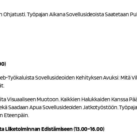
Ohjatusti. Työpajan Aikana Sovellusideoista Saatetaan Puh
00)
Web-Työkaluista Sovellusideoiden Kehityksen Avuksi: Mitä Vibe
t.
ita Visuaaliseen Muotoon. Kaikkien Halukkaiden Kanssa Pä
Sekä Saadaan Apua Sovellusideoiden Jatkotyöstöön. Työpajas
an Eteenpäin.
ta Liiketoiminnan Edistämiseen (13.00–16.00)