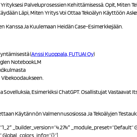
Yrityksesi Palveluprosessien Kehittämisessä. Opit, Miten
ydään Läpi, Miten Yritys Voi Ottaa Tekoälyn Käyttöön Askel
en Kanssa Ja Kuulemaan Heidän Case-Esimerkkejään.
yntämisestä (
Anssi Kuoppala, FUTUAI Oy
)
ooglen NotebookLM
äkökulmasta
n Vibekoodaukseen.
ia Sovelluksia, Esimerkiksi ChatGPT. Osallistujat Vastaavat 
ettaan Käytännön Valmennusosiossa Ja Tekoälyjen Testauk
_2″ _builder_version=”4.27.4″ _module_preset=”default” Gl
 Global_colors_info=”{}”]