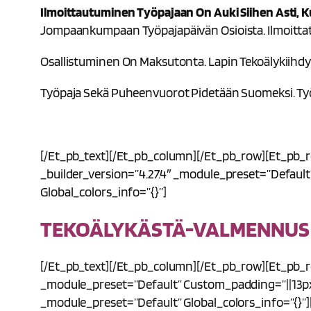
Ilmoittautuminen Työpajaan On Auki Siihen Asti, K
Jompaankumpaan Työpajapäivän Osioista. Ilmoittat
Osallistuminen On Maksutonta. Lapin Tekoälykiihdy
Työpaja Sekä Puheenvuorot Pidetään Suomeksi. Ty
[/et_pb_text][/et_pb_column][/et_pb_row][et_pb_r
_builder_version=”4.27.4″ _module_preset=”default”
Global_colors_info=”{}”]
TEKOÄLYKÄSTÄ-VALMENNUS 2
[/et_pb_text][/et_pb_column][/et_pb_row][et_pb_ro
_module_preset=”default” Custom_padding=”||13px||
_module_preset=”default” Global_colors_info=”{}”]