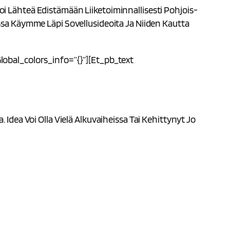
i Lähteä Edistämään Liiketoiminnallisesti Pohjois-
ssa Käymme Läpi Sovellusideoita Ja Niiden Kautta
obal_colors_info=”{}”][et_pb_text
dea Voi Olla Vielä Alkuvaiheissa Tai Kehittynyt Jo