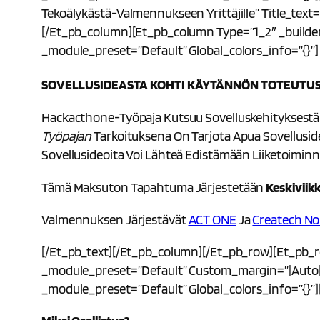
Tekoälykästä-Valmennukseen Yrittäjille” Title_tex
[/et_pb_column][et_pb_column Type=”1_2″ _builder_
_module_preset=”default” Global_colors_info=”{}”]
SOVELLUSIDEASTA KOHTI KÄYTÄNNÖN TOTEUTUS
Hackacthone-Työpaja Kutsuu Sovelluskehityksestä K
Työpajan
Tarkoituksena On Tarjota Apua Sovelluside
Sovellusideoita Voi Lähteä Edistämään Liiketoiminn
Tämä Maksuton Tapahtuma Järjestetään
Keskiviik
Valmennuksen Järjestävät
ACT ONE
Ja
Createch No
[/et_pb_text][/et_pb_column][/et_pb_row][et_pb_ro
_module_preset=”default” Custom_margin=”|auto|57
_module_preset=”default” Global_colors_info=”{}”][