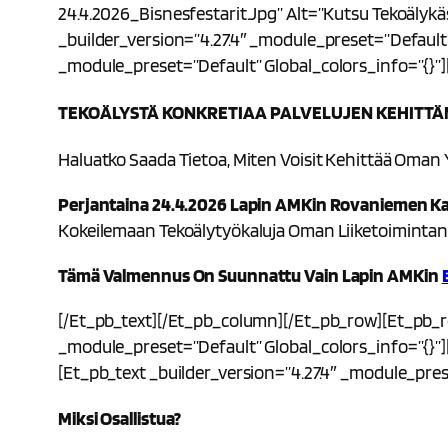
24.4.2026_Bisnesfestarit.jpg” Alt=”Kutsu Tekoälykä
_builder_version=”4.27.4″ _module_preset=”default
_module_preset=”default” Global_colors_info=”{}”][
TEKOÄLYSTÄ KONKRETIAA PALVELUJEN KEHITTÄ
Haluatko Saada Tietoa, Miten Voisit Kehittää Oman Yr
Perjantaina 24.4.2026 Lapin AMKin Rovaniemen K
Kokeilemaan Tekoälytyökaluja Oman Liiketoimintan
Tämä Valmennus On Suunnattu Vain Lapin AMKin
[/et_pb_text][/et_pb_column][/et_pb_row][et_pb_ro
_module_preset=”default” Global_colors_info=”{}”]
[et_pb_text _builder_version=”4.27.4″ _module_pres
Miksi Osallistua?