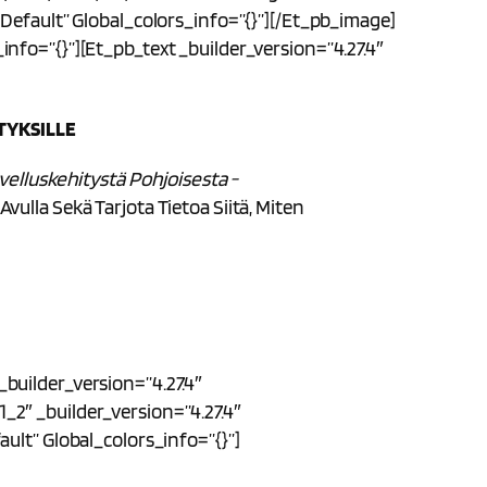
default” Global_colors_info=”{}”][/et_pb_image]
nfo=”{}”][et_pb_text _builder_version=”4.27.4″
TYKSILLE
velluskehitystä Pohjoisesta -
ulla Sekä Tarjota Tietoa Siitä, Miten
builder_version=”4.27.4″
2″ _builder_version=”4.27.4″
ult” Global_colors_info=”{}”]