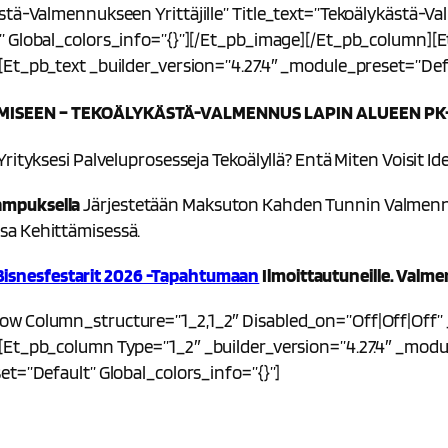
stä-Valmennukseen Yrittäjille” Title_text=”Tekoälykästä-V
” Global_colors_info=”{}”][/et_pb_image][/et_pb_column][e
et_pb_text _builder_version=”4.27.4″ _module_preset=”defa
MISEEN – TEKOÄLYKÄSTÄ-VALMENNUS LAPIN ALUEEN PK-
ityksesi Palveluprosesseja Tekoälyllä? Entä Miten Voisit Ide
ampuksella
Järjestetään Maksuton Kahden Tunnin Valmennust
sa Kehittämisessä.
Bisnesfestarit 2026 -tapahtumaan
Ilmoittautuneille. Valm
w Column_structure=”1_2,1_2″ Disabled_on=”off|off|off” _
[et_pb_column Type=”1_2″ _builder_version=”4.27.4″ _modul
et=”default” Global_colors_info=”{}”]