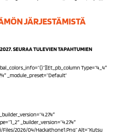
TÄMÖN JÄRJESTÄMISTÄ
2027. SEURAA TULEVIEN TAPAHTUMIEN
obal_colors_info=”{}”][et_pb_column Type=”4_4″
27.4″ _module_preset=”default”
builder_version=”4.27.4″
e=”1_2″ _builder_version=”4.27.4″
iai/files/2026/04/hackathone1.png” Alt=”Kutsu