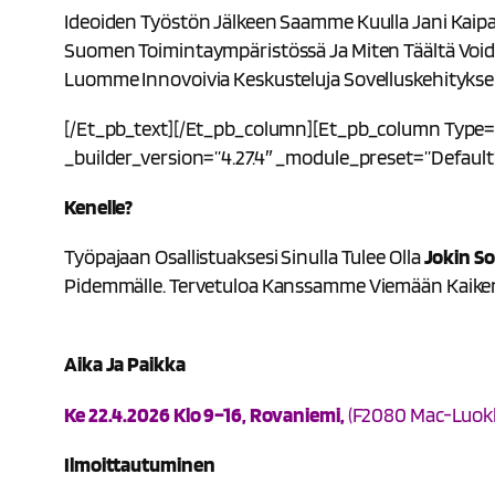
Ideoiden Työstön Jälkeen Saamme Kuulla Jani Kaipa
Suomen Toimintaympäristössä Ja Miten Täältä Voidaa
Luomme Innovoivia Keskusteluja Sovelluskehityksen
[/et_pb_text][/et_pb_column][et_pb_column Type=”1
_builder_version=”4.27.4″ _module_preset=”default”
Kenelle?
Työpajaan Osallistuaksesi Sinulla Tulee Olla
Jokin So
Pidemmälle. Tervetuloa Kanssamme Viemään Kaikent
Aika Ja Paikka
Ke 22.4.2026 Klo 9–16, Rovaniemi,
(F2080 Mac-Luokkat
Ilmoittautuminen