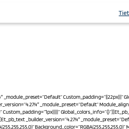
Tie
.4″ _module_preset=”default” Custom_padding=”||22px|||” G
_version=”4.27.4″ _module_preset=”default” Module_alig
Custom_padding=”1px|||||” Global_colors_info=”{}”][et_pb
[et_pb_text _builder_version=”4.27.4″ _module_preset=”def
(255,255,255,0)” Background_color=”RGBA(255,255,255,0)” M