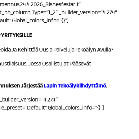
almennus 24.4.2026_Bisnesfestarit”
t_pb_column Type=”1_2″ _builder_version=”4.27.4″
ult” Global_colors_info=”{}”]
YRITYKSILLE
oida Ja Kehittää Uusia Palveluja Tekoälyn Avulla?
ilaisuus, Jossa Osallistujat Pääsevät
ennuksen Järjestää
Lapin Tekoälykiihdyttämö
.
builder_version=”4.27.4″
e_preset=”default” Global_colors_info=”{}”]