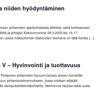
 ja niiden hyödyntäminen
maan johtamisen ajankohtaisista aiheista, sekä kohtaamaan
kilöitä ja johtajia! Kokoonnumme 28.3.2023 klo 15-17
oon, jossa maksuttoman tilaisuuden teemana on tällä kertaa […]
V – Hyvinvointi ja tuottavuus
ohjoinen johtamisen foorumi tarjoaa alueen toimijoille
uun johtamisvalmennukseen, jossa voidaan edistää
alla olevaa kehittämiskohdetta. Valmennus tarjoaa sekä uusia