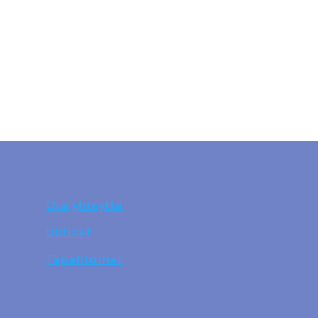
Ota yhteyttä
Uutiset
Tapahtumat