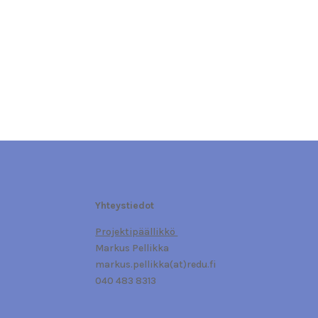
Yhteystiedot
Projektipäällikkö
Markus Pellikka
markus.pellikka(at)redu.fi
040 483 8313