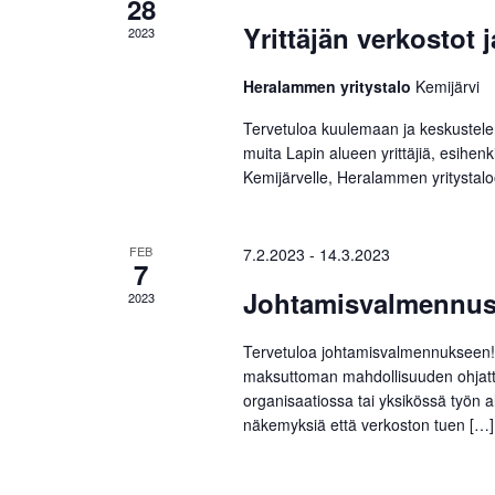
28
Yrittäjän verkostot
2023
Heralammen yritystalo
Kemijärvi
Tervetuloa kuulemaan ja keskustele
muita Lapin alueen yrittäjiä, esihen
Kemijärvelle, Heralammen yritystal
FEB
7.2.2023
-
14.3.2023
7
Johtamisvalmennus 
2023
Tervetuloa johtamisvalmennukseen! P
maksuttoman mahdollisuuden ohjatt
organisaatiossa tai yksikössä työn 
näkemyksiä että verkoston tuen […]