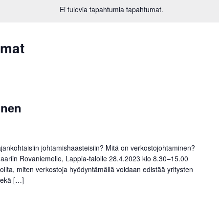
Ei tulevia tapahtumia tapahtumat.
umat
inen
ajankohtaisiin johtamishaasteisiin? Mitä on verkostojohtaminen?
aariin Rovaniemelle, Lappia-talolle 28.4.2023 klo 8.30–15.00
ilta, miten verkostoja hyödyntämällä voidaan edistää yritysten
sekä […]