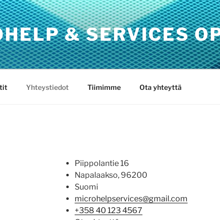
OHELP & SERVICES O
tit
Yhteystiedot
Tiimimme
Ota yhteyttä
Piippolantie 16
Napalaakso, 96200
Suomi
microhelpservices@gmail.com
+358 40 123 4567