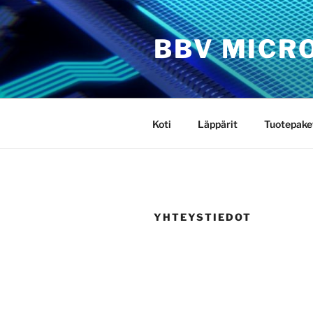
Siirry
sisältöön
BBV MICR
Koti
Läppärit
Tuotepake
YHTEYSTIEDOT