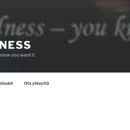
NESS
know you want it
stiedot
Ota yhteyttä
Olemme hyvinvointi tuotteita sekä palve