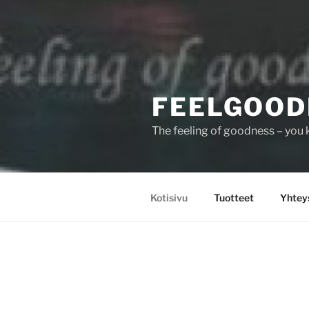
FEELGOOD
The feeling of goodness – you 
Kotisivu
Tuotteet
Yhtey
KOTISIVU