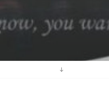
Vieritä
alas
sisältöön
luita myyvä oppimisyritys