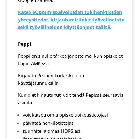
Googlen kanssa.
Katso eOppimispalveluiden tukihenkilöiden
yhteystiedot, kirjautumislinkit työvälineisiin
sekä työvälineiden käyttöohjeet täältä.
Peppi
Peppi on sinulle tärkeä järjestelmä, kun opiskelet
Lapin AMK:ssa.
Kirjaudu Peppiin korkeakoulun
käyttäjätunnuksilla.
Kun olet kirjautunut, voit tehdä Pepissä seuraavia
asioita:
voit katsoa omia opiskeluoikeustietojasi
päivittää henkilötietojasi
suunnitella omaa HOPSiasi