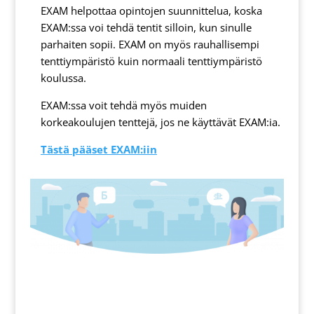
EXAM helpottaa opintojen suunnittelua, koska
EXAM:ssa voi tehdä tentit silloin, kun sinulle
parhaiten sopii. EXAM on myös rauhallisempi
tenttiympäristö kuin normaali tenttiympäristö
koulussa.
EXAM:ssa voit tehdä myös muiden
korkeakoulujen tenttejä, jos ne käyttävät EXAM:ia.
Tästä pääset EXAM:iin