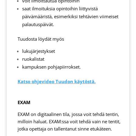
voit ilmoittautua opintoihin
saat ilmoituksia opintoihin liittyvistä
päivämääristä, esimerkiksi tehtävien viimeiset
palautuspäivät.
Tuudosta löydät myös
lukujärjestykset
ruokalistat
kampuksen pohjapiirrokset.
Katso ohjevideo Tuudon käytöstä.
EXAM
EXAM on digitaalinen tila, jossa voit tehdä tentin,
milloin haluat. EXAM:ssa voit tehdä vain ne tentit,
jotka opettaja on tallentanut sinne etukäteen.