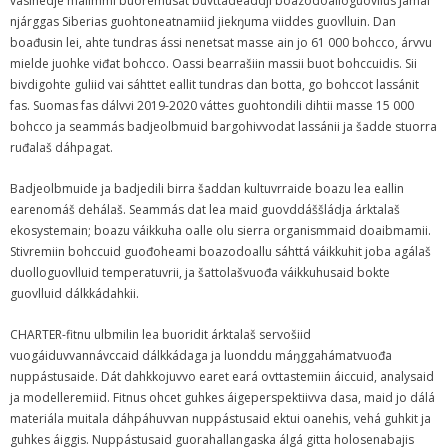
vásihedje máilmmi buoremusat buvttadeaddji boazodoalloguovllus Jamal
njárggas Siberias guohtoneatnamiid jiekŋuma viiddes guovlluin. Dan
boađusin lei, ahte tundras ássi nenetsat masse ain jo 61 000 bohcco, árvvu
mielde juohke viđat bohcco. Oassi bearrašiin massii buot bohccuidis. Sii
bivdigohte guliid vai sáhttet eallit tundras dan botta, go bohccot lassánit
fas. Suomas fas dálvvi 2019-2020 váttes guohtondili dihtii masse 15 000
bohcco ja seammás badjeolbmuid bargohivvodat lassánii ja šadde stuorra
ruđalaš dáhpagat.
Badjeolbmuide ja badjedili birra šaddan kultuvrraide boazu lea eallin
earenomáš dehálaš. Seammás dat lea maid guovddáššládja árktalaš
ekosystemain; boazu váikkuha oalle olu sierra organismmaid doaibmamii.
Stivremiin bohccuid guođoheami boazodoallu sáhttá váikkuhit joba agálaš
duolloguovlluid temperatuvrii, ja šattolašvuođa váikkuhusaid bokte
guovlluid dálkkádahkii.
CHARTER-fitnu ulbmilin lea buoridit árktalaš servošiid
vuogáiduvvannávccaid dálkkádaga ja luonddu máŋggahámatvuođa
nuppástusaide. Dát dahkkojuvvo earet eará ovttastemiin áiccuid, analysaid
ja modelleremiid. Fitnus ohcet guhkes áigeperspektiivva dasa, maid jo dálá
materiála muitala dáhpáhuvvan nuppástusaid ektui oanehis, vehá guhkit ja
guhkes áiggis. Nuppástusaid guorahallangaska álgá gitta holosenabajis