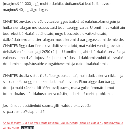
(maŋimuš 11 000 jagi), muhto dárkilut dutkamušat leat čađahuvvon
maŋimuš 40 jagi áigodagas.
CHARTER buvttada dieđu ovttasbarggus báikkálaš ealáhusolbmuiguin ja
hutká sierralágan molssaeavttuid boahtteáiggi váras. Ulbmilin lea váldit ain
buorebut báikkálaš ealáhusaid, nugo boazodoalu váikkuhusaid,
dálkkádatrievdama sierralágan modelleremiid bargogaskaomiide mielde.
CHARTER figgá dán láhkai ovddidit skenarioid, mat váldet vuhtii guovlluide
dehálaš ealáhusaid jagi 2050 rádjai. Ulbmilin lea, ahte báikkálaš servošat ja
ealáhusat maid váldojuvvošedje mearrádusaid dahkamis vuhtii aktiivvalaš
doaibmin nuppástusaide vuogáiduvvamis ja daid doalahallamis.
CHARTER doallá sisttis čieža “bargopakeahta”, main dutkit sierra riikkain ja
sierra dieđasurggiin dahket dutkamuša ovttas. Fitnu áigge dan barggu
doarju maid ráđđeaddi áššedovdijoavku, masa gullet ámmátolbmot
boazodoalus, hálddahusa sierra dásiin ja dieđalaš diehtojuohkimis.
Jos háliidat lassidieđuid suomagillii, váldde oktavuođa:
sirpa.rasmus@ulapland.fi
Árktalaš guovlluid biodiversitehta rievdamii váikkuheaddji dahkkit ja dáid nuppástuvvamiid
váikkuhusat
Download