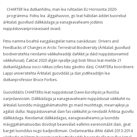
CHARTER lea dutkanfidnu, man lea ruhtadan EU Horisonta 2020-
prográmma. Fidnu lea álggahuvvon, go leat háliidan áddet buorebut
árktalaš guovlluid dálkkádaga ja eanageavaheami jođánis
nuppástuvvanproseassaid sivaid.
Fitnu namma boahtá eaŋgalasgielat nama oanádusas: Drivers and
Feedbacks of Changes in Arctic Terrestrial Biodiversity (Árktalaš guovlluid
biodiversitehta rievdamii váikkuheaddji dahkkit ja dáid nuppástuvvamiid
váikkuhusat). Čakčat 2020 álgán njeallje jagi bisti fitnus leat mielde 21
dutkanlágádusa ovcci riikkas (olles listu gávdno dás). CHARTERa koordinere
Lappi universitehta Árktalaš guovddáš ja dan jođiheaddjin lea
dutkanprofessor Bruce Forbes.
Guovddážis CHARTERis leat nuppástusat Davvi-Eurohpás ja Ruošša
oarjedavviosiin. Dálkkádaga ja eanageavaheami nuppástusat váikkuhit nu
árktalaš luonddu máŋggahámatvuhtii go maid muohttagii, mearrajikŋii ja
agálaš dullui. Nuppástuvvamat dain fas váikkuhit ja rievdadit Árktisa guovllu
dálkkádaga. Rievdamat dálkkádagas, eanageavaheamis ja luonddu
máŋggahámatvuođas dovdojit beaivválaš eallimis earenomážit dain, geat
barget luonddus nugo badjeolbmuin. Ovdamearkka dihtii dálvit 2013-2014