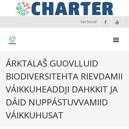
Skip
to
content
Get Social
ÁRKTALAŠ GUOVLLUID
BIODIVERSITEHTA RIEVDAMII
VÁIKKUHEADDJI DAHKKIT JA
DÁID NUPPÁSTUVVAMIID
VÁIKKUHUSAT