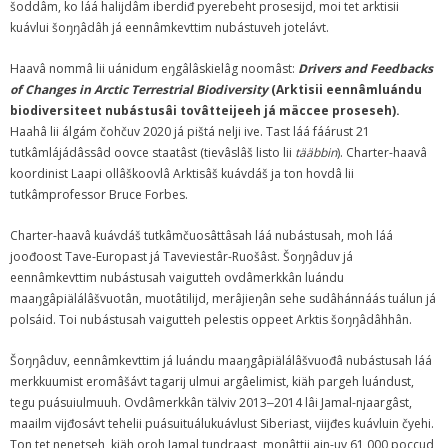
šoddâm, ko láá halijdâm iberdiđ pyerebeht prosesijd, moi tet arktisii
kuávlui šoŋŋâdâh já eennâmkevttim nubástuveh jotelávt.
Haavâ nommâ lii uánidum eŋgâlâskielâg noomâst:
Drivers and Feedbacks
of Changes in Arctic Terrestrial Biodiversity
(Arktisii eennâmluándu
biodiversiteet nubástusâi tovâtteijeeh já mäccee proseseh).
Haahâ lii álgám čohčuv 2020 já pištá nelji ive. Tast láá fáárust 21
tutkâmlájádâssâd oovce staatâst (tievâslâš listo lii
tääbbin
). Charter-haavâ
koordinist Laapi ollâškoovlâ Arktisâš kuávdáš ja ton hovdâ lii
tutkâmprofessor Bruce Forbes.
Charter-haavâ kuávdáš tutkâmčuosâttâsah láá nubástusah, moh láá
joođoost Tave-Europast já Taveviestâr-Ruošâst. Šoŋŋâduv já
eennâmkevttim nubástusah vaigutteh ovdâmerkkân luándu
maaŋgâpiälálâšvuotân, muotâtilijd, merâjieŋân sehe sudâhánnáás tuálun já
polsáid. Toi nubástusah vaigutteh pelestis oppeet Arktis šoŋŋâdâhhân.
Šoŋŋâduv, eennâmkevttim já luándu maaŋgâpiälálâšvuođâ nubástusah láá
merkkuumist eromâšávt tagarij ulmui argâelimist, kiäh pargeh luándust,
tegu puásuiulmuuh. Ovdâmerkkân tälviv 2013‒2014 lâi Jamal-njaargâst,
maailm vijđosávt tehelii puásuituálukuávlust Siberiast, viijđes kuávluin čyehi.
Ton tet nenetseh, kiäh oroh Jamal tundraast, monâttii ain-uv 61 000 poccud