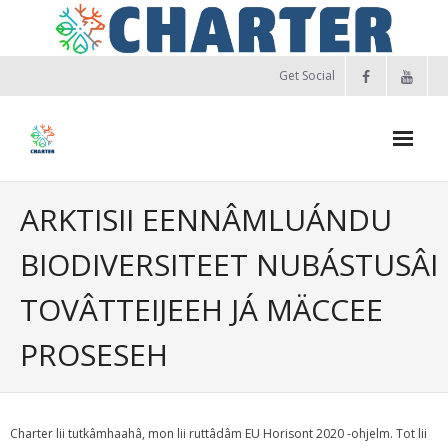
Skip
to
content
Get Social
ARKTISII EENNÂMLUÁNDU
BIODIVERSITEET NUBÁSTUSÂI
TOVÂTTEIJEEH JÁ MÄCCEE
PROSESEH
Charter lii tutkâmhaahâ, mon lii ruttâdâm EU Horisont 2020 -ohjelm. Tot lii