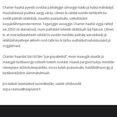
Charter-haahâ pyevtit oovtâst páihálijgijn ulmuigijn tiäđu já hutká máhđulijd
muulsâiävtuid puáttee aaigij várás. Ulmen lii väldiđ vuotân tärhibeht ko
ovdâl páihálii iäláttâsâi, nuuvtko puásuituálu, vaikuttâsâid
šoŋŋâdâhmyensteristmist. Tagarijgijn vuovijgijn Charter-haahâ viggá rähtiđ
ive 2050 räi skenarioid, moin páihálávt teheliih iäláttâsah láá fáárust. Ulmen
lii, et miärádâstahheeh váldáččii vuotân meiddei páihálij siärváduvâi já
iäláttâshárjutteijei aktiivlii rooli talle ko lii tárbu vuáháduđ nubástussáid já
coggâđ taid.
Charter-haavâst láá čiččâm “pargopakettid”, moin maaŋgâi staatâi já
maaŋgâi tieđâsuorgij totkeeh totkeh oovtâst. Haavâ pargoid tuárju meiddei
rävvejeijee äššitobdeejuávkku, moos kuleh puásuituálu, haldâttâhsuorgij já
tieđâviestâdem áámmátulmuuh.
Jos táátuh lasetiäđuid suomâkielân, vääldi ohtâvuođâ:
sirpa.rasmus@ulapland.fi