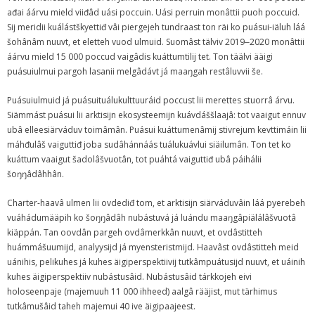
ađai áárvu mield viiđâd uási poccuin. Uási perruin monâttii puoh poccuid.
Sij meridii kuálástškyettiđ vâi piergejeh tundraast ton räi ko puásui-iäluh láá
šohânâm nuuvt, et eletteh vuod ulmuid. Suomâst tälviv 2019‒2020 monâttii
áárvu mield 15 000 poccud vaigâdis kuáttumtilij tet. Ton täälvi ääigi
puásuiulmui pargoh lasanii melgâdávt já maaŋgah restâluvvii še.
Puásuiulmuid já puásuituálukulttuuráid poccust lii merettes stuorrâ árvu.
Siämmást puásui lii arktisijn ekosysteemijn kuávdáššlaajâ: tot vaaigut ennuv
ubâ elleesiärváduv toimâmân. Puásui kuáttumenâmij stivrejum kevttimáin lii
máhđulâš vaiguttiđ joba sudâhánnáás tuálukuávlui siäilumân. Ton tet ko
kuáttum vaaigut šadolâšvuotân, tot puáhtá vaiguttiđ ubâ páihálii
šoŋŋâdâhhân.
Charter-haavâ ulmen lii ovdediđ tom, et arktisijn siärváduvâin láá pyerebeh
vuáhádumääpih ko šoŋŋâdâh nubástuvá já luándu maaŋgâpiälálâšvuotâ
kiäppán. Tan oovdân pargeh ovdâmerkkân nuuvt, et ovdâstitteh
huámmášuumijd, analyysijd já myensteristmijd. Haavâst ovdâstitteh meid
uánihis, pelikuhes já kuhes äigiperspektiivij tutkâmpuátusijd nuuvt, et uáinih
kuhes äigiperspektiiv nubástusâid. Nubástusâid tárkkojeh eivi
holoseenpaje (majemuuh 11 000 ihheed) aalgâ rääjist, mut tärhimus
tutkâmušâid taheh majemui 40 ive äigipaajeest.