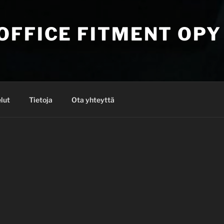
OFFICE FITMENT OPY
lut
Tietoja
Ota yhteyttä
Tervetuloa verkkosivuillem
pääset mukavuusalueellesi!