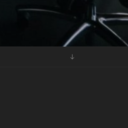
Vieritä
alas
sisältöön
me! Meidän avullamme