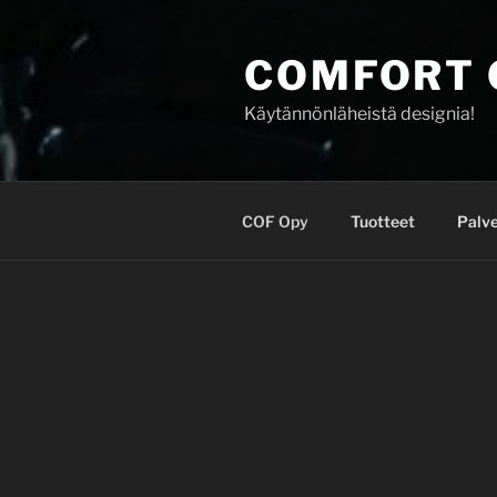
COMFORT 
Käytännönläheistä designia!
COF Opy
Tuotteet
Palve
COF OPY