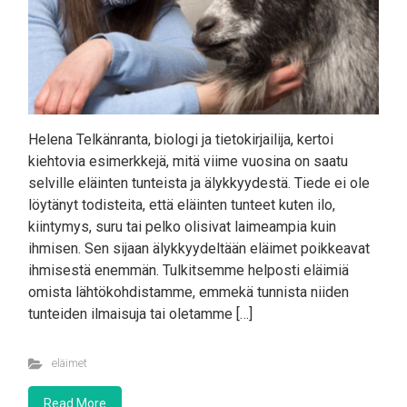
Helena Telkänranta, biologi ja tietokirjailija, kertoi
kiehtovia esimerkkejä, mitä viime vuosina on saatu
selville eläinten tunteista ja älykkyydestä. Tiede ei ole
löytänyt todisteita, että eläinten tunteet kuten ilo,
kiintymys, suru tai pelko olisivat laimeampia kuin
ihmisen. Sen sijaan älykkyydeltään eläimet poikkeavat
ihmisestä enemmän. Tulkitsemme helposti eläimiä
omista lähtökohdistamme, emmekä tunnista niiden
tunteiden ilmaisuja tai oletamme […]
eläimet
Read More