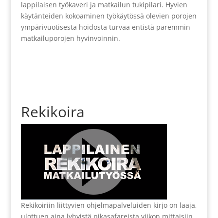
lappilaisen työkaveri ja matkailun tukipilari. Hyvien
käytänteiden kokoaminen työkäytössä olevien porojen
ympärivuotisesta hoidosta turvaa entistä paremmin
matkailuporojen hyvinvoinnin.
Rekikoira
Rekikoiriin liittyvien ohjelmapalveluiden kirjo on laaja,
ulottuen aina lyhyistä pikasafareista viikon mittaisiin