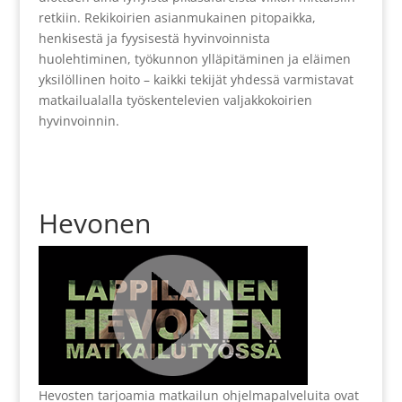
retkiin. Rekikoirien asianmukainen pitopaikka,
henkisestä ja fyysisestä hyvinvoinnista
huolehtiminen, työkunnon ylläpitäminen ja eläimen
yksilöllinen hoito – kaikki tekijät yhdessä varmistavat
matkailualalla työskentelevien valjakkokoirien
hyvinvoinnin.
Hevonen
Hevosten tarjoamia matkailun ohjelmapalveluita ovat