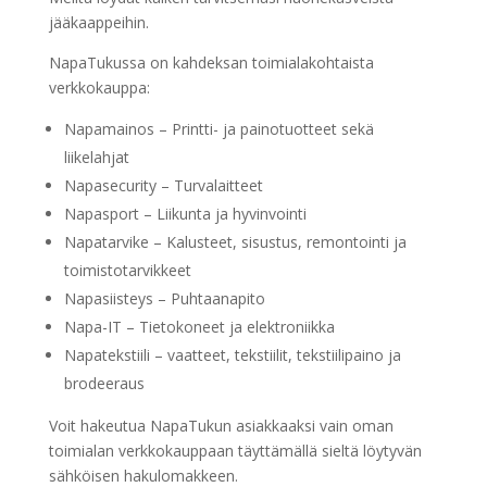
jääkaappeihin.
NapaTukussa on kahdeksan toimialakohtaista
verkkokauppa:
Napamainos – Printti- ja painotuotteet sekä
liikelahjat
Napasecurity – Turvalaitteet
Napasport – Liikunta ja hyvinvointi
Napatarvike – Kalusteet, sisustus, remontointi ja
toimistotarvikkeet
Napasiisteys – Puhtaanapito
Napa-IT – Tietokoneet ja elektroniikka
Napatekstiili – vaatteet, tekstiilit, tekstiilipaino ja
brodeeraus
Voit hakeutua NapaTukun asiakkaaksi vain oman
toimialan verkkokauppaan täyttämällä sieltä löytyvän
sähköisen hakulomakkeen.