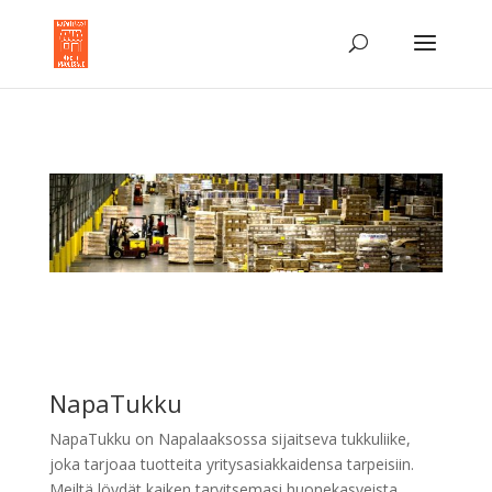
NapaTukku
NapaTukku on Napalaaksossa sijaitseva tukkuliike,
joka tarjoaa tuotteita yritysasiakkaidensa tarpeisiin.
Meiltä löydät kaiken tarvitsemasi huonekasveista