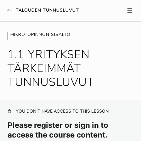
TALOUDEN TUNNUSLUVUT
MIKRO-OPINNON SISÄLTÖ
TAUSTAKYSELY
1 lesson, 1 quiz
1.1 YRITYKSEN
MIKRO-OPINNON SISÄLTÖ
TÄRKEIMMÄT
1.1 Yrityksen tärkeimmät tunnusluvut
TUNNUSLUVUT
1.2 Lukujen rouskuttaminen kannattaa
YOU DON’T HAVE ACCESS TO THIS LESSON
Please register or sign in to
access the course content.