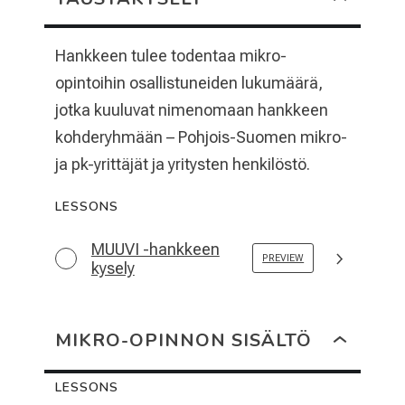
Taustakysely
Hankkeen tulee todentaa mikro-
opintoihin osallistuneiden lukumäärä,
jotka kuuluvat nimenomaan hankkeen
kohderyhmään – Pohjois-Suomen mikro-
ja pk-yrittäjät ja yritysten henkilöstö.
LESSONS
MUUVI -hankkeen
PREVIEW
kysely
MIKRO-OPINNON SISÄLTÖ
Mikro-
opinnon
sisältö
LESSONS