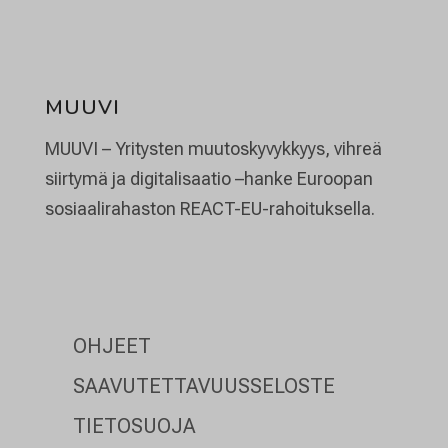
MUUVI
MUUVI –
Yritysten
muutoskyvykkyys
,
vihreä
siirtymä
ja
digitalisaatio
–
hanke
Euroopan
sosiaalirahaston
REACT-EU-
rahoituksella
.
OHJEET
SAAVUTETTAVUUSSELOSTE
TIETOSUOJA