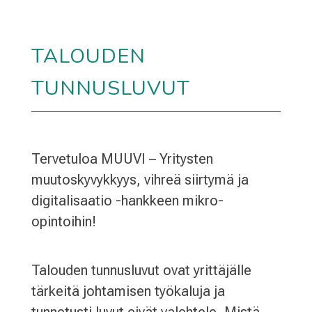
TALOUDEN
TUNNUSLUVUT
Tervetuloa MUUVI – Yritysten
muutoskyvykkyys, vihreä siirtymä ja
digitalisaatio -hankkeen mikro-
opintoihin!
Talouden tunnusluvut ovat yrittäjälle
tärkeitä johtamisen työkaluja ja
tunnetusti luvut eivät valehtele. Mistä