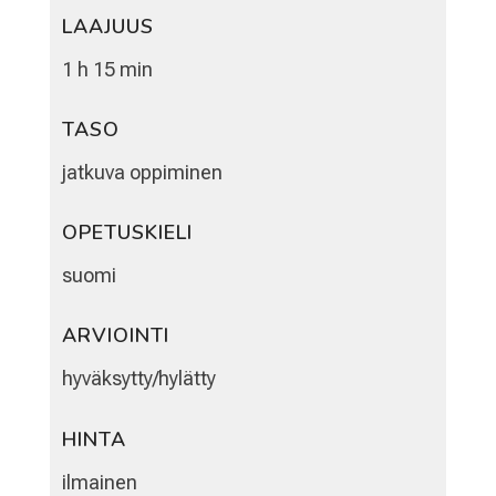
LAAJUUS
1 h 15 min
TASO
jatkuva oppiminen
OPETUSKIELI
suomi
ARVIOINTI
hyväksytty/hylätty
HINTA
ilmainen