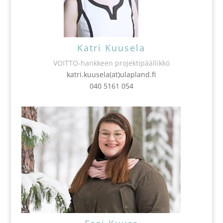
Katri Kuusela
VOITTO-hankkeen projektipäällikkö
katri.kuusela(at)ulapland.fi
040 5161 054