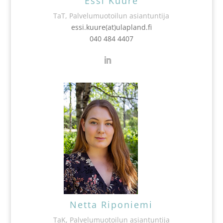
Essi Kuure
TaT, Palvelumuotoilun asiantuntija
essi.kuure(at)ulapland.fi
040 484 4407
Netta Riponiemi
TaK, Palvelumuotoilun asiantuntija