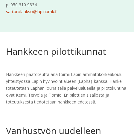
p. 050 310 9334
sari.arolaakso@lapinamk.fi
Hankkeen pilottikunnat
Hankkeen päätoteuttajana toimii Lapin ammattikorkeakoulu
yhteistyössä Lapin hyvinvointialueen (Lapha) kanssa. Hanke
toteutetaan Laphan lounaisella palvelualueella ja pilottikuntina
ovat Kemi, Tervola ja Tornio. Eri pilottien sisällöstä ja
toteutuksesta tiedotetaan hankkeen edetessä.
Vanhustyön uudelleen