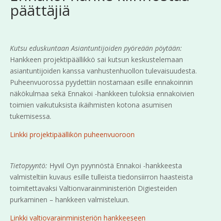
päättäjiä
Kutsu eduskuntaan Asiantuntijoiden pyöreään pöytään:
Hankkeen projektipäällikkö sai kutsun keskustelemaan
asiantuntijoiden kanssa vanhustenhuollon tulevaisuudesta.
Puheenvuorossa pyydettiin nostamaan esille ennakoinnin
näkökulmaa sekä Ennakoi -hankkeen tuloksia ennakoivien
toimien vaikutuksista ikäihmisten kotona asumisen
tukemisessa.
Linkki projektipäällikön puheenvuoroon
Tietopyyntö:
Hyvil Oyn pyynnöstä Ennakoi -hankkeesta
valmisteltiin kuvaus esille tulleista tiedonsiirron haasteista
toimitettavaksi Valtionvarainministeriön Digiesteiden
purkaminen – hankkeen valmisteluun.
Linkki valtiovarainministeriön hankkeeseen