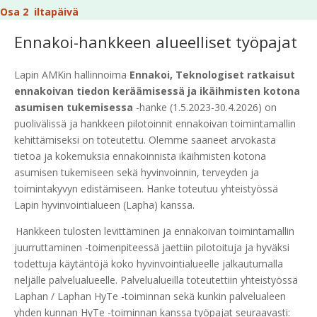
Osa 2 iltapäivä
Ennakoi-hankkeen alueelliset työpajat
L
apin AMKin hallinnoima
Ennakoi, Teknologiset ratkaisut
ennakoivan tiedon keräämisessä ja ikäihmisten kotona
asumisen tukemisessa
-hanke (1.5.2023-30.4.2026) on
puolivälissä ja hankkeen pilotoinnit ennakoivan toimintamallin
kehittämiseksi on toteutettu. Olemme saaneet arvokasta
tietoa ja kokemuksia ennakoinnista ikäihmisten kotona
asumisen tukemiseen sekä hyvinvoinnin, terveyden ja
toimintakyvyn edistämiseen. Hanke toteutuu yhteistyössä
Lapin hyvinvointialueen (Lapha) kanssa.
Hankkeen tulosten levittäminen ja ennakoivan toimintamallin
juurruttaminen -toimenpiteessä jaettiin pilotoituja ja hyväksi
todettuja käytäntöjä koko hyvinvointialueelle jalkautumalla
neljälle palvelualueelle. Palvelualueilla toteutettiin
yhteistyössä
Laphan / Laphan HyTe -toiminnan sekä kunkin palvelualeen
yhden kunnan HyTe -toiminnan kanssa työpajat seuraavasti: