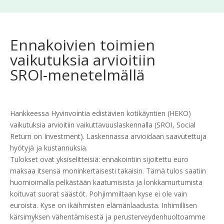
Ennakoivien toimien
vaikutuksia arvioitiin
SROI-menetelmällä
Hankkeessa Hyvinvointia edistävien kotikäyntien (HEKO)
vaikutuksia arvioitiin vaikuttavuuslaskennalla (SROI, Social
Return on Investment). Laskennassa arvioidaan saavutettuja
hyötyjä ja kustannuksia.
Tulokset ovat yksiselitteisiä: ennakointiin sijoitettu euro
maksaa itsensä moninkertaisesti takaisin. Tämä tulos saatiin
huomioimalla pelkästään kaatumisista ja lonkkamurtumista
koituvat suorat säästöt. Pohjimmiltaan kyse ei ole vain
euroista. Kyse on ikäihmisten elämänlaadusta. Inhimillisen
kärsimyksen vähentämisestä ja perusterveydenhuoltoamme