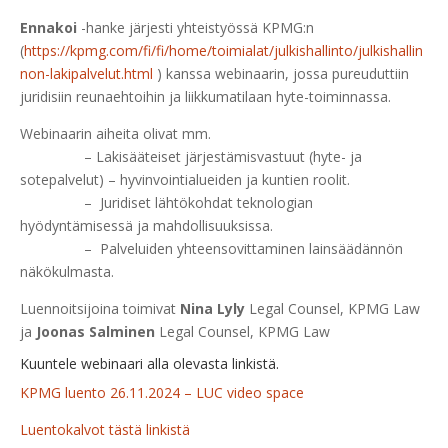
Ennakoi
-hanke järjesti yhteistyössä KPMG:n
(
https://kpmg.com/fi/fi/home/toimialat/julkishallinto/julkishallin
non-lakipalvelut.html
) kanssa webinaarin, jossa pureuduttiin
juridisiin reunaehtoihin ja liikkumatilaan hyte-toiminnassa.
Webinaarin aiheita olivat mm.
– Lakisääteiset järjestämisvastuut (hyte- ja
sotepalvelut) – hyvinvointialueiden ja kuntien roolit.
– Juridiset lähtökohdat teknologian
hyödyntämisessä ja mahdollisuuksissa.
– Palveluiden yhteensovittaminen lainsäädännön
näkökulmasta.
Luennoitsijoina toimivat
Nina Lyly
Legal Counsel, KPMG Law
ja
Joonas Salminen
Legal Counsel, KPMG Law
Kuuntele webinaari alla olevasta linkistä.
KPMG luento 26.11.2024 – LUC video space
Luentokalvot tästä linkistä