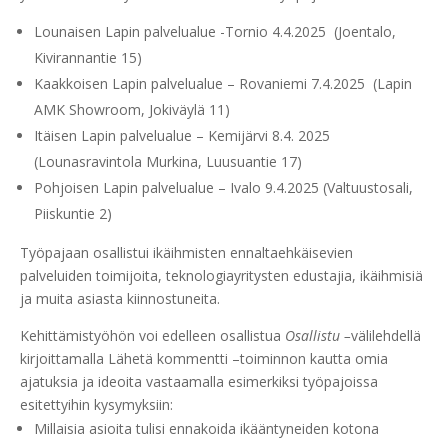
Lounaisen Lapin palvelualue -Tornio 4.4.2025 (Joentalo,
Kivirannantie 15)
Kaakkoisen Lapin palvelualue – Rovaniemi 7.4.2025 (Lapin
AMK Showroom, Jokiväylä 11)
Itäisen Lapin palvelualue – Kemijärvi 8.4. 2025
(Lounasravintola Murkina, Luusuantie 17)
Pohjoisen Lapin palvelualue – Ivalo 9.4.2025 (Valtuustosali,
Piiskuntie 2)
Työpajaan osallistui ikäihmisten ennaltaehkäisevien
palveluiden toimijoita, teknologiayritysten edustajia, ikäihmisiä
ja muita asiasta kiinnostuneita.
Kehittämistyöhön voi edelleen osallistua
Osallistu –
välilehdellä
kirjoittamalla Lähetä kommentti –toiminnon kautta omia
ajatuksia ja ideoita vastaamalla esimerkiksi työpajoissa
esitettyihin kysymyksiin:
Millaisia asioita tulisi ennakoida ikääntyneiden kotona