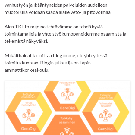
vanhustyön ja ikääntyneiden palveluiden uudelleen
muotoilulla voidaan saada alalle veto- ja pitovoimaa.
Alan TKI-toimijoina tehtävämme on tehdä hyviä
toimintamalleja ja yhteistyökumppaneidemme osaamista ja
tekemistä näkyväksi.
Mikäli haluat kirjoittaa blogiimme, ole yhteydessä
toimituskuntaan. Blogin julkaisija on Lapin
ammattikorkeakoulu.