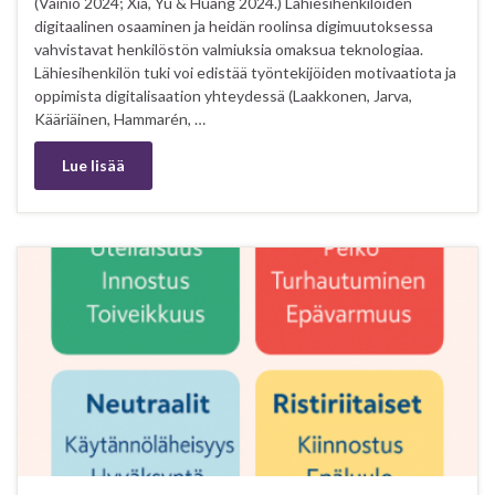
(Vainio 2024; Xia, Yu & Huang 2024.) Lähiesihenkilöiden
digitaalinen osaaminen ja heidän roolinsa digimuutoksessa
vahvistavat henkilöstön valmiuksia omaksua teknologiaa.
Lähiesihenkilön tuki voi edistää työntekijöiden motivaatiota ja
oppimista digitalisaation yhteydessä (Laakkonen, Jarva,
Kääriäinen, Hammarén, …
Lue lisää