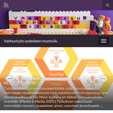
Tog
sear
Search for:
for
Vanhustyön uudelleen muotoilu
Togg
navig
TYÖKYKYOSAAMISTA IKÄÄNTYNEIDEN
HOITOTYÖHÖN
Previous
Nex
Työhyvinvointi on monitahoinen käsite, jolla tarkoitetaan
työntekijän omaa kokemusta työn sujumisesta, työn imusta ja työn
merkityksellisyydestä. Myös työkyky on tärkeä työhyvinvoinnin
osatekijä. (Manka & Manka 2023.) Työkykyyn vaikuttavat
työntekijän terveys, osaaminen, arvot, asenteet ja motivaatio …