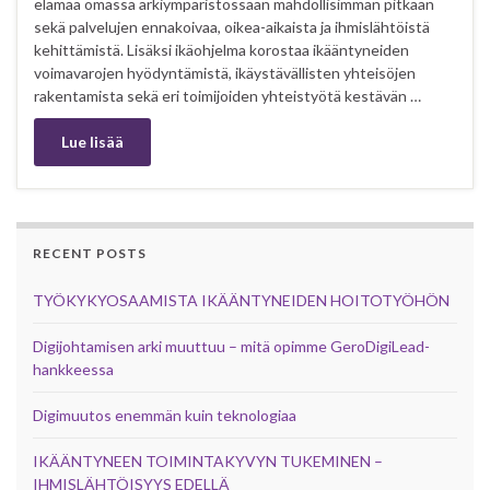
elämää omassa arkiympäristössään mahdollisimman pitkään
sekä palvelujen ennakoivaa, oikea-aikaista ja ihmislähtöistä
kehittämistä. Lisäksi ikäohjelma korostaa ikääntyneiden
voimavarojen hyödyntämistä, ikäystävällisten yhteisöjen
rakentamista sekä eri toimijoiden yhteistyötä kestävän …
Lue lisää
RECENT POSTS
TYÖKYKYOSAAMISTA IKÄÄNTYNEIDEN HOITOTYÖHÖN
Digijohtamisen arki muuttuu – mitä opimme GeroDigiLead-
hankkeessa
Digimuutos enemmän kuin teknologiaa
IKÄÄNTYNEEN TOIMINTAKYVYN TUKEMINEN –
IHMISLÄHTÖISYYS EDELLÄ