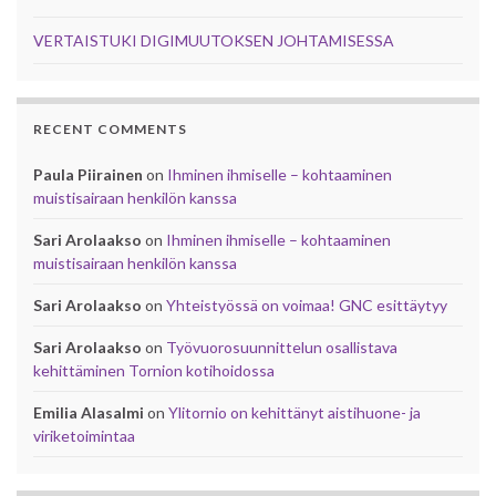
VERTAISTUKI DIGIMUUTOKSEN JOHTAMISESSA
RECENT COMMENTS
Paula Piirainen
on
Ihminen ihmiselle – kohtaaminen
muistisairaan henkilön kanssa
Sari Arolaakso
on
Ihminen ihmiselle – kohtaaminen
muistisairaan henkilön kanssa
Sari Arolaakso
on
Yhteistyössä on voimaa! GNC esittäytyy
Sari Arolaakso
on
Työvuorosuunnittelun osallistava
kehittäminen Tornion kotihoidossa
Emilia Alasalmi
on
Ylitornio on kehittänyt aistihuone- ja
viriketoimintaa