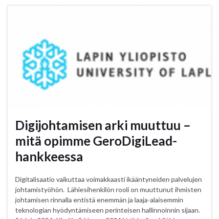
Digijohtamisen arki muuttuu –
mitä opimme GeroDigiLead-
hankkeessa
Digitalisaatio vaikuttaa voimakkaasti ikääntyneiden palvelujen
johtamistyöhön. Lähiesihenkilön rooli on muuttunut ihmisten
johtamisen rinnalla entistä enemmän ja laaja-alaisemmin
teknologian hyödyntämiseen perinteisen hallinnoinnin sijaan.