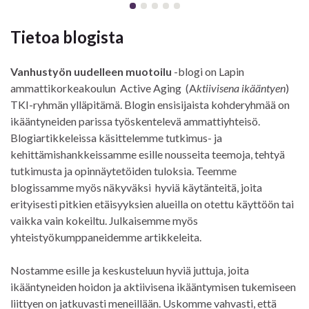
Tietoa blogista
Vanhustyön uudelleen muotoilu
-blogi on Lapin
ammattikorkeakoulun Active Aging (A
ktiivisena ikääntyen
)
TKI-ryhmän ylläpitämä. Blogin ensisijaista kohderyhmää on
ikääntyneiden parissa työskentelevä ammattiyhteisö.
Blogiartikkeleissa käsittelemme tutkimus- ja
kehittämishankkeissamme esille nousseita teemoja, tehtyä
tutkimusta ja opinnäytetöiden tuloksia. Teemme
blogissamme myös näkyväksi hyviä käytänteitä, joita
erityisesti pitkien etäisyyksien alueilla on otettu käyttöön tai
vaikka vain kokeiltu. Julkaisemme myös
yhteistyökumppaneidemme artikkeleita.
Nostamme esille ja keskusteluun hyviä juttuja, joita
ikääntyneiden hoidon ja aktiivisena ikääntymisen tukemiseen
liittyen on jatkuvasti meneillään. Uskomme vahvasti, että