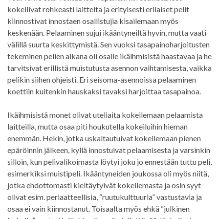
kokeilivat rohkeasti laitteita ja erityisesti erilaiset pelit
kiinnostivat innostaen osallistujia kisailemaan myös
keskenään. Pelaaminen sujui ikääntyneiltä hyvin, mutta vaati
välillä suurta keskittymistä. Sen vuoksi tasapainoharjoitusten
tekeminen pelien aikana oli osalle ikäihmisistä haastavaa ja he
tarvitsivat erillistä muistutusta asennon vaihtamisesta, vaikka
pelikin siihen ohjeisti. Eri seisoma-asennoissa pelaaminen
koettiin kuitenkin hauskaksi tavaksi harjoittaa tasapainoa.
Ikäihmisistä monet olivat uteliaita kokeilemaan pelaamista
laitteilla, mutta osaa piti houkutella kokeiluihin hieman
enemmän. Hekin, jotka uskaltautuivat kokeilemaan pienen
epäröinnin jälkeen, kyllä innostuivat pelaamisesta ja varsinkin
silloin, kun pelivalikoimasta löytyi joku jo ennestään tuttu peli,
esimerkiksi muistipeli. Ikääntyneiden joukossa oli myös niitä,
jotka ehdottomasti kieltäytyivät kokeilemasta ja osin syyt
olivat esim. periaatteellisia, “ruutukulttuuria” vastustavia ja
osaa ei vain kiinnostanut. Toisaalta myös ehkä “julkinen