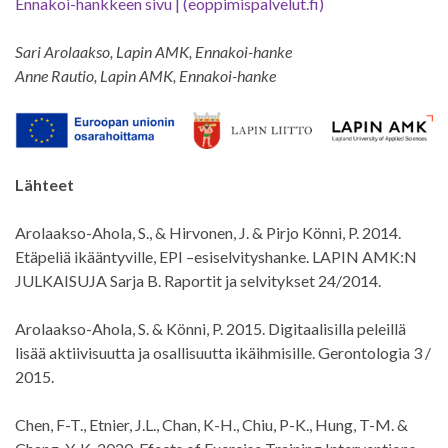
Ennakoi-hankkeen sivu | (eoppimispalvelut.fi)
Sari Arolaakso, Lapin AMK, Ennakoi-hanke
Anne Rautio, Lapin AMK, Ennakoi-hanke
Lähteet
Arolaakso-Ahola, S., & Hirvonen, J. & Pirjo Könni, P. 2014.
Etäpeliä ikääntyville, EPI –esiselvityshanke. LAPIN AMK:N
JULKAISUJA Sarja B. Raportit ja selvitykset 24/2014.
Arolaakso-Ahola, S. & Könni, P. 2015. Digitaalisilla peleillä
lisää aktiivisuutta ja osallisuutta ikäihmisille. Gerontologia 3 /
2015.
Chen, F-T., Etnier, J.L., Chan, K-H., Chiu, P-K., Hung, T-M. &