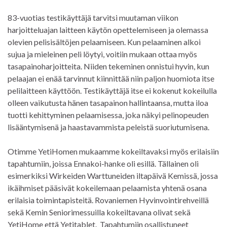
83-vuotias testikäyttäjä tarvitsi muutaman viikon
harjoitteluajan laitteen käytön opettelemiseen ja olemassa
olevien pelisisältöjen pelaamiseen. Kun pelaaminen alkoi
sujua ja mieleinen peli löytyi, voitiin mukaan ottaa myös
tasapainoharjoitteita. Niiden tekeminen onnistui hyvin, kun
pelaajan ei enää tarvinnut kiinnittää niin paljon huomiota itse
pelilaitteen käyttöön. Testikäyttäjä itse ei kokenut kokeilulla
olleen vaikutusta hänen tasapainon hallintaansa, mutta iloa
tuotti kehittyminen pelaamisessa, joka näkyi pelinopeuden
lisääntymisenä ja haastavammista peleistä suoriutumisena.
Otimme YetiHomen mukaamme kokeiltavaksi myös erilaisiin
tapahtumiin, joissa Ennakoi-hanke oli esillä. Tällainen oli
esimerkiksi Wirkeiden Warttuneiden iltapäivä Kemissä, jossa
ikäihmiset pääsivät kokeilemaan pelaamista yhtenä osana
erilaisia toimintapisteitä. Rovaniemen Hyvinvointirehveillä
sekä Kemin Seniorimessuilla kokeiltavana olivat sekä
YetiHome että Yetitablet. Tapahtumiin osallistuneet