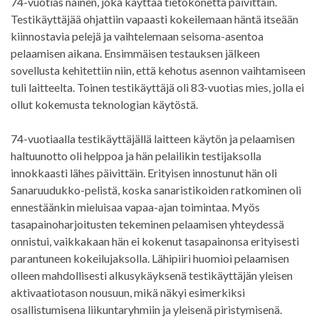
74-vuotias nainen, joka käyttää tietokonetta päivittäin.
Testikäyttäjää ohjattiin vapaasti kokeilemaan häntä itseään
kiinnostavia pelejä ja vaihtelemaan seisoma-asentoa
pelaamisen aikana. Ensimmäisen testauksen jälkeen
sovellusta kehitettiin niin, että kehotus asennon vaihtamiseen
tuli laitteelta. Toinen testikäyttäjä oli 83-vuotias mies, jolla ei
ollut kokemusta teknologian käytöstä.
74-vuotiaalla testikäyttäjällä laitteen käytön ja pelaamisen
haltuunotto oli helppoa ja hän pelailikin testijaksolla
innokkaasti lähes päivittäin. Erityisen innostunut hän oli
Sanaruudukko-pelistä, koska sanaristikoiden ratkominen oli
ennestäänkin mieluisaa vapaa-ajan toimintaa. Myös
tasapainoharjoitusten tekeminen pelaamisen yhteydessä
onnistui, vaikkakaan hän ei kokenut tasapainonsa erityisesti
parantuneen kokeilujaksolla. Lähipiiri huomioi pelaamisen
olleen mahdollisesti alkusykäyksenä testikäyttäjän yleisen
aktivaatiotason nousuun, mikä näkyi esimerkiksi
osallistumisena liikuntaryhmiin ja yleisenä piristymisenä.