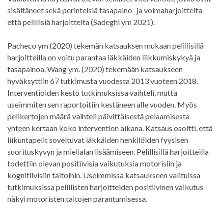
sisältäneet sekä perinteisiä tasapaino- ja voimaharjoitteita
että pelillisiä harjoitteita (Sadeghi ym 2021).
Pacheco ym (2020) tekemän katsauksen mukaan pelillisillä
harjoitteilla on voitu parantaa iäkkäiden liikkumiskykyä ja
tasapainoa. Wang ym. (2020) tekemään katsaukseen
hyväksyttiin 67 tutkimusta vuodesta 2013 vuoteen 2018.
Interventioiden kesto tutkimuksissa vaihteli, mutta
useimmiten sen raportoitiin kestäneen alle vuoden. Myös
pelikertojen määrä vaihteli päivittäisestä pelaamisesta
yhteen kertaan koko intervention aikana. Katsaus osoitti, että
liikuntapelit soveltuvat iäkkäiden henkilöiden fyysisen
suorituskyvyn ja mielialan lisäämiseen. Pelillisillä harjoitteilla
todettiin olevan positiivisia vaikutuksia motorisiin ja
kognitiivisiin taitoihin. Useimmissa katsaukseen valituissa
tutkimuksissa pelillisten harjoitteiden positiivinen vaikutus
näkyi motoristen taitojen parantumisessa.