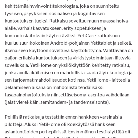
kehittämää hyvinvointiteknologiaa, joka on suunniteltu
fyysisen, psyykkisen, sosiaalisen ja kognitiivisen
kuntoutuksen tueksi. Ratkaisu soveltuu muun muassa hoiva-
alalle, varhaiskasvatukseen, erityisopetukseen ja
kuntoutuslaitoksiin käytettäväksi. YetiCare-ratkaisuun
kuuluu suurikokoinen Android-pohjainen Yetitablet ja selkeä,
itsenäiseen käyttöön soveltuva käyttöliittymä. Valittavana on
paljon erilaisia kuntoutukseen ja virkistystoimintaan liittyviä
sovelluksia. YetiHome on yksilökäyttöön kehitetty ratkaisu,
jonka avulla ikäihmisen on mahdollista saada älyteknologia ja
sen tarjoamat mahdollisuudet kotiinsa. YetiHome –laitteella
pelaamiseen aikana on mahdollista tehdälisäksi
tasapainoharjoituksia niin, ettäseisoma-asentoa vaihdellaan
(jalat vierekkäin, semitandem- ja tandemseisonta).
Pelillisiä ratkaisuja testattiin ennen hankkeen varsinaisia
pilotteja. Aluksi YetiHome oli koekäytössä hankkeen
asiantuntijoiden perhepiirissä. Ensimmäinen testikäyttäjä oli