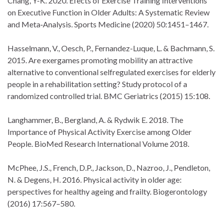
Chang, Y-K. 2020. Efects of Exercise Training Interventions
on Executive Function in Older Adults: A Systematic Review
and Meta‑Analysis. Sports Medicine (2020) 50:1451–1467.
Hasselmann, V., Oesch, P., Fernandez-Luque, L. & Bachmann, S.
2015. Are exergames promoting mobility an attractive
alternative to conventional selfregulated exercises for elderly
people in a rehabilitation setting? Study protocol of a
randomized controlled trial. BMC Geriatrics (2015) 15:108.
Langhammer, B., Bergland, A. & Rydwik E. 2018. The
Importance of Physical Activity Exercise among Older
People. BioMed Research International Volume 2018.
McPhee, J.S., French, D.P., Jackson, D., Nazroo, J., Pendleton,
N. & Degens, H. 2016. Physical activity in older age:
perspectives for healthy ageing and frailty. Biogerontology
(2016) 17:567–580.