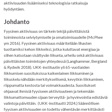
aktiivisuuden lisäämiseksi teknologisia ratkaisuja
hyödyntäen.
Johdanto
Fyysinen aktiivisuus on tärkein tekijä päivittäisistä
toiminnoista selviytymiselle ja omatoimisuudelle (McPhee
ym 2016). Fyysinen aktiivisuus määritellään lihasten
tuottamiksi kehon liikkeiksi, jotka kuluttavat energiaa ja
siihen katsotaan sisältyvän liikunta, urheilu sekä aktiivisuus
päivittäisten toimintojen yhteydessä (Langhammer, Bergland
& Rydwik 2018). UKK-instituutin yli 65-vuotiaiden
liikkumisen suosituksissa kaikenlainen liikkuminen ja
liikuskelu nähdään merkityksellisenä, kevytkin liikkuminen,
riippumatta kestosta tai voimakkuudesta. Suositukset
ohjaavat ihmisiä fyysiseen aktiivisuuteen ja tekemään
liikkumattomuuden sijaan terveyttä- ja hyvinvointia edistäviä
valintoja päivittäin. (UKK-instituutti 2024.) Säännöllisen
fyysisen aktiivisuuden on todettu vähentävän merkittävästi