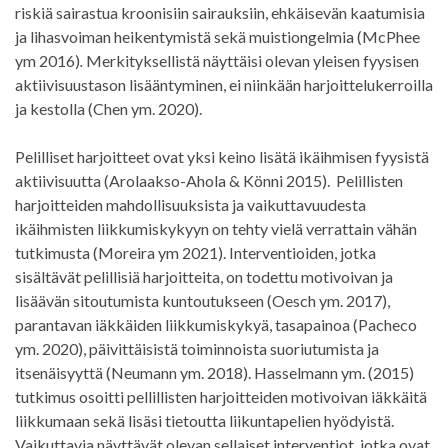
riskiä sairastua kroonisiin sairauksiin, ehkäisevän kaatumisia
ja lihasvoiman heikentymistä sekä muistiongelmia (McPhee
ym 2016)
.
Merkityksellistä näyttäisi olevan yleisen fyysisen
aktiivisuustason lisääntyminen, ei niinkään harjoittelukerroilla
ja kestolla (Chen ym. 2020).
Pelilliset harjoitteet ovat yksi keino lisätä ikäihmisen fyysistä
aktiivisuutta (Arolaakso-Ahola & Könni 2015). Pelillisten
harjoitteiden mahdollisuuksista ja vaikuttavuudesta
ikäihmisten liikkumiskykyyn on tehty vielä verrattain vähän
tutkimusta (Moreira ym 2021). Interventioiden, jotka
sisältävät pelillisiä harjoitteita, on todettu motivoivan ja
lisäävän sitoutumista kuntoutukseen (Oesch ym. 2017),
parantavan iäkkäiden liikkumiskykyä, tasapainoa (Pacheco
ym. 2020), päivittäisistä toiminnoista suoriutumista ja
itsenäisyyttä (Neumann ym. 2018). Hasselmann ym. (2015)
tutkimus osoitti pellillisten harjoitteiden motivoivan iäkkäitä
liikkumaan sekä lisäsi tietoutta liikuntapelien hyödyistä.
Vaikuttavia näyttävät olevan sellaiset interventiot, jotka ovat