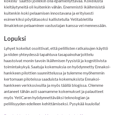
kokeilu” saattoi joillekin olla epämiellyttävää. Kokeilusta
kieltäytyneitä oli kuitenkin vähän. Enemmistö ikäihmisistä
kuitenkin koki pelaamisen innostavana ja erityisesti
esimerkiksi pöytätasoksi kallistetulla Yetitabletilla
ilmakiekon pelaaminen vastustajan kanssa vei mennessään.
Lopuksi
Lyhyet kokeilut osoittivat, että pelillisten ratkaisujen käyttö
ja niiden yhteydessä tapahtuva tasapainoharjoittelu
haastoivat monin tavoin ikäihmisen fyysistä ja kognitiivista
toimintakykyä. Saatuja kokemuksia on hyödynnetty Ennakoi-
hankkeen pilottien suunnittelussa ja tulemme myöhemmin
kertomaan piloteissa saaduista kokemuksista Ennakoi-
hankkeen verkkosivuilla ja myös täällä blogissa. Olemme
antaneet tähän asti saamamme kokemukset ja palautteet
myös YetiCaren hyödynnettäväksi teknologian ja
pelillisyyden edelleen kehittämiseksi. Pysykää kuulolla!