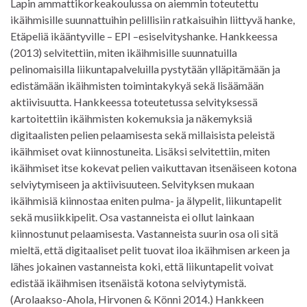
Lapin ammattikorkeakoulussa on aiemmin toteutettu
ikäihmisille suunnattuihin pelillisiin ratkaisuihin liittyvä hanke,
Etäpeliä ikääntyville – EPI –esiselvityshanke. Hankkeessa
(2013) selvitettiin, miten ikäihmisille suunnatuilla
pelinomaisilla liikuntapalveluilla pystytään ylläpitämään ja
edistämään ikäihmisten toimintakykyä sekä lisäämään
aktiivisuutta. Hankkeessa toteutetussa selvityksessä
kartoitettiin ikäihmisten kokemuksia ja näkemyksiä
digitaalisten pelien pelaamisesta sekä millaisista peleistä
ikäihmiset ovat kiinnostuneita. Lisäksi selvitettiin, miten
ikäihmiset itse kokevat pelien vaikuttavan itsenäiseen kotona
selviytymiseen ja aktiivisuuteen. Selvityksen mukaan
ikäihmisiä kiinnostaa eniten pulma- ja älypelit, liikuntapelit
sekä musiikkipelit. Osa vastanneista ei ollut lainkaan
kiinnostunut pelaamisesta. Vastanneista suurin osa oli sitä
mieltä, että digitaaliset pelit tuovat iloa ikäihmisen arkeen ja
lähes jokainen vastanneista koki, että liikuntapelit voivat
edistää ikäihmisen itsenäistä kotona selviytymistä.
(Arolaakso-Ahola, Hirvonen & Könni 2014.) Hankkeen