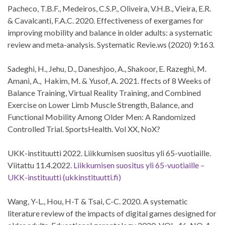
Pacheco, T.B.F., Medeiros, C.S.P., Oliveira, V.H.B., Vieira, E.R.
& Cavalcanti, F.A.C. 2020. Effectiveness of exergames for
improving mobility and balance in older adults: a systematic
review and meta-analysis. Systematic Revie.ws (2020) 9:163.
Sadeghi, H., Jehu, D., Daneshjoo, A., Shakoor, E. Razeghi, M.
Amani, A., Hakim, M. & Yusof, A. 2021. ffects of 8 Weeks of
Balance Training, Virtual Reality Training, and Combined
Exercise on Lower Limb Muscle Strength, Balance, and
Functional Mobility Among Older Men: A Randomized
Controlled Trial. SportsHealth. Vol XX, NoX?
UKK-instituutti 2022. Liikkumisen suositus yli 65-vuotiaille.
Viitattu 11.4.2022.
Liikkumisen suositus yli 65-vuotiaille –
UKK-instituutti (ukkinstituutti.fi)
Wang, Y-L., Hou, H-T & Tsai, C-C. 2020. A systematic
literature review of the impacts of digital games designed for