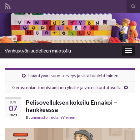
Tog
sear
Search for:
for
Vanhustyön uudelleen muotoilu
Togg
navig
Ikääntyvän suun terveys ja siitä huolehtiminen
­Gerastenian tunnistaminen yksilö- ja yhteiskuntatasoilla
Pelisovelluksen kokeilu Ennakoi –
JUN
07
hankkeessa
2024
By
anniina.tohmola
in
Yleinen