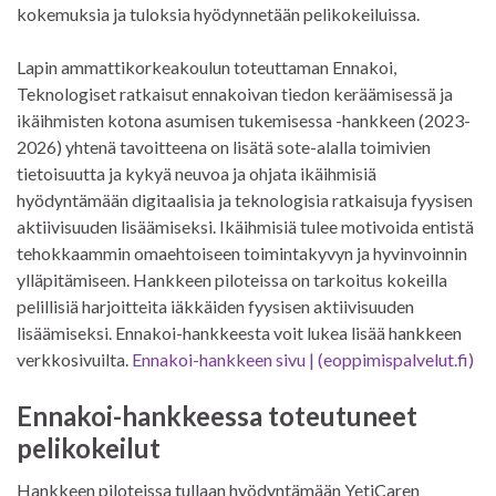
kokemuksia ja tuloksia hyödynnetään pelikokeiluissa.
Lapin ammattikorkeakoulun toteuttaman Ennakoi,
Teknologiset ratkaisut ennakoivan tiedon keräämisessä ja
ikäihmisten kotona asumisen tukemisessa -hankkeen (2023-
2026) yhtenä tavoitteena on lisätä sote-alalla toimivien
tietoisuutta ja kykyä neuvoa ja ohjata ikäihmisiä
hyödyntämään digitaalisia ja teknologisia ratkaisuja fyysisen
aktiivisuuden lisäämiseksi. Ikäihmisiä tulee motivoida entistä
tehokkaammin omaehtoiseen toimintakyvyn ja hyvinvoinnin
ylläpitämiseen. Hankkeen piloteissa on tarkoitus kokeilla
pelillisiä harjoitteita iäkkäiden fyysisen aktiivisuuden
lisäämiseksi. Ennakoi-hankkeesta voit lukea lisää hankkeen
verkkosivuilta.
Ennakoi-hankkeen sivu | (eoppimispalvelut.fi)
Ennakoi-hankkeessa toteutuneet
pelikokeilut
Hankkeen piloteissa tullaan hyödyntämään YetiCaren