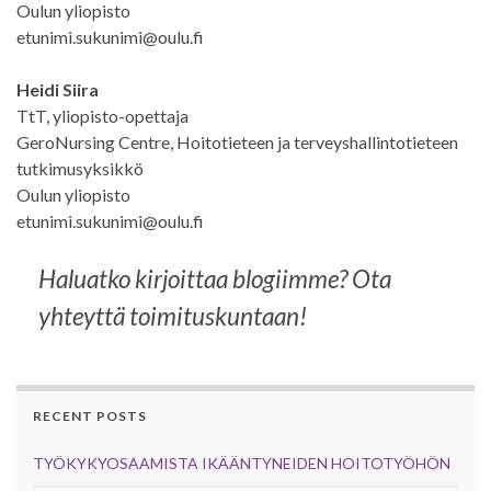
Oulun yliopisto
etunimi.sukunimi@oulu.fi
Heidi Siira
TtT, yliopisto-opettaja
GeroNursing Centre, Hoitotieteen ja terveyshallintotieteen
tutkimusyksikkö
Oulun yliopisto
etunimi.sukunimi@oulu.fi
Haluatko kirjoittaa blogiimme? Ota
yhteyttä toimituskuntaan!
RECENT POSTS
TYÖKYKYOSAAMISTA IKÄÄNTYNEIDEN HOITOTYÖHÖN