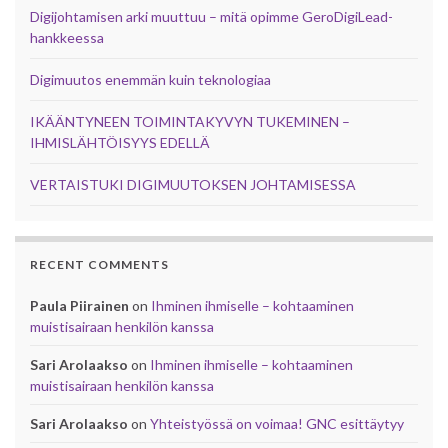
Digijohtamisen arki muuttuu – mitä opimme GeroDigiLead-
hankkeessa
Digimuutos enemmän kuin teknologiaa
IKÄÄNTYNEEN TOIMINTAKYVYN TUKEMINEN –
IHMISLÄHTÖISYYS EDELLÄ
VERTAISTUKI DIGIMUUTOKSEN JOHTAMISESSA
RECENT COMMENTS
Paula Piirainen
on
Ihminen ihmiselle – kohtaaminen
muistisairaan henkilön kanssa
Sari Arolaakso
on
Ihminen ihmiselle – kohtaaminen
muistisairaan henkilön kanssa
Sari Arolaakso
on
Yhteistyössä on voimaa! GNC esittäytyy