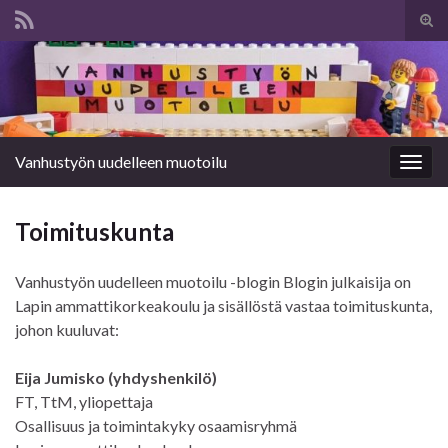
Tog
sear
Search for:
for
Vanhustyön uudelleen muotoilu
Togg
navig
Toimituskunta
Vanhustyön uudelleen muotoilu -blogin Blogin julkaisija on
Lapin ammattikorkeakoulu ja sisällöstä vastaa toimituskunta,
johon kuuluvat:
Eija Jumisko (yhdyshenkilö)
FT, TtM, yliopettaja
Osallisuus ja toimintakyky osaamisryhmä