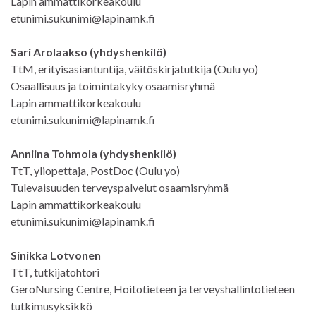
Lapin ammattikorkeakoulu
etunimi.sukunimi@lapinamk.fi
Sari Arolaakso (yhdyshenkilö)
TtM, erityisasiantuntija, väitöskirjatutkija (Oulu yo)
Osaallisuus ja toimintakyky osaamisryhmä
Lapin ammattikorkeakoulu
etunimi.sukunimi@lapinamk.fi
Anniina Tohmola (yhdyshenkilö)
TtT, yliopettaja, PostDoc (Oulu yo)
Tulevaisuuden terveyspalvelut osaamisryhmä
Lapin ammattikorkeakoulu
etunimi.sukunimi@lapinamk.fi
Sinikka Lotvonen
TtT, tutkijatohtori
GeroNursing Centre, Hoitotieteen ja terveyshallintotieteen
tutkimusyksikkö