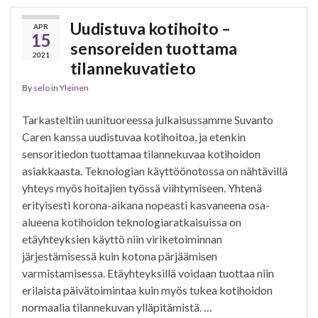
Uudistuva kotihoito –
APR
15
sensoreiden tuottama
2021
tilannekuvatieto
By
selo
in
Yleinen
Tarkasteltiin uunituoreessa julkaisussamme Suvanto
Caren kanssa uudistuvaa kotihoitoa, ja etenkin
sensoritiedon tuottamaa tilannekuvaa kotihoidon
asiakkaasta. Teknologian käyttöönotossa on nähtävillä
yhteys myös hoitajien työssä viihtymiseen. Yhtenä
erityisesti korona-aikana nopeasti kasvaneena osa-
alueena kotihoidon teknologiaratkaisuissa on
etäyhteyksien käyttö niin viriketoiminnan
järjestämisessä kuin kotona pärjäämisen
varmistamisessa. Etäyhteyksillä voidaan tuottaa niin
erilaista päivätoimintaa kuin myös tukea kotihoidon
normaalia tilannekuvan ylläpitämistä. …