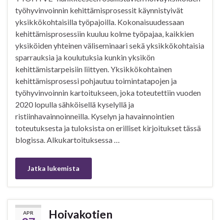
työhyvinvoinnin kehittämisprosessit käynnistyivät
yksikkökohtaisilla työpajoilla. Kokonaisuudessaan
kehittämisprosessiin kuuluu kolme työpajaa, kaikkien
yksiköiden yhteinen väliseminaari sekä yksikkökohtaisia
sparrauksia ja koulutuksia kunkin yksikön
kehittämistarpeisiin liittyen. Yksikkökohtainen
kehittämisprosessi pohjautuu toimintatapojen ja
työhyvinvoinnin kartoitukseen, joka toteutettiin vuoden
2020 lopulla sähköisellä kyselyllä ja
ristiinhavainnoinneilla. Kyselyn ja havainnointien
toteutuksesta ja tuloksista on erilliset kirjoitukset tässä
blogissa. Alkukartoituksessa …
Jatka lukemista
Hoivakotien
APR