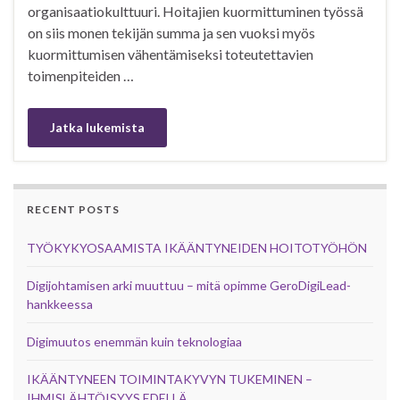
organisaatiokulttuuri. Hoitajien kuormittuminen työssä
on siis monen tekijän summa ja sen vuoksi myös
kuormittumisen vähentämiseksi toteutettavien
toimenpiteiden …
Jatka lukemista
RECENT POSTS
TYÖKYKYOSAAMISTA IKÄÄNTYNEIDEN HOITOTYÖHÖN
Digijohtamisen arki muuttuu – mitä opimme GeroDigiLead-
hankkeessa
Digimuutos enemmän kuin teknologiaa
IKÄÄNTYNEEN TOIMINTAKYVYN TUKEMINEN –
IHMISLÄHTÖISYYS EDELLÄ