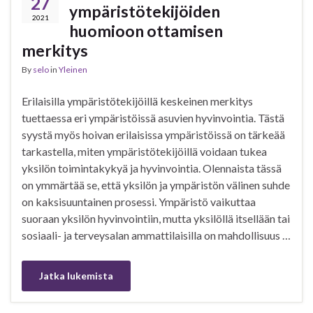
27
ympäristötekijöiden
2021
huomioon ottamisen
merkitys
By
selo
in
Yleinen
Erilaisilla ympäristötekijöillä keskeinen merkitys
tuettaessa eri ympäristöissä asuvien hyvinvointia. Tästä
syystä myös hoivan erilaisissa ympäristöissä on tärkeää
tarkastella, miten ympäristötekijöillä voidaan tukea
yksilön toimintakykyä ja hyvinvointia. Olennaista tässä
on ymmärtää se, että yksilön ja ympäristön välinen suhde
on kaksisuuntainen prosessi. Ympäristö vaikuttaa
suoraan yksilön hyvinvointiin, mutta yksilöllä itsellään tai
sosiaali- ja terveysalan ammattilaisilla on mahdollisuus …
Jatka lukemista