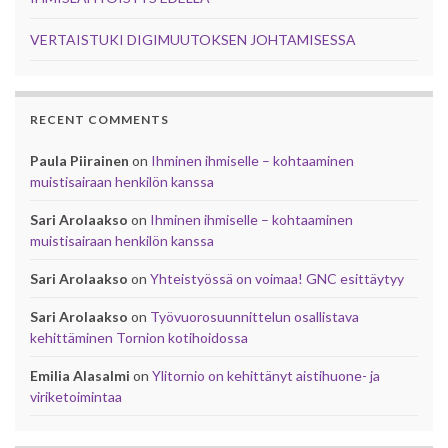
VERTAISTUKI DIGIMUUTOKSEN JOHTAMISESSA
RECENT COMMENTS
Paula Piirainen
on
Ihminen ihmiselle – kohtaaminen
muistisairaan henkilön kanssa
Sari Arolaakso
on
Ihminen ihmiselle – kohtaaminen
muistisairaan henkilön kanssa
Sari Arolaakso
on
Yhteistyössä on voimaa! GNC esittäytyy
Sari Arolaakso
on
Työvuorosuunnittelun osallistava
kehittäminen Tornion kotihoidossa
Emilia Alasalmi
on
Ylitornio on kehittänyt aistihuone- ja
viriketoimintaa