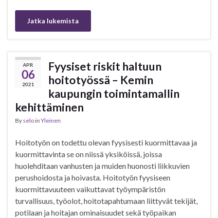
Jatka lukemista
Fyysiset riskit haltuun
APR
06
hoitotyössä – Kemin
2021
kaupungin toimintamallin
kehittäminen
By
selo
in
Yleinen
Hoitotyön on todettu olevan fyysisesti kuormittavaa ja
kuormittavinta se on niissä yksiköissä, joissa
huolehditaan vanhusten ja muiden huonosti liikkuvien
perushoidosta ja hoivasta. Hoitotyön fyysiseen
kuormittavuuteen vaikuttavat työympäristön
turvallisuus, työolot, hoitotapahtumaan liittyvät tekijät,
potilaan ja hoitajan ominaisuudet sekä työpaikan