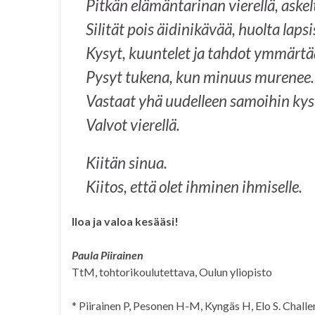
Pitkän elämäntarinan vierellä, askel
Silität pois äidinikävää, huolta lapsi
Kysyt, kuuntelet ja tahdot ymmärtä
Pysyt tukena, kun minuus murenee.
Vastaat yhä uudelleen samoihin ky
Valvot vierellä.
Kiitän sinua.
Kiitos, että olet ihminen ihmiselle.
Iloa ja valoa kesääsi!
Paula Piirainen
TtM, tohtorikoulutettava, Oulun yliopisto
* Piirainen P, Pesonen H-M, Kyngäs H, Elo S. Challe