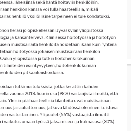
ensä, läheisiinsä sekä häntä hoitaviin henkilöihin.
aan henkilön kanssa voi tulla haasteellisia, mikäli
airas henkilö yksilöllisine tarpeineen ei tule kohdatuksi.
öhön heräsi jo opiskellessani Jyväskylän yliopistossa
ogia ja kansanterveys. Kliinisessä hoitotyössä ja hoitotyön
usein muistisairaita henkilöitä hoidetaan ikään kuin ”yhtenä
tetään hoitotyössä jokaisen muistisairaan henkilön
 Oulun yliopistossa ja tutkin hoitohenkilökunnan
n tilanteiden esiintyvyyteen, hoitohenkilökunnan
henkilöiden pitkäaikaishoidossa.
oidaan tutkimustuloksista, jotka kerättiin kahden
la vuonna 2018. Suurin osa (98%) vastaajista ilmoitti, että
ttain. Yleisimpiä haasteellisia tilanteita ovat muistisairaan
tomuus ja rauhattomuus, jatkuva lähdössä oleminen, toistuva
en vastustaminen. Yli puolet (56%) vastaajista ilmoitti,
i suuri vaikutus omaan työssä jaksamiseen ja kolmasosa (30%)