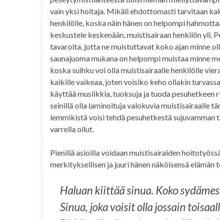
vain yksi hoitaja. Mikäli ehdottomasti tarvitaan kak
henkilölle, koska näin hänen on helpompi hahmottaa 
keskustele keskenään, muistisairaan henkilön yli. Pe
tavaroita, jotta ne muistuttavat koko ajan minne ol
saunajuoma mukana on helpompi muistaa minne men
koska suihku voi olla muistisairaalle henkilölle vi
kaikille vaikeaa, joten voisiko keho ollakin turvas
käyttää musiikkia, tuoksuja ja tuoda pesuhetkeen
seinillä olla laminoituja valokuvia muistisairaalle 
lemmikistä voisi tehdä pesuhetkestä sujuvamman tai
varrella ollut.
Pienillä asioilla voidaan muistisairaiden hoitotyöss
merkityksellisen ja juuri hänen näköisensä elämän 
Haluan kiittää sinua. Koko sydämes
Sinua, joka voisit olla jossain toisaal