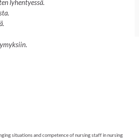
ten lyhentyessä.
sta.
ä.
symyksiin.
nging situations and competence of nursing staff in nursing