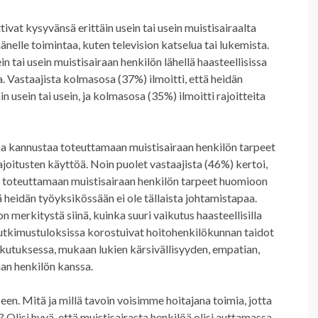
tivat kysyvänsä erittäin usein tai usein muistisairaalta
hänelle toimintaa, kuten television katselua tai lukemista.
n tai usein muistisairaan henkilön lähellä haasteellisissa
a. Vastaajista kolmasosa (37%) ilmoitti, että heidän
n usein tai usein, ja kolmasosa (35%) ilmoitti rajoitteita
oka kannustaa toteuttamaan muistisairaan henkilön tarpeet
joitusten käyttöä. Noin puolet vastaajista (46%) kertoi,
 toteuttamaan muistisairaan henkilön tarpeet huomioon
ä heidän työyksikössään ei ole tällaista johtamistapaa.
n merkitystä siinä, kuinka suuri vaikutus haasteellisilla
Tutkimustuloksissa korostuivat hoitohenkilökunnan taidot
utuksessa, mukaan lukien kärsivällisyyden, empatian,
aan henkilön kanssa.
een. Mitä ja millä tavoin voisimme hoitajana toimia, jotta
 Olisi hyvä, että muistisairasta henkilöä olisi auttamassa