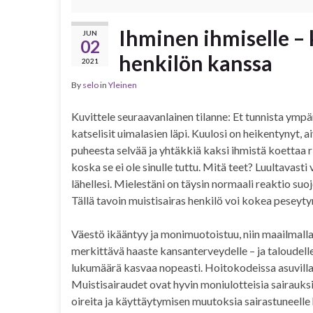
Ihminen ihmiselle –
JUN
02
henkilön kanssa
2021
By
selo
in
Yleinen
Kuvittele seuraavanlainen tilanne: Et tunnista ympär
katselisit uimalasien läpi. Kuulosi on heikentynyt, 
puheesta selvää ja yhtäkkiä kaksi ihmistä koettaa r
koska se ei ole sinulle tuttu. Mitä teet? Luultavasti
lähellesi. Mielestäni on täysin normaali reaktio suo
Tällä tavoin muistisairas henkilö voi kokea peseyty
Väestö ikääntyy ja monimuotoistuu, niin maailmall
merkittävä haaste kansanterveydelle – ja taloudel
lukumäärä kasvaa nopeasti. Hoitokodeissa asuvilla h
Muistisairaudet ovat hyvin moniulotteisia sairauksia
oireita ja käyttäytymisen muutoksia sairastuneelle h