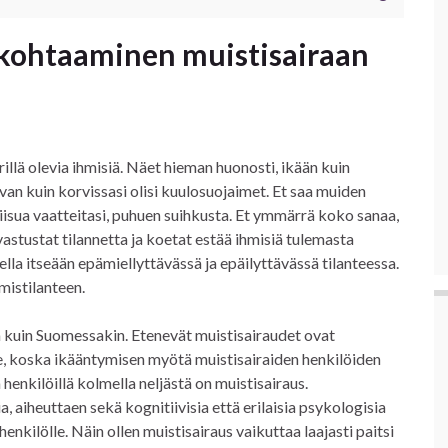
 kohtaaminen muistisairaan
illä olevia ihmisiä. Näet hieman huonosti, ikään kuin
aivan kuin korvissasi olisi kuulosuojaimet. Et saa muiden
iisua vaatteitasi, puhuen suihkusta. Et ymmärrä koko sanaa,
 vastustat tilannetta ja koetat estää ihmisiä tulemasta
jella itseään epämiellyttävässä ja epäilyttävässä tilanteessa.
mistilanteen.
a kuin Suomessakin. Etenevät muistisairaudet ovat
le, koska ikääntymisen myötä muistisairaiden henkilöiden
enkilöillä kolmella neljästä on muistisairaus.
, aiheuttaen sekä kognitiivisia että erilaisia psykologisia
enkilölle. Näin ollen muistisairaus vaikuttaa laajasti paitsi