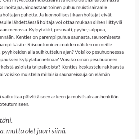
si hoitajaa, ainoastaan toinen puhuu muistisairaalle
hoitajan puhetta. Ja luonnollisestikaan hoitajat eivät
sulle lähdettäessä hoitaja voi ottaa mukaan siihen liittyviä
laan menossa. Kylpytakki, pesuvati, pyyhe, saippua,
nään. Kenties on parempi puhua saunasta, saunomisesta,
eraampi käsite. Riisuuntuminen muiden nähden on meille
sa, pyyhkeiden alla suihkuttelun ajan? Voisiko pesuhuoneessa
 ripauksen kylpylätunnelmaa? Voisiko oman pesuhuoneen
tärkeistä asioista tai paikoista? Kenties keskustelu rakkaasta
 voisiko muistella millaisia saunareissuja on elämän
ä vaikuttaa päivittäiseen arkeen ja muistisairaan henkilön
toteutumiseen.
täni.
la, mutta olet juuri siinä.