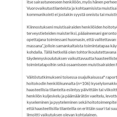
itse sairastuneeseen henkilöön, myös hänen perheese
Vuorovaikutustilanteista ja kohtaamisista muistisair
kommunikointi ei jostakin syystä onnistu tai muistis
Kiinnostukseni muistisairaiden henkilöiden hoitoty
terveystieteiden maisteriksi, pääaineenani gerontol
opettajana toimiessani huomasin, että valitettavan 
massana”, jolloin samankaltaista toimintatapaa käy
kohdalla. Tällä hetkellä olen tohtorikoulutettavana
täydennyskoulutuksen vaikuttavuutta haasteelliste
toimintatapoihin sekä osaamiseen muistisairaiden 
Väitöstutkimukseni toisessa osajulkaisussa* raport
hoitokodin henkilökunnalta (n=106) kyselylomakkeel
haasteellisia tilanteita esiintyy päivittäin tai viikoi
henkilön kuljeskelu ja päämäärätön vaeltelu, levot
kyseleminen ja pyyteleminen sekä hoitotoimenpiteid
että haasteellisilla tilanteilla on erittäin suuri ta
ilmoitti vaikutuksen olevan kohtalainen.