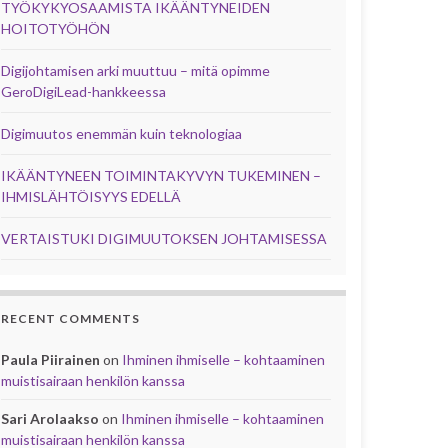
TYÖKYKYOSAAMISTA IKÄÄNTYNEIDEN
HOITOTYÖHÖN
Digijohtamisen arki muuttuu – mitä opimme
GeroDigiLead-hankkeessa
Digimuutos enemmän kuin teknologiaa
IKÄÄNTYNEEN TOIMINTAKYVYN TUKEMINEN –
IHMISLÄHTÖISYYS EDELLÄ
VERTAISTUKI DIGIMUUTOKSEN JOHTAMISESSA
RECENT COMMENTS
Paula Piirainen
on
Ihminen ihmiselle – kohtaaminen
muistisairaan henkilön kanssa
Sari Arolaakso
on
Ihminen ihmiselle – kohtaaminen
muistisairaan henkilön kanssa