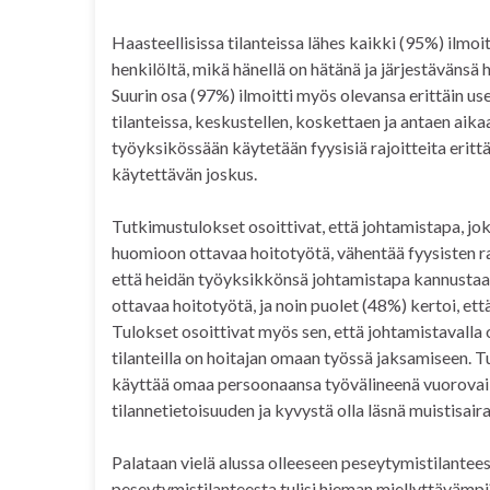
Haasteellisissa tilanteissa lähes kaikki (95%) ilmoit
henkilöltä, mikä hänellä on hätänä ja järjestävänsä 
Suurin osa (97%) ilmoitti myös olevansa erittäin usei
tilanteissa, keskustellen, koskettaen ja antaen aika
työyksikössään käytetään fyysisiä rajoitteita erittäi
käytettävän joskus.
Tutkimustulokset osoittivat, että johtamistapa, j
huomioon ottavaa hoitotyötä, vähentää fyysisten ra
että heidän työyksikkönsä johtamistapa kannustaa
ottavaa hoitotyötä, ja noin puolet (48%) kertoi, ett
Tulokset osoittivat myös sen, että johtamistavalla o
tilanteilla on hoitajan omaan työssä jaksamiseen. 
käyttää omaa persoonaansa työvälineenä vuorovaik
tilannetietoisuuden ja kyvystä olla läsnä muistisair
Palataan vielä alussa olleeseen peseytymistilantees
peseytymistilanteesta tulisi hieman miellyttävämpi?