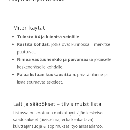
Miten käytät
Tulosta A4 ja kiinnitä seinälle.
Rastita kohdat
, jotka ovat kunnossa – merkitse
puuttuvat.
Nimeä vastuuhenkilö ja päivämäärä
jokaiselle
keskeneräiselle kohdalle.
Palaa listaan kuukausittain
: päivitä tilanne ja
lisää seuraavat askeleet.
Lait ja säädökset – tiivis muistilista
Listassa on koottuna matkailuyrittäjän keskeiset
säädösalueet (tiivistelmä, ei kaikenkattava):
kuluttajansuoja & sopimukset, työlainsäädäntö,