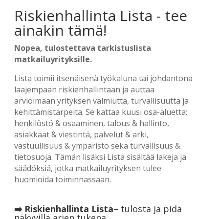
Riskienhallinta Lista - tee
ainakin tämä!
Nopea, tulostettava tarkistuslista
matkailuyrityksille.
Lista toimii itsenäisenä työkaluna tai johdantona
laajempaan riskienhallintaan ja auttaa
arvioimaan yrityksen valmiutta, turvallisuutta ja
kehittämistarpeita. Se kattaa kuusi osa-aluetta:
henkilöstö & osaaminen, talous & hallinto,
asiakkaat & viestintä, palvelut & arki,
vastuullisuus & ympäristö sekä turvallisuus &
tietosuoja. Tämän lisäksi Lista sisältää lakeja ja
säädöksiä, jotka matkailuyrityksen tulee
huomioida toiminnassaan.
➡️
Riskienhallinta Lista
– tulosta ja pidä
näkyvillä arjen tukena.