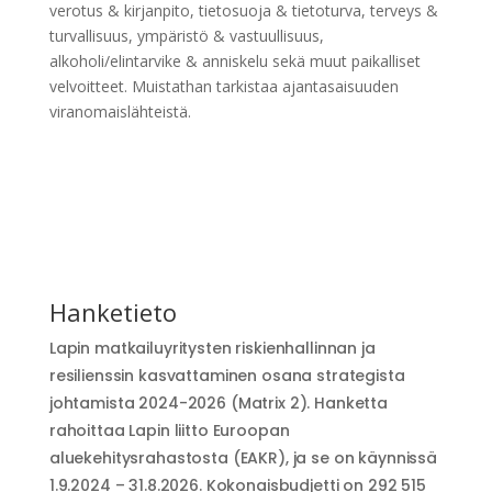
verotus & kirjanpito, tietosuoja & tietoturva, terveys &
turvallisuus, ympäristö & vastuullisuus,
alkoholi/elintarvike & anniskelu sekä muut paikalliset
velvoitteet. Muistathan tarkistaa ajantasaisuuden
viranomaislähteistä.
Hanketieto
Lapin matkailuyritysten riskienhallinnan ja
resilienssin kasvattaminen osana strategista
johtamista 2024-2026 (Matrix 2). Hanketta
rahoittaa Lapin liitto Euroopan
aluekehitysrahastosta (EAKR), ja se on käynnissä
1.9.2024 – 31.8.2026. Kokonaisbudjetti on 292 515