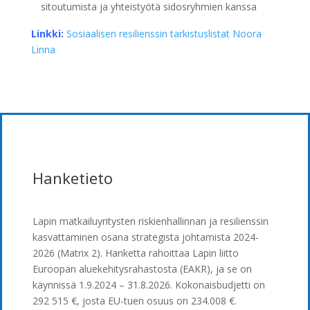
sitoutumista ja yhteistyötä sidosryhmien kanssa
Linkki:
Sosiaalisen resilienssin tarkistuslistat Noora
Linna
Hanketieto
Lapin matkailuyritysten riskienhallinnan ja resilienssin
kasvattaminen osana strategista johtamista 2024-
2026 (Matrix 2). Hanketta rahoittaa Lapin liitto
Euroopan aluekehitysrahastosta (EAKR), ja se on
käynnissä 1.9.2024 – 31.8.2026. Kokonaisbudjetti on
292 515 €, josta EU-tuen osuus on 234.008 €.