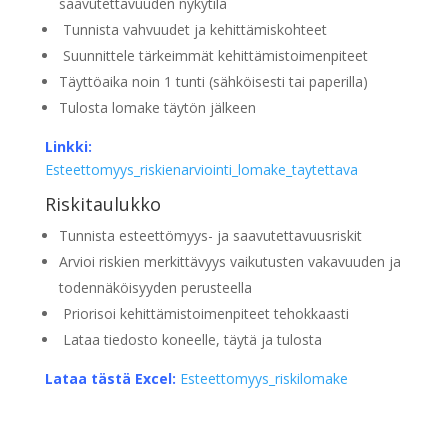
saavutettavuuden nykytila
Tunnista vahvuudet ja kehittämiskohteet
Suunnittele tärkeimmät kehittämistoimenpiteet
Täyttöaika noin 1 tunti (sähköisesti tai paperilla)
Tulosta lomake täytön jälkeen
Linkki:
Esteettomyys_riskienarviointi_lomake_taytettava
Riskitaulukko
Tunnista esteettömyys- ja saavutettavuusriskit
Arvioi riskien merkittävyys vaikutusten vakavuuden ja
todennäköisyyden perusteella
Priorisoi kehittämistoimenpiteet tehokkaasti
Lataa tiedosto koneelle, täytä ja tulosta
Lataa tästä Excel:
Esteettomyys_riskilomake