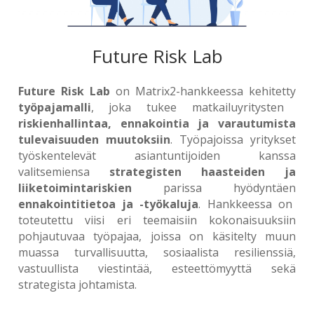
Future Risk Lab
Future Risk Lab
on Matrix2-hankkeessa kehitetty
työpajamalli
, joka tukee matkailuyritysten
riskienhallintaa, ennakointia ja varautumista
tulevaisuuden muutoksiin
. Työpajoissa yritykset
työskentelevät asiantuntijoiden kanssa
valitsemiensa
strategisten haasteiden ja
liiketoimintariskien
parissa hyödyntäen
ennakointitietoa ja -työkaluja
. Hankkeessa on
toteutettu viisi eri teemaisiin kokonaisuuksiin
pohjautuvaa työpajaa, joissa on käsitelty muun
muassa turvallisuutta, sosiaalista resilienssiä,
vastuullista viestintää, esteettömyyttä sekä
strategista johtamista.