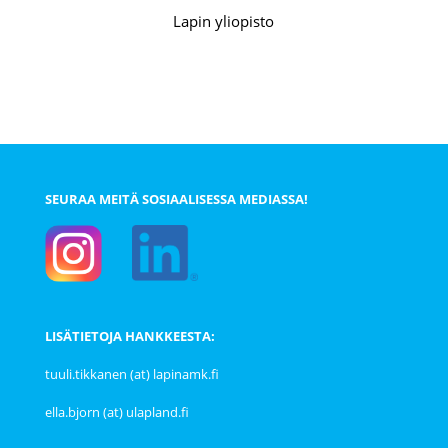
Lapin yliopisto
SEURAA MEITÄ SOSIAALISESSA MEDIASSA!
LISÄTIETOJA HANKKEESTA:
tuuli.tikkanen (at) lapinamk.fi
ella.bjorn (at) ulapland.fi