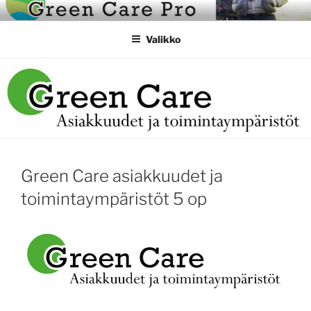
Siirry
GREEN CARE KORKEA-
20 op koulutuskokonaisuus ammattikorkeakoulujen verkostotyönä
sisältöön
ASTEEN KOULUTUS
Valikko
Green Care asiakkuudet ja
toimintaympäristöt 5 op