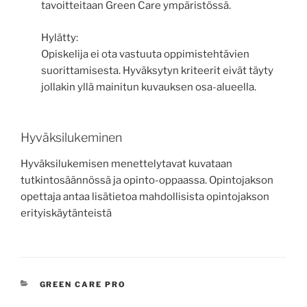
tavoitteitaan Green Care ympäristössä.
Hylätty:
Opiskelija ei ota vastuuta oppimistehtävien
suorittamisesta. Hyväksytyn kriteerit eivät täyty
jollakin yllä mainitun kuvauksen osa-alueella.
Hyväksilukeminen
Hyväksilukemisen menettelytavat kuvataan
tutkintosäännössä ja opinto-oppaassa. Opintojakson
opettaja antaa lisätietoa mahdollisista opintojakson
erityiskäytänteistä
KATEGORIAT
GREEN CARE PRO