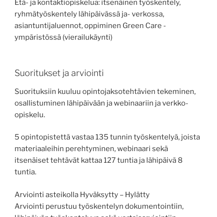
Etä- ja kontaktiopiskelua: itsenäinen työskentely,
ryhmätyöskentely lähipäivässä ja- verkossa,
asiantuntijaluennot, oppiminen Green Care -
ympäristössä (vierailukäynti)
Suoritukset ja arviointi
Suorituksiin kuuluu opintojaksotehtävien tekeminen,
osallistuminen lähipäivään ja webinaariin ja verkko-
opiskelu.
5 opintopistettä vastaa 135 tunnin työskentelyä, joista
materiaaleihin perehtyminen, webinaari sekä
itsenäiset tehtävät kattaa 127 tuntia ja lähipäivä 8
tuntia.
Arviointi asteikolla Hyväksytty – Hylätty
Arviointi perustuu työskentelyn dokumentointiin,