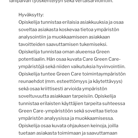
lähipäivän työskentelyyn sekä vertaisarviointiin.
Hyväksytty:
Opiskelija tunnistaa erilaisia asiakkuuksia ja osaa
soveltaa asiakasta koskevaa tietoa ympäristön
analysointiin ja muokkaamiseen asiakkaan
tavoitteiden saavuttamisen tukemiseksi.
Opiskelija tunnistaa oman alueensa Green
potentiaalin. Hän osaa kuvata Care Green Care-
ympäristöjä sekä niiden vaikutuksia hyvinvointiin.
Opiskelija tuntee Green Care toimintaympäristön
reunaehdot (mm. esteettömyys ja käytettävyys)
sekä osaa kriittisesti arvioida ympäristön
soveltuvuutta asiakkaan tarpeisiin. Opiskelija
tunnistaa erilaisten käyttäjien tarpeita suhteessa
Green Care-ympäristöön sekä soveltaa tietoa
ympäristön analyysissa ja muokkaamisessa.
Opiskelija osaa kuvata ohjauksen keinoja, joilla
tuetaan asiakasta toimimaan ja saavuttamaan