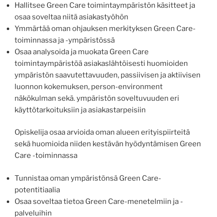
Hallitsee Green Care toimintaympäristön käsitteet ja
osaa soveltaa niitä asiakastyöhön
Ymmärtää oman ohjauksen merkityksen Green Care-
toiminnassa ja -ympäristössä
Osaa analysoida ja muokata Green Care
toimintaympäristöä asiakaslähtöisesti huomioiden
ympäristön saavutettavuuden, passiivisen ja aktiivisen
luonnon kokemuksen, person-environment
näkökulman sekä. ympäristön soveltuvuuden eri
käyttötarkoituksiin ja asiakastarpeisiin
Opiskelija osaa arvioida oman alueen erityispiirteitä
sekä huomioida niiden kestävän hyödyntämisen Green
Care -toiminnassa
Tunnistaa oman ympäristönsä Green Care-
potentitiaalia
Osaa soveltaa tietoa Green Care-menetelmiin ja -
palveluihin