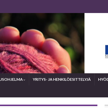
USOHJELMA
YRITYS- JA HENKILÖESITTELYJÄ
HYÖD