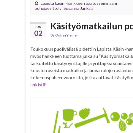
Lapista käsin -hankkeen päätösseminaarin
puhujaesittely: Susanna Jänkälä
Käsityömatkailun po
JUN
02
By
Outi
in
Yleinen
Toukokuun puolivälissä pidettiin Lapista Käsin -ha
myös hankkeen tuottama julkaisu ”Käsityömatkailun
tarkoitettu käsityöyrittäjille ja yrittäjiksi suuntaa
koostuu useista matkailun ja luovan alojen asiantun
kokemuspuheenvuoroista, jotka auttavat käsityöma
linkistä!