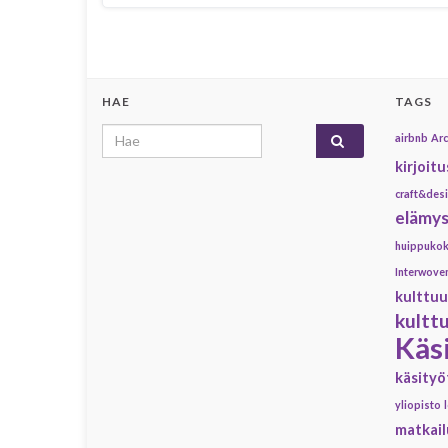
HAE
TAGS
Search for:
airbnb
Arc
kirjoitu
craft&desi
elämys
huippuko
Interwove
kulttuu
kultt
Käs
käsity
yliopisto
matkail