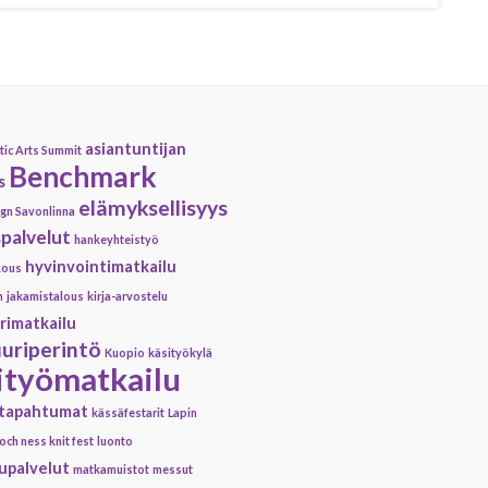
asiantuntijan
tic Arts Summit
Benchmark
s
elämyksellisyys
gn Savonlinna
palvelut
hankeyhteistyö
hyvinvointimatkailu
kous
n
jakamistalous
kirja-arvostelu
rimatkailu
uuriperintö
Kuopio
käsityökylä
ityömatkailu
ötapahtumat
kässäfestarit
Lapin
loch ness knit fest
luonto
upalvelut
matkamuistot
messut