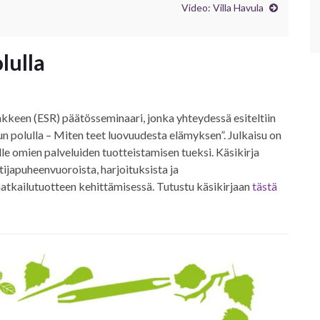
Video: Villa Havula
lulla
nkkeen (ESR) päätösseminaari, jonka yhteydessä esiteltiin
 polulla – Miten teet luovuudesta elämyksen”. Julkaisu on
ville omien palveluiden tuotteistamisen tueksi. Käsikirja
tijapuheenvuoroista, harjoituksista ja
tkailutuotteen kehittämisessä. Tutustu käsikirjaan
tästä