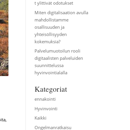
t ylittivät odotukset
Miten digitalisaation avulla
mahdollistamme
osallisuuden ja
yhteisöllisyyden
kokemuksia?
Palvelumuotoilun rooli
digitaalisten palveluiden
suunnittelussa
hyvinvointialalla
Kategoriat
ennakointi
Hyvinvointi
Kaikki
ita,
Ongelmanratkaisu