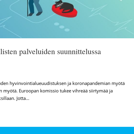
listen palveluiden suunnittelussa
uuden hyvinvointialueuudistuksen ja koronapandemian myötä
en myötä. Euroopan komissio tukee vihreää siirtymää ja
illaan. Jotta...