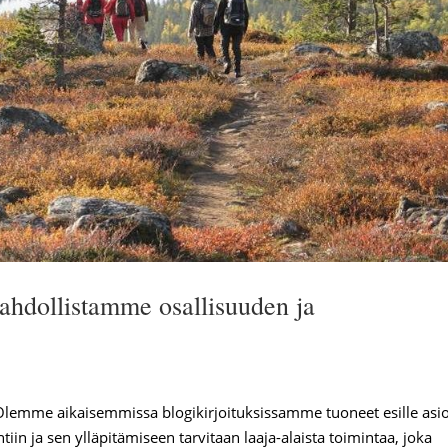
mahdollistamme osallisuuden ja
Olemme aikaisemmissa blogikirjoituksissamme tuoneet esille asio
iin ja sen ylläpitämiseen tarvitaan laaja-alaista toimintaa, joka