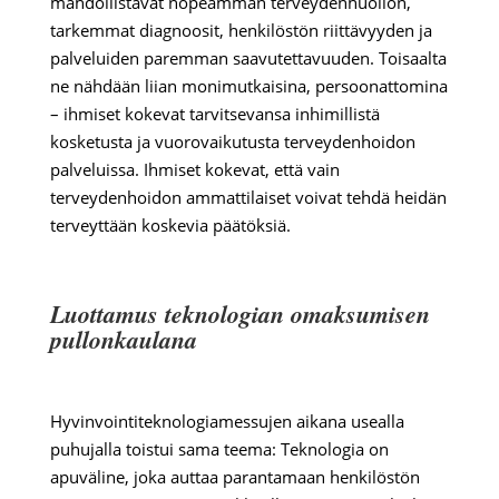
mahdollistavat nopeamman terveydenhuollon,
tarkemmat diagnoosit, henkilöstön riittävyyden ja
palveluiden paremman saavutettavuuden. Toisaalta
ne nähdään liian monimutkaisina, persoonattomina
– ihmiset kokevat tarvitsevansa inhimillistä
kosketusta ja vuorovaikutusta terveydenhoidon
palveluissa. Ihmiset kokevat, että vain
terveydenhoidon ammattilaiset voivat tehdä heidän
terveyttään koskevia päätöksiä.
Luottamus teknologian omaksumisen
pullonkaulana
Hyvinvointiteknologiamessujen aikana usealla
puhujalla toistui sama teema: Teknologia on
apuväline, joka auttaa parantamaan henkilöstön