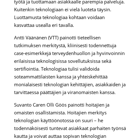
työtä ja tuottamaan asiakkaalle parempia palveluja.
Kuitenkin teknologiaan ei vielä luoteta täysin.
Luottamusta teknologiaa kohtaan voidaan
kasvattaa usealla eri tavalla.
Antti Väänänen (VTT) painotti tieteellisen
tutkimuksen merkitystä, kliinisesti todennettuja
case-esimerkkejä terveydenhuollon ja hyvinvoinnin
erilaisissa teknologisissa sovellutuksissa sekä
sertifiointia. Teknologiaa tulisi validoida
soteammattilaisten kanssa ja yhteiskehittää
monialaisesti teknologian kehittäjien, asiakkaiden ja
tarvittaessa päättäjien ja viranomaisten kanssa.
Suvanto Caren Olli Göös painotti hoitajien ja
omaisten osallistamista. Hoitajien merkitys
teknologian käyttöönotossa on suuri – he
todennäköisesti tuntevat asiakkaat parhaiten työnsä
kautta ja voivat auttaa sopivan teknologian