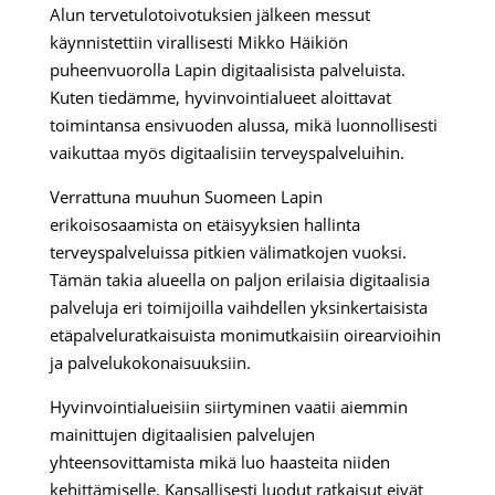
Alun tervetulotoivotuksien jälkeen messut
käynnistettiin virallisesti Mikko Häikiön
puheenvuorolla Lapin digitaalisista palveluista.
Kuten tiedämme, hyvinvointialueet aloittavat
toimintansa ensivuoden alussa, mikä luonnollisesti
vaikuttaa myös digitaalisiin terveyspalveluihin.
Verrattuna muuhun Suomeen Lapin
erikoisosaamista on etäisyyksien hallinta
terveyspalveluissa pitkien välimatkojen vuoksi.
Tämän takia alueella on paljon erilaisia digitaalisia
palveluja eri toimijoilla vaihdellen yksinkertaisista
etäpalveluratkaisuista monimutkaisiin oirearvioihin
ja palvelukokonaisuuksiin.
Hyvinvointialueisiin siirtyminen vaatii aiemmin
mainittujen digitaalisien palvelujen
yhteensovittamista mikä luo haasteita niiden
kehittämiselle. Kansallisesti luodut ratkaisut eivät