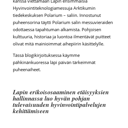
kanssa viettämään Lapin ensimmäisiä
Hyvinvointiteknologiamessuja Arktikumin
tiedekeskuksen Polarium – saliin. Innostunut
puheensorina täytti Polarium salin messuvieraiden
odottaessa tapahtuman alkamista. Pohjoisen
kulttuuria, historiaa ja luontoa ilmentävät puitteet
olivat mitä mainioimmat aihepiirin käsittelylle.
Tässä blogikirjoituksessa käymme
pähkinänkuoressa läpi päivän tärkeimmät
puheenaiheet.
Lapin erikoisosaaminen etäisyyksien
hallinnassa luo hyvän pohjan
tulevaisuuden hyvinvointipalvelujen
kehittämiseen