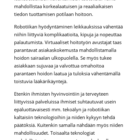
mahdollistaa korkealaatuisen ja reaaliaikaisen
tiedon tuottamisen potilaan hoitoon.
Robotiikan hyödyntäminen leikkauksissa vähentää
niihin liittyviä komplikaatioita, kipuja ja nopeuttaa
palautumista. Virtuaaliset hoitotyön avustajat taas
parantavat asiakaskokemusta mahdollistamalla
hoidon sairaalan ulkopuolella. Se myös tukee
asiakkaan sujuvaa ja valvottua omahoitoa
parantaen hoidon laatua ja tuloksia vähentämällä
toistuvia lääkärikäyntejä.
Etenkin ihmisten hyvinvointiin ja terveyteen
liittyvissä palveluissa ihmiset suhtautuvat usein
epäluottavaisesti mm. tekoälyn ja robotiikan
kaltaisiin teknologioihin ja niiden kykyyn tehdä
päätöksiä. Kuitenkin samalla nähdään myös niiden
mahdollisuudet. Toisaalta teknologiat