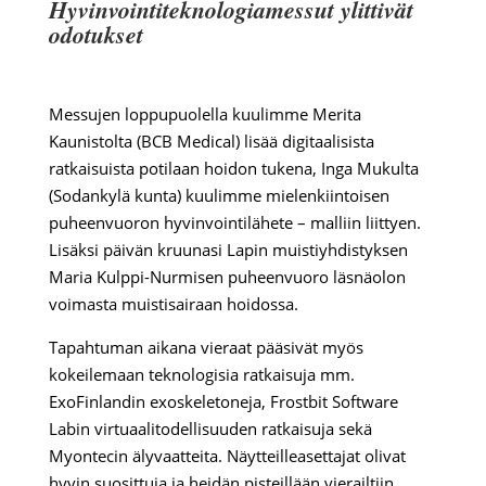
Hyvinvointiteknologiamessut ylittivät
odotukset
Messujen loppupuolella kuulimme Merita
Kaunistolta (BCB Medical) lisää digitaalisista
ratkaisuista potilaan hoidon tukena, Inga Mukulta
(Sodankylä kunta) kuulimme mielenkiintoisen
puheenvuoron hyvinvointilähete – malliin liittyen.
Lisäksi päivän kruunasi Lapin muistiyhdistyksen
Maria Kulppi-Nurmisen puheenvuoro läsnäolon
voimasta muistisairaan hoidossa.
Tapahtuman aikana vieraat pääsivät myös
kokeilemaan teknologisia ratkaisuja mm.
ExoFinlandin exoskeletoneja, Frostbit Software
Labin virtuaalitodellisuuden ratkaisuja sekä
Myontecin älyvaatteita. Näytteilleasettajat olivat
hyvin suosittuja ja heidän pisteillään vierailtiin