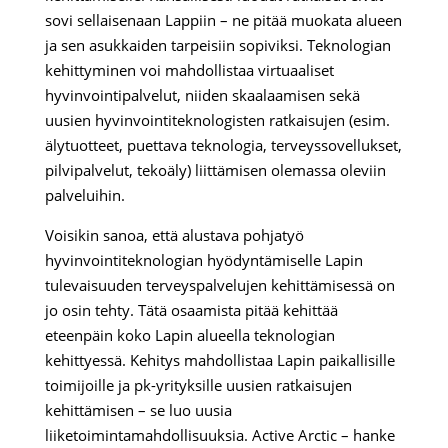
sovi sellaisenaan Lappiin – ne pitää muokata alueen
ja sen asukkaiden tarpeisiin sopiviksi. Teknologian
kehittyminen voi mahdollistaa virtuaaliset
hyvinvointipalvelut, niiden skaalaamisen sekä
uusien hyvinvointiteknologisten ratkaisujen (esim.
älytuotteet, puettava teknologia, terveyssovellukset,
pilvipalvelut, tekoäly) liittämisen olemassa oleviin
palveluihin.
Voisikin sanoa, että alustava pohjatyö
hyvinvointiteknologian hyödyntämiselle Lapin
tulevaisuuden terveyspalvelujen kehittämisessä on
jo osin tehty. Tätä osaamista pitää kehittää
eteenpäin koko Lapin alueella teknologian
kehittyessä. Kehitys mahdollistaa Lapin paikallisille
toimijoille ja pk-yrityksille uusien ratkaisujen
kehittämisen – se luo uusia
liiketoimintamahdollisuuksia. Active Arctic – hanke