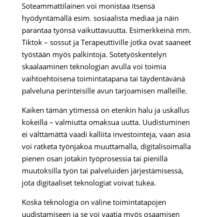
Soteammattilainen voi monistaa itsensä
hyödyntämällä esim. sosiaalista mediaa ja näin
parantaa työnsä vaikuttavuutta. Esimerkkeinä mm.
Tiktok – sossut ja Terapeuttiville jotka ovat saaneet
työstään myös palkintoja. Sotetyöskentelyn
skaalaaminen teknologian avulla voi toimia
vaihtoehtoisena toimintatapana tai täydentävänä
palveluna perinteisille avun tarjoamisen malleille.
Kaiken tämän ytimessä on etenkin halu ja uskallus
kokeilla – valmiutta omaksua uutta. Uudistuminen
ei välttämättä vaadi kalliita investointeja, vaan asia
voi ratketa työnjakoa muuttamalla, digitalisoimalla
pienen osan jotakin työprosessia tai pienillä
muutoksilla työn tai palveluiden järjestämisessä,
jota digitaaliset teknologiat voivat tukea.
Koska teknologia on väline toimintatapojen
uudistamiseen ja se voi vaatia myös osaamisen