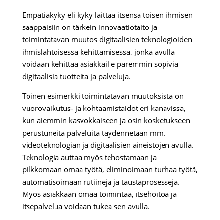
Empatiakyky eli kyky laittaa itsensä toisen ihmisen
saappaisiin on tärkein innovaatiotaito ja
toimintatavan muutos digitaalisien teknologioiden
ihmislähtöisessä kehittämisessä, jonka avulla
voidaan kehittää asiakkaille paremmin sopivia
digitaalisia tuotteita ja palveluja.
Toinen esimerkki toimintatavan muutoksista on
vuorovaikutus- ja kohtaamistaidot eri kanavissa,
kun aiemmin kasvokkaiseen ja osin kosketukseen
perustuneita palveluita täydennetään mm.
videoteknologian ja digitaalisien aineistojen avulla.
Teknologia auttaa myös tehostamaan ja
pilkkomaan omaa työtä, eliminoimaan turhaa työtä,
automatisoimaan rutiineja ja taustaprosesseja.
Myös asiakkaan omaa toimintaa, itsehoitoa ja
itsepalvelua voidaan tukea sen avulla.