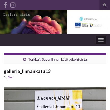
Tog
sear
Search for:
for
Togg
navig
Terkkuja Savonlinnan käsityökohteista
galleria_linnankatu13
By
Outi