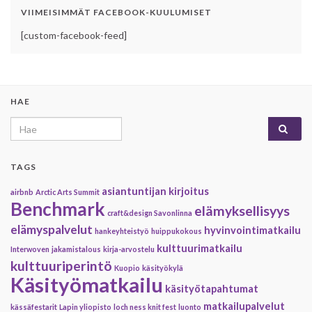
VIIMEISIMMÄT FACEBOOK-KUULUMISET
[custom-facebook-feed]
HAE
Search for:
TAGS
asiantuntijan kirjoitus
airbnb
Arctic Arts Summit
Benchmark
elämyksellisyys
craft&design Savonlinna
elämyspalvelut
hyvinvointimatkailu
hankeyhteistyö
huippukokous
kulttuurimatkailu
Interwoven
jakamistalous
kirja-arvostelu
kulttuuriperintö
Kuopio
käsityökylä
Käsityömatkailu
käsityötapahtumat
matkailupalvelut
kässäfestarit
Lapin yliopisto
loch ness knit fest
luonto