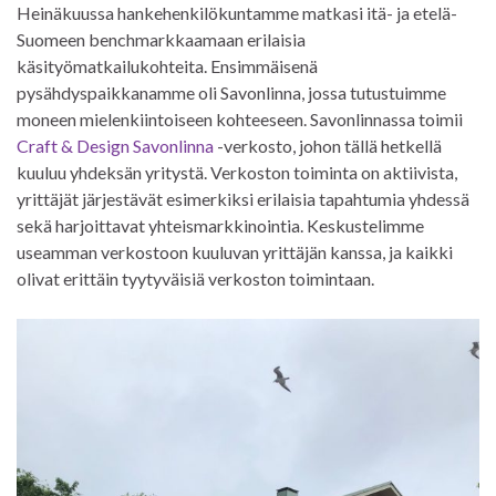
Heinäkuussa hankehenkilökuntamme matkasi itä- ja etelä-
Suomeen benchmarkkaamaan erilaisia
käsityömatkailukohteita. Ensimmäisenä
pysähdyspaikkanamme oli Savonlinna, jossa tutustuimme
moneen mielenkiintoiseen kohteeseen. Savonlinnassa toimii
Craft & Design Savonlinna
-verkosto, johon tällä hetkellä
kuuluu yhdeksän yritystä. Verkoston toiminta on aktiivista,
yrittäjät järjestävät esimerkiksi erilaisia tapahtumia yhdessä
sekä harjoittavat yhteismarkkinointia. Keskustelimme
useamman verkostoon kuuluvan yrittäjän kanssa, ja kaikki
olivat erittäin tyytyväisiä verkoston toimintaan.