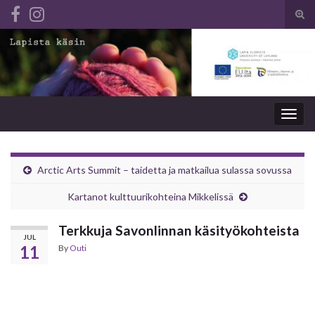
Tog
sear
Search for:
for
Togg
navig
Arctic Arts Summit – taidetta ja matkailua sulassa sovussa
Kartanot kulttuurikohteina Mikkelissä
Terkkuja Savonlinnan käsityökohteista
JUL
11
By
Outi