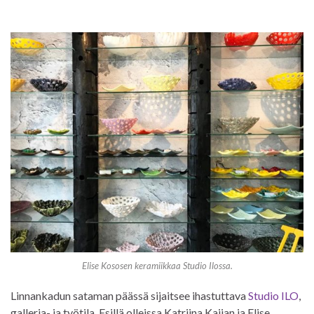
Elise Kososen keramiikkaa Studio Ilossa.
Linnankadun sataman päässä sijaitsee ihastuttava
Studio ILO
,
galleria- ja työtila. Esillä olleissa Katriina Kaijan ja Elise