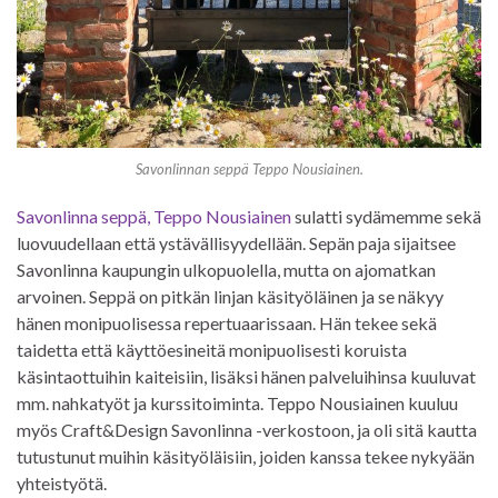
Savonlinnan seppä Teppo Nousiainen.
Savonlinna seppä, Teppo Nousiainen
sulatti sydämemme sekä
luovuudellaan että ystävällisyydellään. Sepän paja sijaitsee
Savonlinna kaupungin ulkopuolella, mutta on ajomatkan
arvoinen. Seppä on pitkän linjan käsityöläinen ja se näkyy
hänen monipuolisessa repertuaarissaan. Hän tekee sekä
taidetta että käyttöesineitä monipuolisesti koruista
käsintaottuihin kaiteisiin, lisäksi hänen palveluihinsa kuuluvat
mm. nahkatyöt ja kurssitoiminta. Teppo Nousiainen kuuluu
myös Craft&Design Savonlinna -verkostoon, ja oli sitä kautta
tutustunut muihin käsityöläisiin, joiden kanssa tekee nykyään
yhteistyötä.