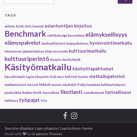
TAGS
asiantuntijan kirjoitus
airbnb
Arctic Arts Summit
Benchmark
elämyksellisyys
craft&design Savonlinna
elämyspalvelut
hyvinvointimatkailu
hankeyhteistyö
huippukokous
kulttuurimatkailu
Interwoven
jakamistalous
kirja-arvostelu
kulttuuriperintö
Kuopio
käsityökylä
Käsityömatkailu
käsityötapahtumat
matkailupalvelut
kässäfestarit
Lapin yliopisto
loch ness knit fest
luonto
matkamuistot
messut
Mikkeli
museo
näyttelyt
Pohjoismainen kulttuurirahasto
Skotlanti
tarinallisuus
puulusikka
Relate North
Savonlinna
somekanavat
työpajat
tutkimus
Viro
Sivuston ylläpitäjä: Lapin yliopisto / Lapista käsin -hanke
Made with
by
Graphene Themes
.