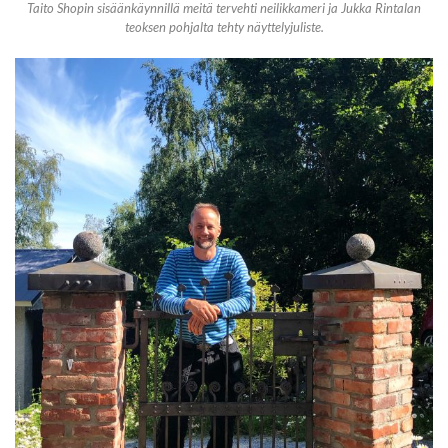
Taito Shopin sisäänkäynnillä meitä tervehti neilikkameri ja Jukka Rintalan
teoksen pohjalta tehty näyttelyjuliste.