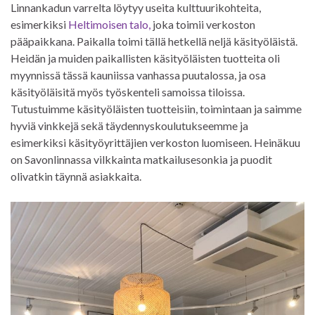
Linnankadun varrelta löytyy useita kulttuurikohteita,
esimerkiksi
Heltimoisen talo,
joka toimii verkoston
pääpaikkana. Paikalla toimi tällä hetkellä neljä käsityöläistä.
Heidän ja muiden paikallisten käsityöläisten tuotteita oli
myynnissä tässä kauniissa vanhassa puutalossa, ja osa
käsityöläisitä myös työskenteli samoissa tiloissa.
Tutustuimme käsityöläisten tuotteisiin, toimintaan ja saimme
hyviä vinkkejä sekä täydennyskoulutukseemme ja
esimerkiksi käsityöyrittäjien verkoston luomiseen. Heinäkuu
on Savonlinnassa vilkkainta matkailusesonkia ja puodit
olivatkin täynnä asiakkaita.