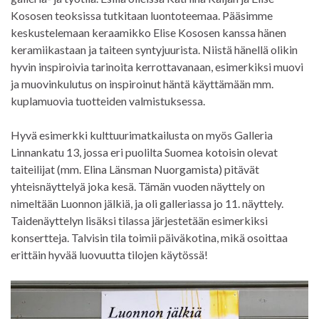
Kososen teoksissa tutkitaan luontoteemaa. Pääsimme
keskustelemaan keraamikko Elise Kososen kanssa hänen
keramiikastaan ja taiteen syntyjuurista. Niistä hänellä olikin
hyvin inspiroivia tarinoita kerrottavanaan, esimerkiksi muovi
ja muovinkulutus on inspiroinut häntä käyttämään mm.
kuplamuovia tuotteiden valmistuksessa.
Hyvä esimerkki kulttuurimatkailusta on myös Galleria
Linnankatu 13, jossa eri puolilta Suomea kotoisin olevat
taiteilijat (mm. Elina Länsman Nuorgamista) pitävät
yhteisnäyttelyä joka kesä. Tämän vuoden näyttely on
nimeltään Luonnon jälkiä, ja oli galleriassa jo 11. näyttely.
Taidenäyttelyn lisäksi tilassa järjestetään esimerkiksi
konsertteja. Talvisin tila toimii päiväkotina, mikä osoittaa
erittäin hyvää luovuutta tilojen käytössä!