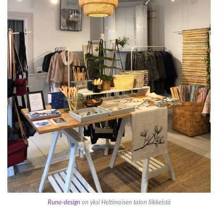
Runo-design
on yksi Heltimoisen talon liikkeistä