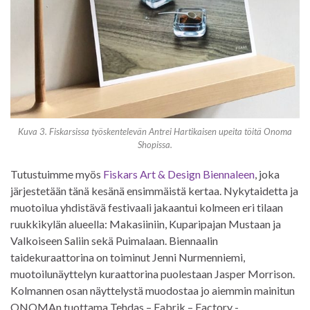
Kuva 3. Fiskarsissa työskentelevän Antrei Hartikaisen upeita töitä Onoma
Shopissa.
Tutustuimme myös
Fiskars Art & Design Biennaleen
, joka
järjestetään tänä kesänä ensimmäistä kertaa. Nykytaidetta ja
muotoilua yhdistävä festivaali jakaantui kolmeen eri tilaan
ruukkikylän alueella: Makasiiniin, Kuparipajan Mustaan ja
Valkoiseen Saliin sekä Puimalaan. Biennaalin
taidekuraattorina on toiminut Jenni Nurmenniemi,
muotoilunäyttelyn kuraattorina puolestaan Jasper Morrison.
Kolmannen osan näyttelystä muodostaa jo aiemmin mainitun
ONOMAn tuottama Tehdas – Fabrik – Factory -