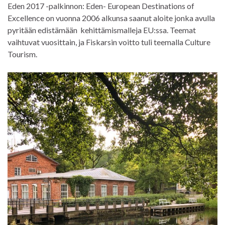
Eden 2017 -palkinnon: Eden- European Destinations of
Excellence on vuonna 2006 alkunsa saanut aloite jonka avulla
pyritään edistämään kehittämismalleja EU:ssa. Teemat
vaihtuvat vuosittain, ja Fiskarsin voitto tuli teemalla Culture
Tourism.