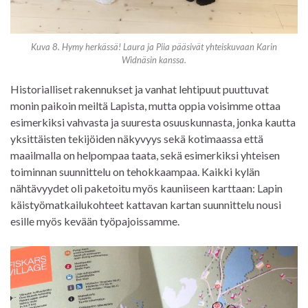
Kuva 8. Hymy herkässä! Laura ja Piia pääsivät yhteiskuvaan Karin
Widnäsin kanssa.
Historialliset rakennukset ja vanhat lehtipuut puuttuvat
monin paikoin meiltä Lapista, mutta oppia voisimme ottaa
esimerkiksi vahvasta ja suuresta osuuskunnasta, jonka kautta
yksittäisten tekijöiden näkyvyys sekä kotimaassa että
maailmalla on helpompaa taata, sekä esimerkiksi yhteisen
toiminnan suunnittelu on tehokkaampaa. Kaikki kylän
nähtävyydet oli paketoitu myös kauniiseen karttaan: Lapin
käistyömatkailukohteet kattavan kartan suunnittelu nousi
esille myös kevään työpajoissamme.