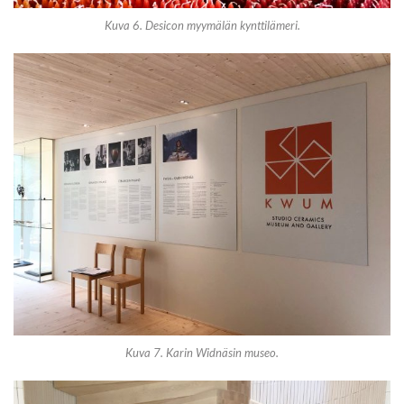
Kuva 6. Desicon myymälän kynttilämeri.
Kuva 7. Karin Widnäsin museo.