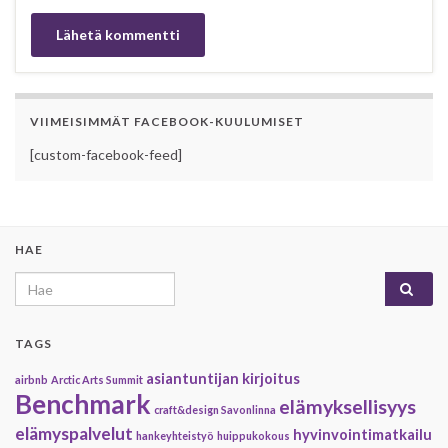
VIIMEISIMMÄT FACEBOOK-KUULUMISET
[custom-facebook-feed]
HAE
Search for:
TAGS
asiantuntijan kirjoitus
airbnb
Arctic Arts Summit
Benchmark
elämyksellisyys
craft&design Savonlinna
elämyspalvelut
hyvinvointimatkailu
hankeyhteistyö
huippukokous