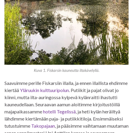
Kuva 1. Fiskarsin kauneutta iltakävelyllä.
Saavuimme perille Fiskarsiin illalla, ja ennen illallista ehdimme
kiertää
Yläruukin kulttuuripolun
. Putiikit ja pajat olivat jo
kiinni, mutta ilta-auringossa kylpevä kylänraitti ihastutti
kauneudellaan. Seuraavan aamun aloitimme kirjoitustöillä
majapaikassamme
hotelli Tegelissä
, ja heti kylän heräiltyä
lähdimme kiertämään paja- ja putiikkitiloja. Ensimmäiseksi
tutustuimme
Takopajaan
, ja pääsimme vaihtamaan muutaman
sanan seppämestari Upi Anttilan kanssa ja seuraamaan