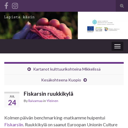
Tog
sear
Search for:
for
Togg
navig
Kartanot kulttuurikohteina Mikkelissä
Kesäkohteena Kuopio
Fiskarsin ruukkikylä
JUL
24
By
llaivamaa
in
Yleinen
Kolmen päivän benchmarking-matkamme huipentui
Fiskarsiin
. Ruukkikylä on saanut Euroopan Unionin Culture