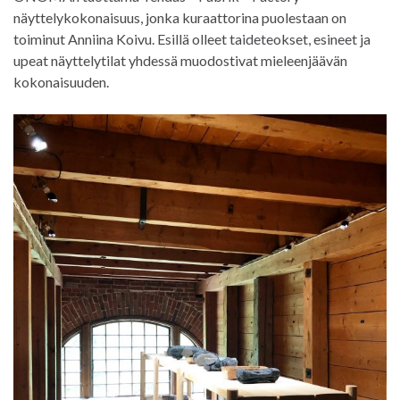
näyttelykokonaisuus, jonka kuraattorina puolestaan on
toiminut Anniina Koivu. Esillä olleet taideteokset, esineet ja
upeat näyttelytilat yhdessä muodostivat mieleenjäävän
kokonaisuuden.