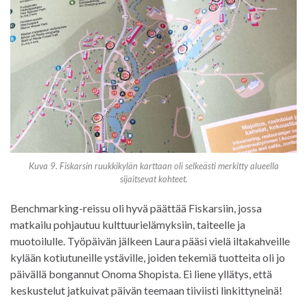
Kuva 9. Fiskarsin ruukkikylän karttaan oli selkeästi merkitty alueella
sijaitsevat kohteet.
Benchmarking-reissu oli hyvä päättää Fiskarsiin, jossa
matkailu pohjautuu kulttuurielämyksiin, taiteelle ja
muotoilulle. Työpäivän jälkeen Laura pääsi vielä iltakahveille
kylään kotiutuneille ystäville, joiden tekemiä tuotteita oli jo
päivällä bongannut Onoma Shopista. Ei liene yllätys, että
keskustelut jatkuivat päivän teemaan tiiviisti linkittyneinä!