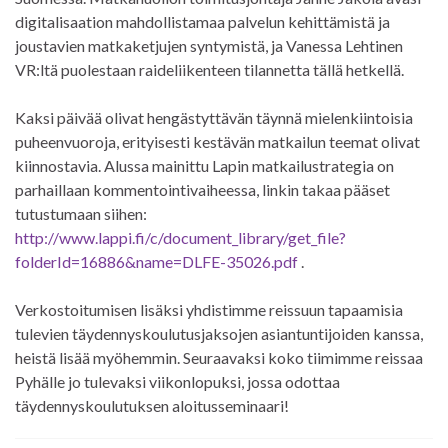
digitalisaation mahdollistamaa palvelun kehittämistä ja
joustavien matkaketjujen syntymistä, ja Vanessa Lehtinen
VR:ltä puolestaan raideliikenteen tilannetta tällä hetkellä.
Kaksi päivää olivat hengästyttävän täynnä mielenkiintoisia
puheenvuoroja, erityisesti kestävän matkailun teemat olivat
kiinnostavia. Alussa mainittu Lapin matkailustrategia on
parhaillaan kommentointivaiheessa, linkin takaa pääset
tutustumaan siihen:
http://www.lappi.fi/c/document_library/get_file?
folderId=16886&name=DLFE-35026.pdf
.
Verkostoitumisen lisäksi yhdistimme reissuun tapaamisia
tulevien täydennyskoulutusjaksojen asiantuntijoiden kanssa,
heistä lisää myöhemmin. Seuraavaksi koko tiimimme reissaa
Pyhälle jo tulevaksi viikonlopuksi, jossa odottaa
täydennyskoulutuksen aloitusseminaari!