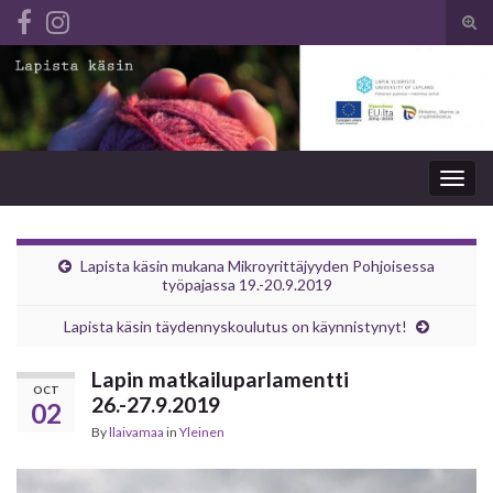
Tog
sear
Search for:
for
Togg
navig
Lapista käsin mukana Mikroyrittäjyyden Pohjoisessa
työpajassa 19.-20.9.2019
Lapista käsin täydennyskoulutus on käynnistynyt!
Lapin matkailuparlamentti
OCT
26.-27.9.2019
02
By
llaivamaa
in
Yleinen