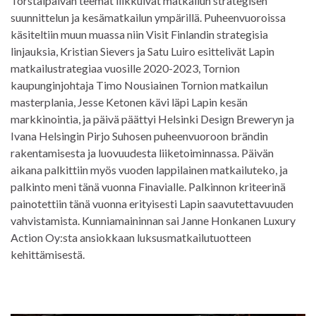
Torstaipäivän teemat liikkuivat matkailun strategisen
suunnittelun ja kesämatkailun ympärillä. Puheenvuoroissa
käsiteltiin muun muassa niin Visit Finlandin strategisia
linjauksia, Kristian Sievers ja Satu Luiro esittelivät Lapin
matkailustrategiaa vuosille 2020-2023, Tornion
kaupunginjohtaja Timo Nousiainen Tornion matkailun
masterplania, Jesse Ketonen kävi läpi Lapin kesän
markkinointia, ja päivä päättyi Helsinki Design Breweryn ja
Ivana Helsingin Pirjo Suhosen puheenvuoroon brändin
rakentamisesta ja luovuudesta liiketoiminnassa. Päivän
aikana palkittiin myös vuoden lappilainen matkailuteko, ja
palkinto meni tänä vuonna Finavialle. Palkinnon kriteerinä
painotettiin tänä vuonna erityisesti Lapin saavutettavuuden
vahvistamista. Kunniamaininnan sai Janne Honkanen Luxury
Action Oy:sta ansiokkaan luksusmatkailutuotteen
kehittämisestä.