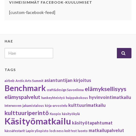
VIIMEISIMMÄT FACEBOOK-KUULUMISET
[custom-facebook-feed]
HAE
Search for:
TAGS
asiantuntijan kirjoitus
airbnb
Arctic Arts Summit
Benchmark
elämyksellisyys
craft&design Savonlinna
elämyspalvelut
hyvinvointimatkailu
hankeyhteistyö
huippukokous
kulttuurimatkailu
Interwoven
jakamistalous
kirja-arvostelu
kulttuuriperintö
Kuopio
käsityökylä
Käsityömatkailu
käsityötapahtumat
matkailupalvelut
kässäfestarit
Lapin yliopisto
loch ness knit fest
luonto