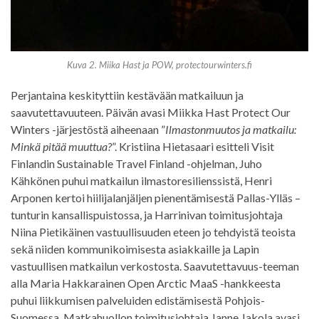
Kuva 2. Miika Hast ja POW, protectourwinters.fi
Perjantaina keskityttiin kestävään matkailuun ja
saavutettavuuteen. Päivän avasi Miikka Hast Protect Our
Winters -järjestöstä aiheenaan ”
Ilmastonmuutos ja matkailu:
Minkä pitää muuttua?
”. Kristiina Hietasaari esitteli Visit
Finlandin Sustainable Travel Finland -ohjelman, Juho
Kähkönen puhui matkailun ilmastoresilienssistä, Henri
Arponen kertoi hiilijalanjäljen pienentämisestä Pallas-Ylläs –
tunturin kansallispuistossa, ja Harrinivan toimitusjohtaja
Niina Pietikäinen vastuullisuuden eteen jo tehdyistä teoista
sekä niiden kommunikoimisesta asiakkaille ja Lapin
vastuullisen matkailun verkostosta. Saavutettavuus-teeman
alla Maria Hakkarainen Open Arctic MaaS -hankkeesta
puhui liikkumisen palveluiden edistämisestä Pohjois-
Suomessa. Matkahuollon toimitusjohtaja Janne Jakola avasi