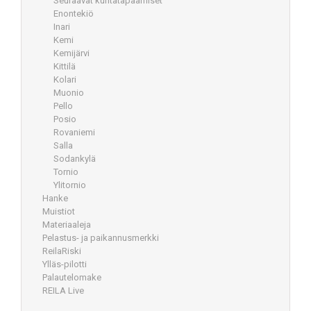
Seuraavat kuntatapaamiset
Enontekiö
Inari
Kemi
Kemijärvi
Kittilä
Kolari
Muonio
Pello
Posio
Rovaniemi
Salla
Sodankylä
Tornio
Ylitornio
Hanke
Muistiot
Materiaaleja
Pelastus- ja paikannusmerkki
ReilaRiski
Ylläs-pilotti
Palautelomake
REILA Live