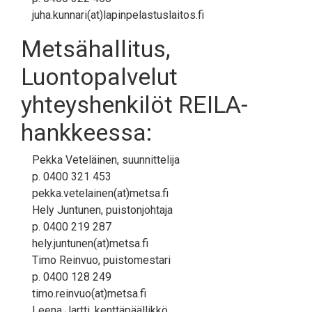
juha.kunnari(at)lapinpelastuslaitos.fi
Metsähallitus,
Luontopalvelut
yhteyshenkilöt REILA-
hankkeessa:
Pekka Veteläinen, suunnittelija
p. 0400 321 453
pekka.vetelainen(at)metsa.fi
Hely Juntunen, puistonjohtaja
p. 0400 219 287
hely.juntunen(at)metsa.fi
Timo Reinvuo, puistomestari
p. 0400 128 249
timo.reinvuo(at)metsa.fi
Leena Jartti, kenttäpäällikkö