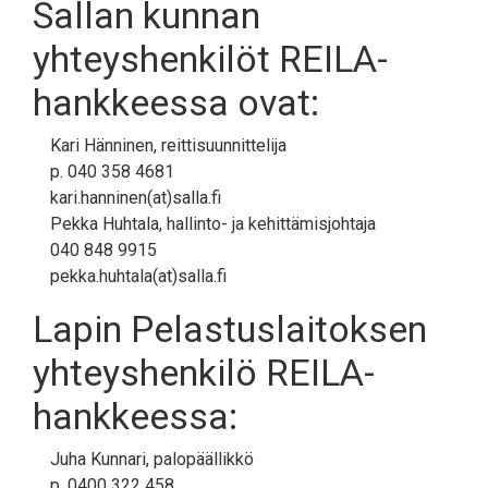
Sallan kunnan
yhteyshenkilöt REILA-
hankkeessa ovat:
Kari Hänninen, reittisuunnittelija
p. 040 358 4681
kari.hanninen(at)salla.fi
Pekka Huhtala, hallinto- ja kehittämisjohtaja
040 848 9915
pekka.huhtala(at)salla.fi
Lapin Pelastuslaitoksen
yhteyshenkilö REILA-
hankkeessa:
Juha Kunnari, palopäällikkö
p. 0400 322 458