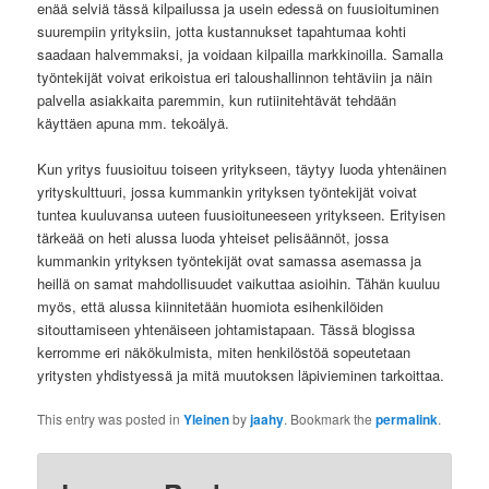
enää selviä tässä kilpailussa ja usein edessä on fuusioituminen
suurempiin yrityksiin, jotta kustannukset tapahtumaa kohti
saadaan halvemmaksi, ja voidaan kilpailla markkinoilla. Samalla
työntekijät voivat erikoistua eri taloushallinnon tehtäviin ja näin
palvella asiakkaita paremmin, kun rutiinitehtävät tehdään
käyttäen apuna mm. tekoälyä.
Kun yritys fuusioituu toiseen yritykseen, täytyy luoda yhtenäinen
yrityskulttuuri, jossa kummankin yrityksen työntekijät voivat
tuntea kuuluvansa uuteen fuusioituneeseen yritykseen. Erityisen
tärkeää on heti alussa luoda yhteiset pelisäännöt, jossa
kummankin yrityksen työntekijät ovat samassa asemassa ja
heillä on samat mahdollisuudet vaikuttaa asioihin. Tähän kuuluu
myös, että alussa kiinnitetään huomiota esihenkilöiden
sitouttamiseen yhtenäiseen johtamistapaan. Tässä blogissa
kerromme eri näkökulmista, miten henkilöstöä sopeutetaan
yritysten yhdistyessä ja mitä muutoksen läpivieminen tarkoittaa.
This entry was posted in
Yleinen
by
jaahy
. Bookmark the
permalink
.