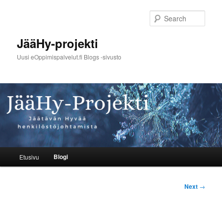
Skip
to
Sear
primary
content
JääHy-projekti
Uusi eOppimispalvelut.fi Blogs -sivusto
Main
Blogi
Etusivu
menu
Post
Next
→
navigation