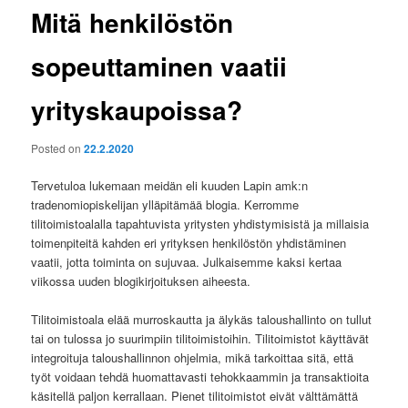
Mitä henkilöstön
sopeuttaminen vaatii
yrityskaupoissa?
Posted on
22.2.2020
Tervetuloa lukemaan meidän eli kuuden Lapin amk:n
tradenomiopiskelijan ylläpitämää blogia. Kerromme
tilitoimistoalalla tapahtuvista yritysten yhdistymisistä ja millaisia
toimenpiteitä kahden eri yrityksen henkilöstön yhdistäminen
vaatii, jotta toiminta on sujuvaa. Julkaisemme kaksi kertaa
viikossa uuden blogikirjoituksen aiheesta.
Tilitoimistoala elää murroskautta ja älykäs taloushallinto on tullut
tai on tulossa jo suurimpiin tilitoimistoihin. Tilitoimistot käyttävät
integroituja taloushallinnon ohjelmia, mikä tarkoittaa sitä, että
työt voidaan tehdä huomattavasti tehokkaammin ja transaktioita
käsitellä paljon kerrallaan. Pienet tilitoimistot eivät välttämättä