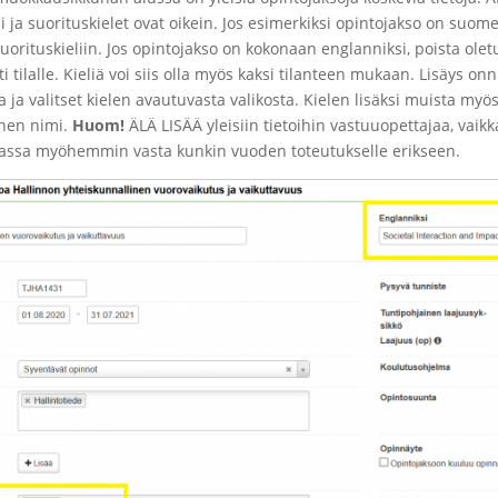
i ja suorituskielet ovat oikein. Jos esimerkiksi opintojakso on suome
suorituskieliin. Jos opintojakso on kokonaan englanniksi, poista ole
ti tilalle. Kieliä voi siis olla myös kaksi tilanteen mukaan. Lisäys 
a ja valitset kielen avautuvasta valikosta. Kielen lisäksi muista myös
inen nimi.
Huom!
ÄLÄ LISÄÄ yleisiin tietoihin vastuuopettajaa, vaik
liassa myöhemmin vasta kunkin vuoden toteutukselle erikseen.