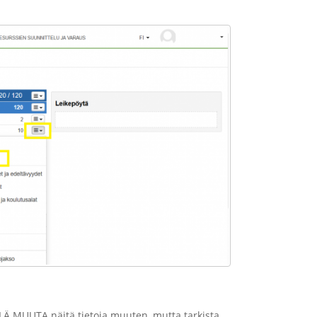
LÄ MUUTA näitä tietoja muuten, mutta tarkista,