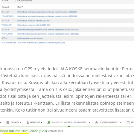
kunassa on OPS:n yleistiedot. ÄLÄ KOSKE seuraaviin kohtiin: Perust
 täytetään kansliassa. (Jos näissä tiedoissa on mielestäsi virhe, ota
 Kuvaus-osio. Kuvaus-otsikon alla kerrotaan lyhyesti ja yleisesti tut
ja työllistymisestä. Tämä on siis osio, joka ennen on ollut painetu
t sisällöstä ja sen jaottelusta, esim. opintojen rakenteesta tai eril
ältö ja toteutus -kenttään. Erillistä rakennelistaa opintopisteineen 
nkin. Koko tutkinnon (tai sivuaineen) osaamistavoitteet lisätään 