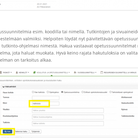
tussuunnitelmia esim. koodilla tai nimellä. Tutkintojen ja sivuain
rjestelmään valmiiksi. Helpoiten löydät nyt päivitettävän opetussuu
i tutkinto-ohjelmasi nimestä. Hakua vastaavat opetussuunnitelmat näk
lma, jota haluat muokata. Hyvä keino rajata hakutuloksia on valita 
elman on tarkoitus alkaa.