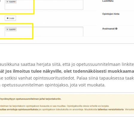
usikkuna saattaa herjata siitä, että jo opetussuunnitelmaan linkite
eää! Jos ilmoitus tulee näkyville, olet todennäköisesti muokkaam
ä se sotkisi vanhat opintosuoritustiedot. Palaa siinä tapauksessa t
n opetussuunnitelman opintojakso, jota voit muokata.