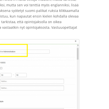
ksi, mutta sen voi tenttiä myös englanniksi, lisää
tuksena syötetyt suomi-palikat ruksia klikkaamalla
onnistuu, kun napautat ensin kielen kohdalla olevaa
 tarkistaa, että opintojaksolla on oikea
ka vastaatkin nyt opintojaksosta. Vastuuopettajat