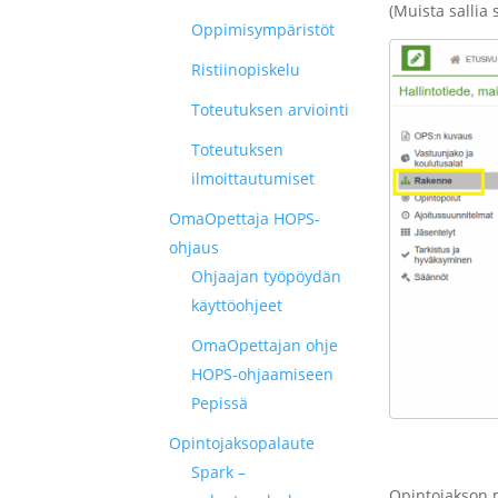
(Muista sallia
Oppimisympäristöt
Ristiinopiskelu
Toteutuksen arviointi
Toteutuksen
ilmoittautumiset
OmaOpettaja HOPS-
ohjaus
Ohjaajan työpöydän
käyttöohjeet
OmaOpettajan ohje
HOPS-ohjaamiseen
Pepissä
Opintojaksopalaute
Spark –
Opintojakson m