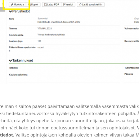
elman sisältöä pääset päivittämään valitsemalla vasemmasta vali
iksi tiedekuntaneuvostossa hyväksytyn tutkintorakenteen pohjalta. Ä
rheitä, ota yhteys opetustarjonnan suunnittelijaan, joka osaa korja
olloin näet koko tutkinnon opetussuunnitelman ja sen opintojaksot.
tiedot.
Valitse opintojakson kohdalla olevien kolmen viivan takaa 