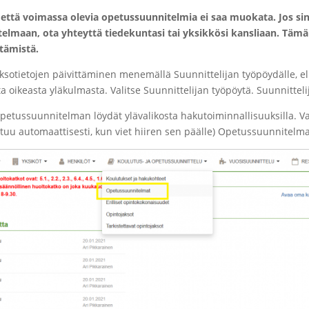
ttä voimassa olevia opetussuunnitelmia ei saa muokata. Jos sin
elmaan, ota yhteyttä tiedekuntasi tai yksikkösi kansliaan. Täm
ttämistä.
aksotietojen päivittäminen menemällä Suunnittelijan työpöydälle, ell
a oikeasta yläkulmasta. Valitse Suunnittelijan työpöytä. Suunnittel
opetussuunnitelman löydät ylävalikosta hakutoiminnallisuuksilla. Va
utuu automaattisesti, kun viet hiiren sen päälle) Opetussuunnitelma