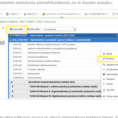
 selaimen asetuksista ponnahdusikkunat, jos ei muuten avaudu.)
uokkausikkunan alussa on yleisiä opintojaksoja koskevia tietoja. Ä