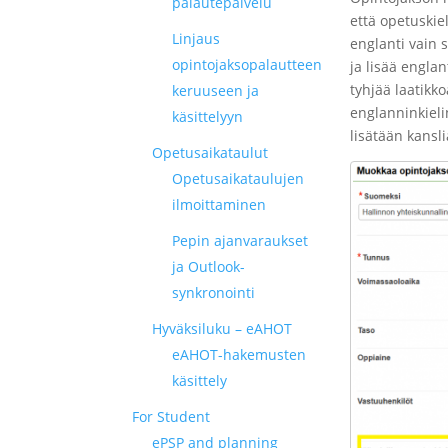
palautepalvelu
että opetuskiel
Linjaus
englanti vain 
opintojaksopalautteen
ja lisää englan
tyhjää laatikko
keruuseen ja
englanninkiel
käsittelyyn
lisätään kans
Opetusaikataulut
Opetusaikataulujen
ilmoittaminen
Pepin ajanvaraukset
ja Outlook-
synkronointi
Hyväksiluku – eAHOT
eAHOT-hakemusten
käsittely
For Student
ePSP and planning