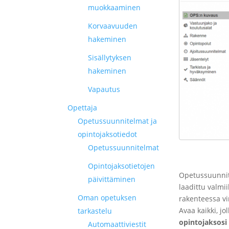
muokkaaminen
Korvaavuuden
hakeminen
Sisällytyksen
hakeminen
Vapautus
Opettaja
Opetussuunnitelmat ja
opintojaksotiedot
Opetussuunnitelmat
Opintojaksotietojen
Opetussuunnit
päivittäminen
laadittu valmi
Oman opetuksen
rakenteessa vi
Avaa kaikki, j
tarkastelu
opintojaksosi 
Automaattiviestit