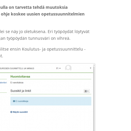
ulla on tarvetta tehdä muutoksia
ä ohje koskee uusien opetussuunnitelmien
ei se näy jo oletuksena. Eri työpöydät löytyvät
ijan työpöydän tunnusväri on vihreä.
litse ensin Koulutus- ja opetussuunnittelu -
t.