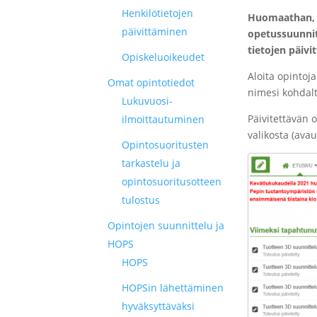
Henkilötietojen
Huomaathan, e
päivittäminen
opetussuunnit
tietojen päivi
Opiskeluoikeudet
Aloita opintoj
Omat opintotiedot
nimesi kohdalt
Lukuvuosi-
Päivitettävän 
ilmoittautuminen
valikosta (ava
Opintosuoritusten
tarkastelu ja
opintosuoritusotteen
tulostus
Opintojen suunnittelu ja
HOPS
HOPS
HOPSin lähettäminen
hyväksyttäväksi