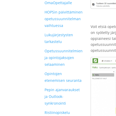
OmaOpettajalle
HOPSin päivittäminen
opetussuunnitelman
vaihtuessa
Voit etsiä ope
on syötetty jä
Lukujärjestysten
oppiaineesi ta
tarkastelu
opetussuunnite
opetussuunnit
Opetussuunnitelmien
ja opintojaksojen
selaaminen
Opintojen
etenemisen seuranta
Pepin ajanvaraukset
ja Outlook-
synkronointi
Ristiinopiskelu