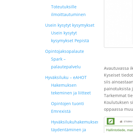
Toteutuksille
ilmoittautuminen
Usein kysytyt kysymykset
Usein kysytyt
kysymykset Pepistä
Opintojaksopalaute
Spark –
palautepalvelu
Avautuvassa ik
Kyseiset tiedot
Hyväksiluku – eAHOT
siis ainoastaan
Hakemuksen
painotuksista 
tekeminen ja liitteet
Tarkemmat tiedo
Koulutuksen sis
Opintojen tuonti
oppaassa muute
Emrexistä
Hyväksilukuhakemuksen
täydentäminen ja