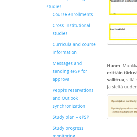
studies
Course enrollments
Cross-institutional
studies
Curricula and course
information
Messages and
Huom
. Muokka
sending ePSP for
erittäin tärk
approval
sallittua
, sill
ja sieltä uude
Peppi’s reservations
and Outlook
synchronization
Study plan – ePSP
Study progress
monitoring