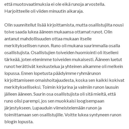
että muotovaatimuksia ei ole eikä runoja arvostella.
Harjoitteelle oli viiden minuutin aikaraja.
Olin suunnitellut lisää kirjoittamista, mutta osallistujilta nousi
toive saada lukea ääneen mukaansa ottamat runot. Olin
antanut mahdollisuuden ottaa mukaan itselle
merkityksellisen runon. Runo oli mukana suurimmalla osalla
osallistujista. Osallistujien toiveiden huomiointi oli itselleni
tärkeää, joten etenimme toiveiden mukaisesti. Ääneen luetut
runot herättivät keskustelua ja yhteinen aikamme oli melkein
lopussa. Ennen lopetusta päädyimme ryhmärunon
kirjoittamiseen omaishoitajuudesta, koska sen kaikki kokivat
merkitykselliseksi. Toimin kirjurina ja valmiin runon lausuin
jälleen ääneen. Suurin osa osallistujista oli sitä mieltä, että
runo olisi parempi, jos sen muokkaisi loogisempaan
järjestykseen. Lupauduin viimeistelemään runon ja
toimittamaan sen osallistujille. Voitte lukea syntyneen runon
blogin lopusta.