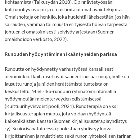
kohtaamista (Taikusydän 2018). Opinnäytetyössäni
kulttuurihyvinvointi ja omaishoitajat ovat avaintekijöitä.
Omaishoitaja on henkilö, joka huolehtii läheisestään, jos hän
sairauden, vamman tai muusta erityisestä hoivan tarpeesta
johtuen ei omatoimisesti selviydy arjestaan (Suomen
omaishoidon verkosto, 2022).
Runouden hyödyntäminen ikääntyneiden parissa
Runoutta on hyödynnetty vanhustyössä kansallisesti
aiemminkin. Ikäihmiset ovat saaneet lausua runoja, heille on
lausuttu runoja ja niiden herättämistä tunteista on
keskusteltu. Mieli-Ikä-runopiiri ryhmätoimintamallia
hyödynnetään mielenterveyden edistämisessä
(Kulttuurihyvinvointipooli, 2021). Runoterapia on yksi
kirjallisuusterapian muoto, jota voidaan hyödyntää
kaikenikäisten kanssa (Suomen kirjallisuusterapiayhdistys
ry). Seniorisanataiteessa puolestaan yhdistyy luova
kirjoittaminen ja muistitieto sekä runon, yhteisöllisen tarinan