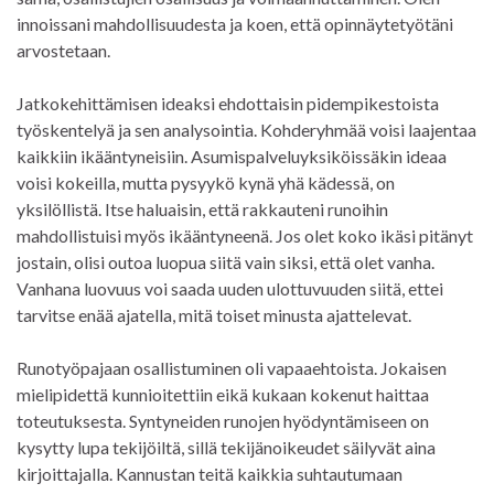
innoissani mahdollisuudesta ja koen, että opinnäytetyötäni
arvostetaan.
Jatkokehittämisen ideaksi ehdottaisin pidempikestoista
työskentelyä ja sen analysointia. Kohderyhmää voisi laajentaa
kaikkiin ikääntyneisiin. Asumispalveluyksiköissäkin ideaa
voisi kokeilla, mutta pysyykö kynä yhä kädessä, on
yksilöllistä. Itse haluaisin, että rakkauteni runoihin
mahdollistuisi myös ikääntyneenä. Jos olet koko ikäsi pitänyt
jostain, olisi outoa luopua siitä vain siksi, että olet vanha.
Vanhana luovuus voi saada uuden ulottuvuuden siitä, ettei
tarvitse enää ajatella, mitä toiset minusta ajattelevat.
Runotyöpajaan osallistuminen oli vapaaehtoista. Jokaisen
mielipidettä kunnioitettiin eikä kukaan kokenut haittaa
toteutuksesta. Syntyneiden runojen hyödyntämiseen on
kysytty lupa tekijöiltä, sillä tekijänoikeudet säilyvät aina
kirjoittajalla. Kannustan teitä kaikkia suhtautumaan