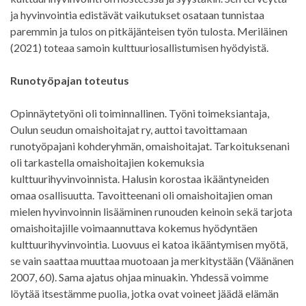
ja hyvinvointia edistävät vaikutukset osataan tunnistaa
paremmin ja tulos on pitkäjänteisen työn tulosta. Meriläinen
(2021) toteaa samoin kulttuuriosallistumisen hyödyistä.
Runotyöpajan toteutus
Opinnäytetyöni oli toiminnallinen. Työni toimeksiantaja,
Oulun seudun omaishoitajat ry, auttoi tavoittamaan
runotyöpajani kohderyhmän, omaishoitajat. Tarkoituksenani
oli tarkastella omaishoitajien kokemuksia
kulttuurihyvinvoinnista. Halusin korostaa ikääntyneiden
omaa osallisuutta. Tavoitteenani oli omaishoitajien oman
mielen hyvinvoinnin lisääminen runouden keinoin sekä tarjota
omaishoitajille voimaannuttava kokemus hyödyntäen
kulttuurihyvinvointia. Luovuus ei katoa ikääntymisen myötä,
se vain saattaa muuttaa muotoaan ja merkitystään (Väänänen
2007, 60). Sama ajatus ohjaa minuakin. Yhdessä voimme
löytää itsestämme puolia, jotka ovat voineet jäädä elämän