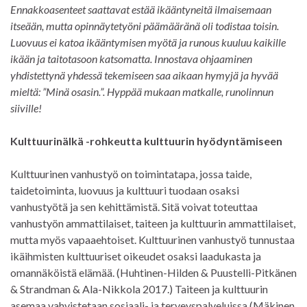
Ennakkoasenteet saattavat estää ikääntyneitä ilmaisemaan
itseään, mutta opinnäytetyöni päämääränä oli todistaa toisin.
Luovuus ei katoa ikääntymisen myötä ja runous kuuluu kaikille
ikään ja taitotasoon katsomatta. Innostava ohjaaminen
yhdistettynä yhdessä tekemiseen saa aikaan hymyjä ja hyvää
mieltä: ”Minä osasin.”. Hyppää mukaan matkalle, runolinnun
siiville!
Kulttuurinälkä -rohkeutta kulttuurin hyödyntämiseen
Kulttuurinen vanhustyö on toimintatapa, jossa taide,
taidetoiminta, luovuus ja kulttuuri tuodaan osaksi
vanhustyötä ja sen kehittämistä. Sitä voivat toteuttaa
vanhustyön ammattilaiset, taiteen ja kulttuurin ammattilaiset,
mutta myös vapaaehtoiset. Kulttuurinen vanhustyö tunnustaa
ikäihmisten kulttuuriset oikeudet osaksi laadukasta ja
omannäköistä elämää. (Huhtinen-Hilden & Puustelli-Pitkänen
& Strandman & Ala-Nikkola 2017.) Taiteen ja kulttuurin
asemaa vahvistetaan sosiaali- ja terveyspalveluissa (Mäkinen