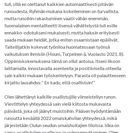
tuli, sillä en olettanut kaikkien automaattisesti pitävän
runoudesta. Ryhmän mukana kokeileminen on turvallista,
mutta runoihin rakastuminen vaatii vähän enemmän.
Suomalainen mentaliteetti itsensä vähättelystä tuli esille
ennakko-odotukseni mukaisesti, mutta halusin erityisesti
saada mukaan heidät, jotka eniten osaamistaan epäilivät.
Taiteilijatkin kokevat työniloa huomatessaan työnsä
vaikutuksen ihmisiin (Houni, Turpeinen & Vuolasto 2021, 8).
Oppimiskokemuksena tämä on ollut antoisa. Itseni likoon
laittamalla, innostavalla asenteella ja positiivisella otteella
sain kaikki mukaan työskentelyyn. Parasta oli palautteeseen
kirjattu lausahdus:” En kadu, että osallistuin!”
Olen lähettänyt kaikille osallistujille viimeistellyn runon.
Viestittelyn yhteydessä sain vielä kiitosta mukavasta
päivästä, joka oli jäänyt muistoihin. Pääsen hyödyntämään
runoutta keväällä 2022 omaiskahvilan yhteydessä, mikä
järjestetään Oulun seudun omaishoitajien tiloissa. Idea on
sama, osallistujien osallisuus ja voimaannuttaminen. Olen