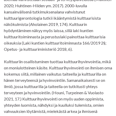
2020; Huhtinen-Hilden ym. 2017). 2000-luvulla
kansainvälisenä tutkimuksenalana vahvistunut
kulttuurigerontologia tutkii ikääntymistä kulttuurisista
näkökulmista (Aholainen 2019, 174). Kulttuurin
hyödyntäminen näkyy myös laissa, sillä laki kuntien
kulttuuritoiminnasta ja perustuslaki painottaa kulttuurisia
oikeuksia (Laki kuntien kulttuuritoiminnasta 166/2019 2§;
Opetus- ja kulttuuriministeriö 2018, 6).
Kulttuuriin osallistuminen tuottaa kulttuurihyvinvointia, mikä
on moniulotteinen käsite. Kulttuurihyvinvointi on ihmisen oma
kokemus siitä, millainen vaikutus taiteella ja kulttuurilla on
hänen terveyteensä ja hyvinvointiin. Samanaikaisesti se on
ilmiö, jossa kulttuurilla ja taiteella on tutkitusti yhteys
terveyteen ja hyvinvointiin. (Houni, Turpeinen & Vuolasto
2021, 17.) Kulttuurihyvinvointi on myös uuden oppimista,
yhteyden luomista, nähdyksi ja kuulluksi tulemista, omien
vahvuuksien löytämistä, mielekästä arkea ja ihmisenä