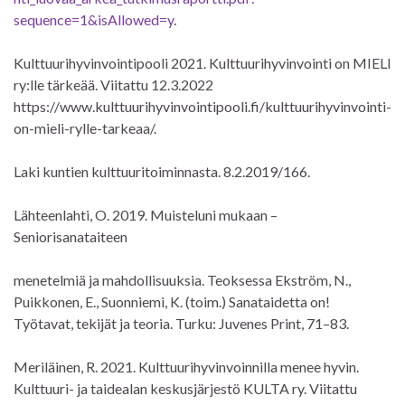
sequence=1&isAllowed=y
.
Kulttuurihyvinvointipooli 2021. Kulttuurihyvinvointi on MIELI
ry:lle tärkeää. Viitattu 12.3.2022
https://www.kulttuurihyvinvointipooli.fi/kulttuurihyvinvointi-
on-mieli-rylle-tarkeaa/.
Laki kuntien kulttuuritoiminnasta. 8.2.2019/166.
Lähteenlahti, O. 2019. Muisteluni mukaan –
Seniorisanataiteen
menetelmiä ja mahdollisuuksia. Teoksessa Ekström, N.,
Puikkonen, E., Suonniemi, K. (toim.) Sanataidetta on!
Työtavat, tekijät ja teoria. Turku: Juvenes Print, 71–83.
Meriläinen, R. 2021. Kulttuurihyvinvoinnilla menee hyvin.
Kulttuuri- ja taidealan keskusjärjestö KULTA ry. Viitattu