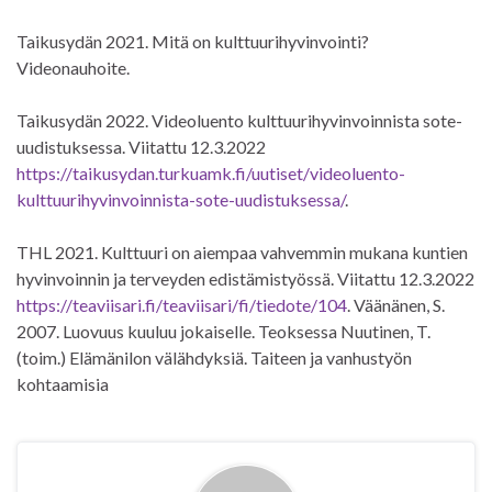
Taikusydän 2021. Mitä on kulttuurihyvinvointi?
Videonauhoite.
Taikusydän 2022. Videoluento kulttuurihyvinvoinnista sote-
uudistuksessa. Viitattu 12.3.2022
https://taikusydan.turkuamk.fi/uutiset/videoluento-
kulttuurihyvinvoinnista-sote-uudistuksessa/
.
THL 2021. Kulttuuri on aiempaa vahvemmin mukana kuntien
hyvinvoinnin ja terveyden edistämistyössä. Viitattu 12.3.2022
https://teaviisari.fi/teaviisari/fi/tiedote/104
.
Väänänen, S.
2007. Luovuus kuuluu jokaiselle. Teoksessa Nuutinen, T.
(toim.) Elämänilon välähdyksiä. Taiteen ja vanhustyön
kohtaamisia