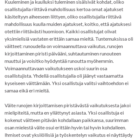
Kuuleminen ja kuulluksi tuleminen sisälsivät kohdat, oliko
osallistujalla riittävä mahdollisuus kertoa omat ajatukset
käsiteltyyn aiheeseen liittyen, oliko osallistujalla riittävä
mahdollisuus kuulla muiden ajatukset, koitko, että ajatuksesi
otettiin riittävästi huomioon. Kaikki osallistujat olivat
yksimielisiä vastaten erittäin samaa mieltä. Tuntemuksissa oli
väitteet: runoudella on voimaannuttava vaikutus, runojen
kirjoittaminen piristi päivääni, suhtautuminen runouteen
muuttui ja voisitko hyödyntää runoutta myöhemmin.
Voimaannuttavaan vaikutukseen uskoi suurin osa
osallistujista. Yhdellä osallistujalla oli jäänyt vastaamatta
kyseiseen väittämään. Yksi osallistuja valitsi vaihtoehdon ei
samaa eikä eri mieltä.
Väite runojen kirjoittamisen piristävästä vaikutuksesta jakoi
mielipiteitä, mutta en yllättynyt asiasta. Yksi osallistuja ei
kokenut väitteen pitävän kohdallaan paikkansa, suurimman
osan mielestä väite osui erittäin hyvin tai hyvin kohdalleen.
Ihmiset ovat yksilöllisiä ja työskentelyn vaikutus ei näyttäydy