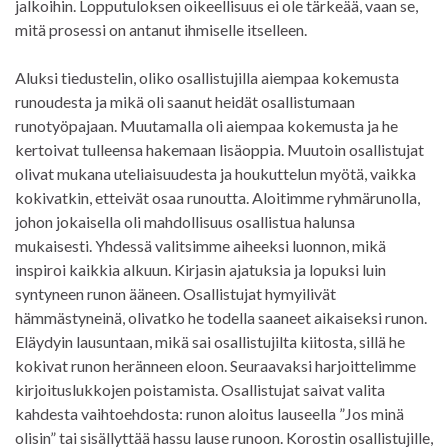
jalkoihin. Lopputuloksen oikeellisuus ei ole tärkeää, vaan se,
mitä prosessi on antanut ihmiselle itselleen.
Aluksi tiedustelin, oliko osallistujilla aiempaa kokemusta
runoudesta ja mikä oli saanut heidät osallistumaan
runotyöpajaan. Muutamalla oli aiempaa kokemusta ja he
kertoivat tulleensa hakemaan lisäoppia. Muutoin osallistujat
olivat mukana uteliaisuudesta ja houkuttelun myötä, vaikka
kokivatkin, etteivät osaa runoutta. Aloitimme ryhmärunolla,
johon jokaisella oli mahdollisuus osallistua halunsa
mukaisesti. Yhdessä valitsimme aiheeksi luonnon, mikä
inspiroi kaikkia alkuun. Kirjasin ajatuksia ja lopuksi luin
syntyneen runon ääneen. Osallistujat hymyilivät
hämmästyneinä, olivatko he todella saaneet aikaiseksi runon.
Eläydyin lausuntaan, mikä sai osallistujilta kiitosta, sillä he
kokivat runon heränneen eloon. Seuraavaksi harjoittelimme
kirjoituslukkojen poistamista. Osallistujat saivat valita
kahdesta vaihtoehdosta: runon aloitus lauseella ”Jos minä
olisin” tai sisällyttää hassu lause runoon. Korostin osallistujille,