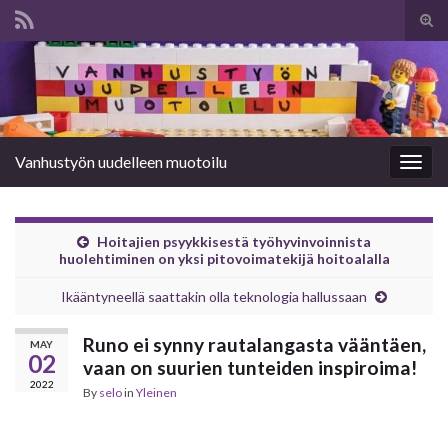
Tog
sear
Search for:
for
Vanhustyön uudelleen muotoilu
Togg
navig
Hoitajien psyykkisestä työhyvinvoinnista
huolehtiminen on yksi pitovoimatekijä hoitoalalla
Ikääntyneellä saattakin olla teknologia hallussaan
Runo ei synny rautalangasta vääntäen,
MAY
02
vaan on suurien tunteiden inspiroima!
2022
By
selo
in
Yleinen