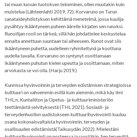
tai muun luovan tuotoksen tekeminen, ollen muutakin kuin
muistelua (Lähteenlahti 2019, 72). Korvaruno on Turun
sanataideyhdistyksen kehittämä menetelmä, jossa kuulija
pysähtyy ikääntyneen puheen äärelle kirjaten sen runoksi.
Runoilijan rooli on tärkeä, sillä hän johdattelee keskustelua
ennalta annettuun suuntaan tai aiheeseen. Runot ovat siis
ikääntyneen puhetta, uudelleen ryhmiteltynä ja koottuna
uudella tavalla. Korvaruno on syntynyt osoittamaan
ikääntyneen puhutun kielen upeutta ja osoittamaan, miten
arvokasta se voi olla. (Harju 2019.)
Kunnissa hyvinvoinnin ja terveyden edistämisen strategioissa
kulttuuri on vahvemmin esillä kuin aiemmin, mikä käy ilmi
THL:n, Kuntaliiton ja Opetus- ja kulttuuriministeriön
teettämästä selvityksestä (THL 2021). Sosiaali- ja
terveydenhuollon uudistukseen kulttuurihyvinvointi kuuluu
osana kokonaisvaltaista hyvinvoinnin, terveyden ja
osallisuuden edistämistä(Taikusydän 2022). Mielestäni
kulttuurihyvinvointi on nosteessa ja syystäkin. Sen terveyttä