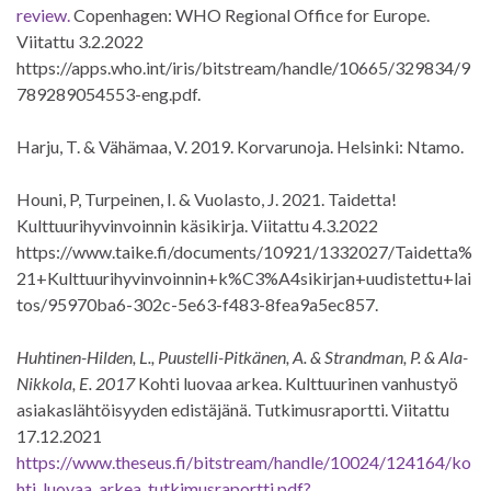
review.
Copenhagen: WHO Regional Office for Europe.
Viitattu 3.2.2022
https://apps.who.int/iris/bitstream/handle/10665/329834/9
789289054553-eng.pdf.
Harju, T. & Vähämaa, V. 2019. Korvarunoja. Helsinki: Ntamo.
Houni, P, Turpeinen, I. & Vuolasto, J. 2021. Taidetta!
Kulttuurihyvinvoinnin käsikirja. Viitattu 4.3.2022
https://www.taike.fi/documents/10921/1332027/Taidetta%
21+Kulttuurihyvinvoinnin+k%C3%A4sikirjan+uudistettu+lai
tos/95970ba6-302c-5e63-f483-8fea9a5ec857.
Huhtinen-Hilden, L., Puustelli-Pitkänen, A. & Strandman, P. & Ala-
Nikkola, E. 2017
Kohti luovaa arkea. Kulttuurinen vanhustyö
asiakaslähtöisyyden edistäjänä. Tutkimusraportti. Viitattu
17.12.2021
https://www.theseus.fi/bitstream/handle/10024/124164/ko
hti_luovaa_arkea_tutkimusraportti.pdf?