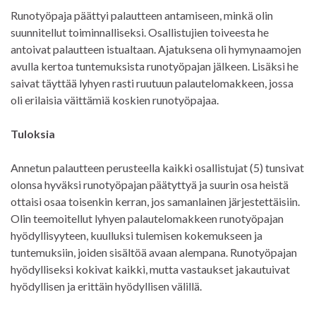
Runotyöpaja päättyi palautteen antamiseen, minkä olin
suunnitellut toiminnalliseksi. Osallistujien toiveesta he
antoivat palautteen istualtaan. Ajatuksena oli hymynaamojen
avulla kertoa tuntemuksista runotyöpajan jälkeen. Lisäksi he
saivat täyttää lyhyen rasti ruutuun palautelomakkeen, jossa
oli erilaisia väittämiä koskien runotyöpajaa.
Tuloksia
Annetun palautteen perusteella kaikki osallistujat (5) tunsivat
olonsa hyväksi runotyöpajan päätyttyä ja suurin osa heistä
ottaisi osaa toisenkin kerran, jos samanlainen järjestettäisiin.
Olin teemoitellut lyhyen palautelomakkeen runotyöpajan
hyödyllisyyteen, kuulluksi tulemisen kokemukseen ja
tuntemuksiin, joiden sisältöä avaan alempana. Runotyöpajan
hyödylliseksi kokivat kaikki, mutta vastaukset jakautuivat
hyödyllisen ja erittäin hyödyllisen välillä.