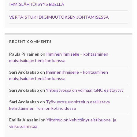
IHMISLÄHTÖISYYS EDELLÄ
VERTAISTUKI DIGIMUUTOKSEN JOHTAMISESSA
RECENT COMMENTS
Paula Piirainen
on
Ihminen ihmiselle – kohtaaminen
muistisairaan henkilön kanssa
Sari Arolaakso
on
Ihminen ihmiselle – kohtaaminen
muistisairaan henkilön kanssa
Sari Arolaakso
on
Yhteistyössä on voimaa! GNC esittäytyy
Sari Arolaakso
on
Työvuorosuunnittelun osallistava
kehittäminen Tornion kotihoidossa
Emilia Alasalmi
on
Ylitornio on kehittänyt aistihuone- ja
viriketoimintaa