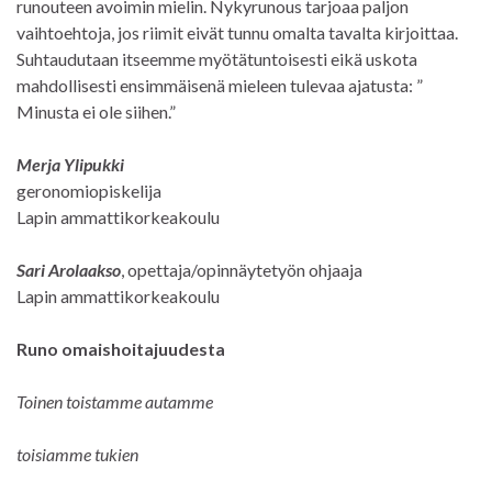
runouteen avoimin mielin. Nykyrunous tarjoaa paljon
vaihtoehtoja, jos riimit eivät tunnu omalta tavalta kirjoittaa.
Suhtaudutaan itseemme myötätuntoisesti eikä uskota
mahdollisesti ensimmäisenä mieleen tulevaa ajatusta: ”
Minusta ei ole siihen.”
Merja Ylipukki
geronomiopiskelija
Lapin ammattikorkeakoulu
Sari Arolaakso
, opettaja/opinnäytetyön ohjaaja
Lapin ammattikorkeakoulu
Runo omaishoitajuudesta
Toinen toistamme autamme
toisiamme tukien