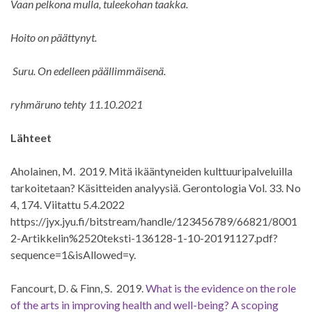
Vaan pelkona mulla, tuleekohan taakka.
Hoito on päättynyt.
Suru. On edelleen päällimmäisenä.
ryhmäruno tehty 11.10.2021
Lähteet
Aholainen, M. 2019. Mitä ikääntyneiden kulttuuripalveluilla
tarkoitetaan? Käsitteiden analyysiä. Gerontologia Vol. 33. No
4, 174. Viitattu 5.4.2022
https://jyx.jyu.fi/bitstream/handle/123456789/66821/8001
2-Artikkelin%2520teksti-136128-1-10-20191127.pdf?
sequence=1&isAllowed=y.
Fancourt, D. & Finn, S. 2019.
What is the evidence on the role
of the arts in improving health and well-being? A scoping