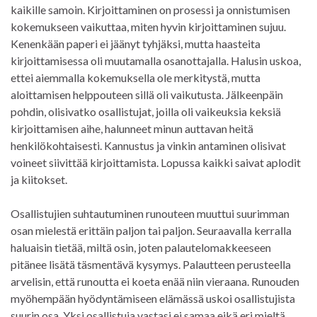
kaikille samoin. Kirjoittaminen on prosessi ja onnistumisen
kokemukseen vaikuttaa, miten hyvin kirjoittaminen sujuu.
Kenenkään paperi ei jäänyt tyhjäksi, mutta haasteita
kirjoittamisessa oli muutamalla osanottajalla. Halusin uskoa,
ettei aiemmalla kokemuksella ole merkitystä, mutta
aloittamisen helppouteen sillä oli vaikutusta. Jälkeenpäin
pohdin, olisivatko osallistujat, joilla oli vaikeuksia keksiä
kirjoittamisen aihe, halunneet minun auttavan heitä
henkilökohtaisesti. Kannustus ja vinkin antaminen olisivat
voineet siivittää kirjoittamista. Lopussa kaikki saivat aplodit
ja kiitokset.
Osallistujien suhtautuminen runouteen muuttui suurimman
osan mielestä erittäin paljon tai paljon. Seuraavalla kerralla
haluaisin tietää, miltä osin, joten palautelomakkeeseen
pitänee lisätä täsmentävä kysymys. Palautteen perusteella
arvelisin, että runoutta ei koeta enää niin vieraana. Runouden
myöhempään hyödyntämiseen elämässä uskoi osallistujista
suurin osa. Yksi osallistuja vastasi ei samaa eikä eri mieltä.