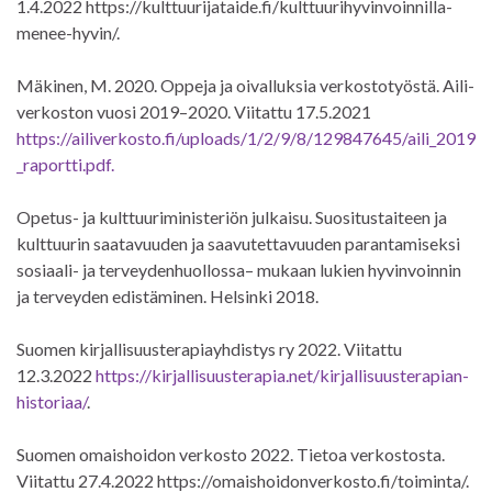
1.4.2022 https://kulttuurijataide.fi/kulttuurihyvinvoinnilla-
menee-hyvin/.
Mäkinen, M. 2020. Oppeja ja oivalluksia verkostotyöstä. Aili-
verkoston vuosi 2019–2020. Viitattu 17.5.2021
https://ailiverkosto.fi/uploads/1/2/9/8/129847645/aili_2019
_raportti.pdf.
Opetus- ja kulttuuriministeriön julkaisu. Suositustaiteen ja
kulttuurin saatavuuden ja saavutettavuuden parantamiseksi
sosiaali- ja terveydenhuollossa– mukaan lukien hyvinvoinnin
ja terveyden edistäminen. Helsinki 2018.
Suomen kirjallisuusterapiayhdistys ry 2022. Viitattu
12.3.2022
https://kirjallisuusterapia.net/kirjallisuusterapian-
historiaa/
.
Suomen omaishoidon verkosto 2022. Tietoa verkostosta.
Viitattu 27.4.2022 https://omaishoidonverkosto.fi/toiminta/.