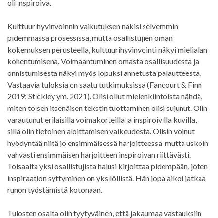
oli inspiroiva.
Kulttuurihyvinvoinnin vaikutuksen näkisi selvemmin
pidemmässä prosessissa, mutta osallistujien oman
kokemuksen perusteella, kulttuurihyvinvointi näkyi mielialan
kohentumisena. Voimaantuminen omasta osallisuudesta ja
onnistumisesta näkyi myös lopuksi annetusta palautteesta.
Vastaavia tuloksia on saatu tutkimuksissa (Fancourt & Finn
2019; Stickley ym. 2021). Olisi ollut mielenkiintoista nähdä,
miten toisen itsenäisen tekstin tuottaminen olisi sujunut. Olin
varautunut erilaisilla voimakorteilla ja inspiroivilla kuvilla,
sillä olin tietoinen aloittamisen vaikeudesta. Olisin voinut
hyödyntää niitä jo ensimmäisessä harjoitteessa, mutta uskoin
vahvasti ensimmäisen harjoitteen inspiroivan riittävästi.
Toisaalta yksi osallistujista halusi kirjoittaa pidempään, joten
inspiraation syttyminen on yksilöllistä. Hän jopa aikoi jatkaa
runon työstämistä kotonaan.
Tulosten osalta olin tyytyväinen, että jakaumaa vastauksiin