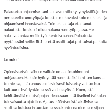
Palautetta ohjaamisestani sain avoimilla kysymyksillä, joiden
perusteella runotyöpaja koettiin mukavaksi kokemukseksi ja
ohjaamiseni innostavaksi. Toimeksiantaja ei antanut
palautetta, koska ei ollut mukana runotyöpajassa. He
halusivat antaa meille työskentelyrauhan. Palautetta
pyytäessäni heille riitti se, että osallistujat poistuivat paikalta
hyväntuulisina.
Lopuksi
Opinnäytetyöni aiheen valitsin omaan intohimooni
pohjautuen. Halusin hyödyntää runoutta ikäihmisten kanssa
toimiessa, sillä runous ei ole yleisesti käytetty vaihtoehto
kulttuurin hyödyntämisessä vanhustyössä. Koen, että
kehittämällä runotyöpajan ideaa, saan siitä itselleni työkalun
tulevaisuutta ajatellen. Ajatus ikääntyneistä aktiivisessa
roolissa kulttuurin tuottamisessa, kohteena olemisen sijaan