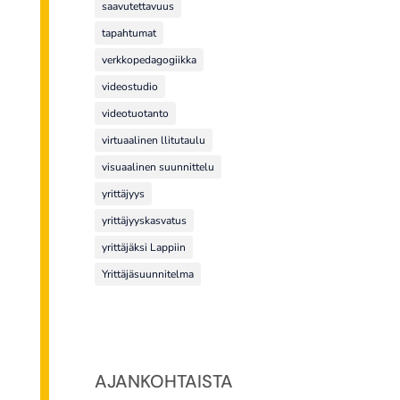
saavutettavuus
tapahtumat
verkkopedagogiikka
videostudio
videotuotanto
virtuaalinen llitutaulu
visuaalinen suunnittelu
yrittäjyys
yrittäjyyskasvatus
yrittäjäksi Lappiin
Yrittäjäsuunnitelma
AJANKOHTAISTA