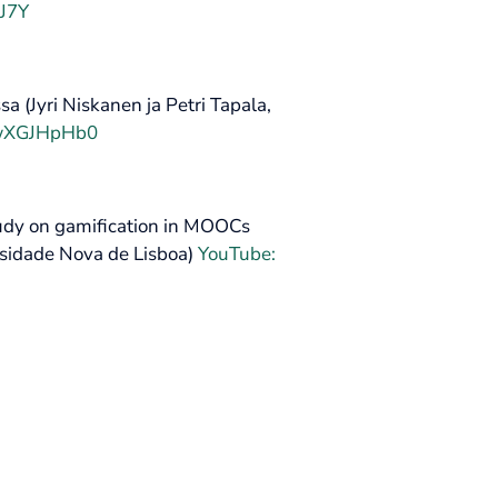
2J7Y
a (Jyri Niskanen ja Petri Tapala,
5TwXGJHpHb0
tudy on gamification in MOOCs
sidade Nova de Lisboa)
YouTube: