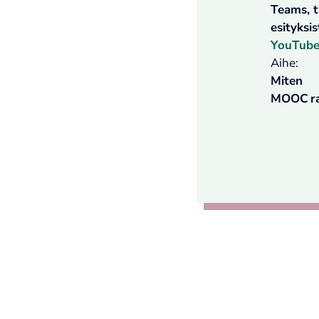
Teams, t
esityksi
YouTube
Aihe:
Miten
MOOC r