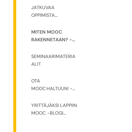
JATKUVAA
OPPIMISTA
MOOCILLA! -
SEMINAARI
MITEN MOOC
RAKENNETAAN? -
SEMINAARI
SEMINAARIMATERIA
ALIT
OTA
MOOC HALTUUN! -
SEMINAARI
YRITTÄJÄKSI LAPPIIN
MOOC -BLOGI
KÄYNNISTYY
ELOKUUSSA