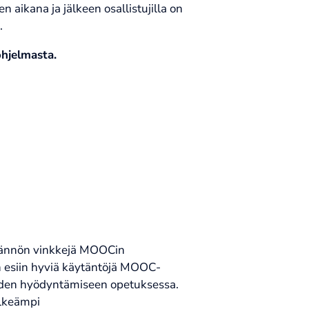
n aikana ja jälkeen osallistujilla on
.
ohjelmasta.
ytännön vinkkejä MOOCin
 esiin hyviä käytäntöjä MOOC-
iiden hyödyntämiseen opetuksessa.
elkeämpi