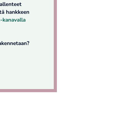
allenteet
stä hankkeen
-kanavalla
akennetaan?