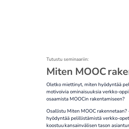
Tutustu seminaariin:
Miten MOOC rake
Oletko miettinyt, miten hyödyntää pele
motivoivia ominaisuuksia verkko-opp
osaamista MOOCin rakentamiseen?
Osallistu Miten MOOC rakennetaan? -
hyödyntää pelillistämistä verkko-ope
koostuu kansainvälisen tason asiantunt