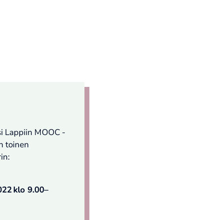
ksi Lappiin MOOC -
 toinen
in:
022 klo 9.00–