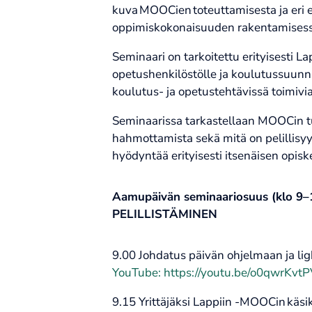
kuva MOOCien toteuttamisesta ja eri
oppimiskokonaisuuden rakentamisess
Seminaari on tarkoitettu erityisesti L
opetushenkilöstölle ja koulutussuunnitt
koulutus- ja opetustehtävissä toimivia
Seminaarissa tarkastellaan MOOCin tu
hahmottamista sekä mitä on pelillisyys
hyödyntää erityisesti itsenäisen opis
Aamupäivän seminaariosuus (klo 9–
PELILLISTÄMINEN
9.00 Johdatus päivän ohjelmaan ja lig
YouTube: https://youtu.be/o0qwrKvt
9.15 Yrittäjäksi Lappiin -MOOCin käsik