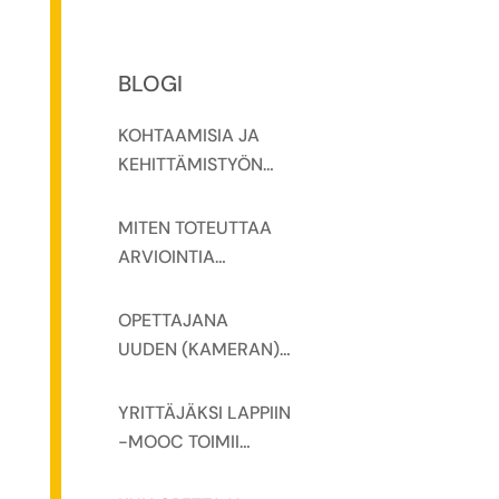
BLOGI
KOHTAAMISIA JA
KEHITTÄMISTYÖN
NÄKYVÄKSI
TEKEMISTÄ
MITEN TOTEUTTAA
YRITTÄJÄKSI LAPPIIN
ARVIOINTIA
MOOC -HANKKEEN
MOOCISSA
VERKKOSEMINAAREI
OPETTAJANA
SSA
UUDEN (KAMERAN)
EDESSÄ
YRITTÄJÄKSI LAPPIIN
-MOOC TOIMII
OPETTAJAN