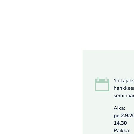

Yrittäjä
hankkeen
seminaar
Aika:
pe 2.9.2
14.30
Paikka: