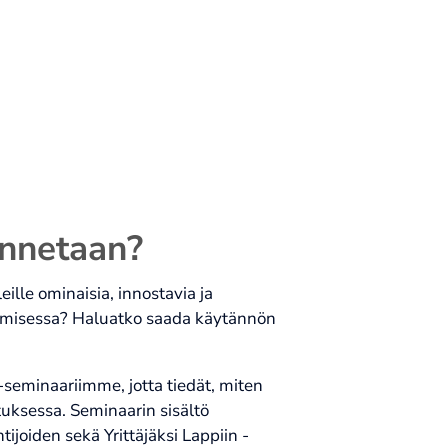
nnetaan?
ille ominaisia, innostavia ja
imisessa? Haluatko saada käytännön
seminaariimme, jotta tiedät, miten
tuksessa. Seminaarin sisältö
ijoiden sekä Yrittäjäksi Lappiin -