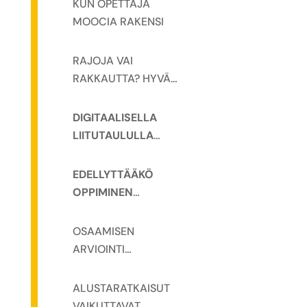
MATERIAALIPANKKI
KUN OPETTAJA
NA
MOOCIA RAKENSI
RAJOJA VAI
RAKKAUTTA? HYVÄ
MOOC SYNTYY
OPETTAJAN
DIGITAALISELLA
MOTIVAATIOSTA
LIITUTAULULLA
DYNAAMISUUTTA
ETÄTOTEUTUKSIIN
EDELLYTTÄÄKÖ
OPPIMINEN
OPETTAJAN
LÄSNÄOLOA JA
OSAAMISEN
ARVIOIVAA
ARVIOINTI
PALAUTETTA?
MOOCISSA
HAASTAA
ALUSTARATKAISUT
OPETTAJAN
VAIKUTTAVAT