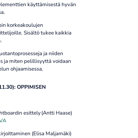
 elementtien käyttämisestä hyvän
a.
apin korkeakoulujen
elijoille. Sisältö tukee kaikkia
.
otantoprosesseja ja niiden
 ja miten pelillisyyttä voidaan
kelun ohjaamisessa.
11.30):
OPPIMISEN
htboardin esittely (Antti Haase)
PVA
irjoittaminen (Elisa Maljamäki)