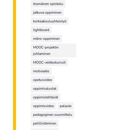
itsenäinen opiskelu
jatkuva oppiminen
korkeakouluyhteistyö
lightboard
mikro-oppiminen
MOOC-projektin
johtaminen
MOOC-verkkokurssit
motivaatio
opetusvideo
oppimisalustat
oppimistehtävät
oppimisvideo
palaute
pedagoginen suunnittelu
pelillistäminen