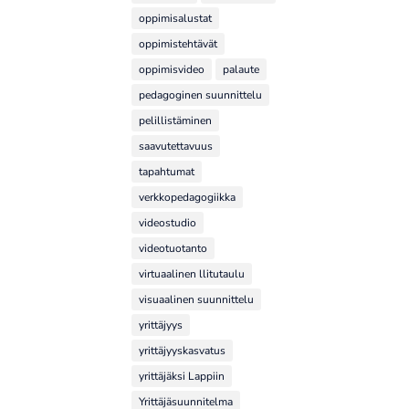
oppimisalustat
oppimistehtävät
oppimisvideo
palaute
pedagoginen suunnittelu
pelillistäminen
saavutettavuus
tapahtumat
verkkopedagogiikka
videostudio
videotuotanto
virtuaalinen llitutaulu
visuaalinen suunnittelu
yrittäjyys
yrittäjyyskasvatus
yrittäjäksi Lappiin
Yrittäjäsuunnitelma