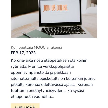
Kun opettaja MOOCia rakensi
FEB 17, 2023
Korona-aika nosti etäopetuksen otsikoihin
rytinällä. Monilla verkkopohjaisilla
oppimisympäristöillä ja paikkaan
sitomattomalla opiskelulla on kuitenkin juuret
pitkällä koronaa edeltävässä ajassa. Koronan
tuottama eristäytyneisyyden aika sysäsi
etäopetusta vauhdilla...