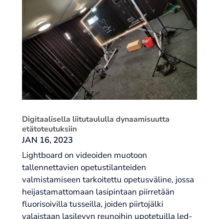
Digitaalisella liitutaululla dynaamisuutta
etätoteutuksiin
JAN 16, 2023
Lightboard on videoiden muotoon
tallennettavien opetustilanteiden
valmistamiseen tarkoitettu opetusväline, jossa
heijastamattomaan lasipintaan piirretään
fluorisoivilla tusseilla, joiden piirtojälki
valaistaan lasilevyn reunoihin upotetuilla led-