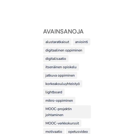
AVAINSANOJA
alustaratkaisut
arviointi
digitaalinen oppiminen
digitalisaatio
itsenäinen opiskelu
jatkuva oppiminen
korkeakouluyhteistyö
lightboard
mikro-oppiminen
MOOC-projektin
johtaminen
MOOC-verkkokurssit
motivaatio
opetusvideo