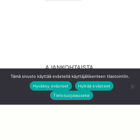
AJANKOHTAISTA
Tämä sivusto käyttää evästeitä käyttäjäliikenteen tilastointiin.
JATKUVAA
Hyväksy evästeet
Hylkää evästeet
OPPIMISTA
Tietosuojalauseke
MOOCILLA! -
SEMINAARI
MITEN MOOC
RAKENNETAAN? -
SEMINAARI
SEMINAARIMATERIA