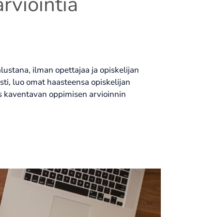
rviointia
ustana, ilman opettajaa ja opiskelijan
esti, luo omat haasteensa opiskelijan
ös kaventavan oppimisen arvioinnin