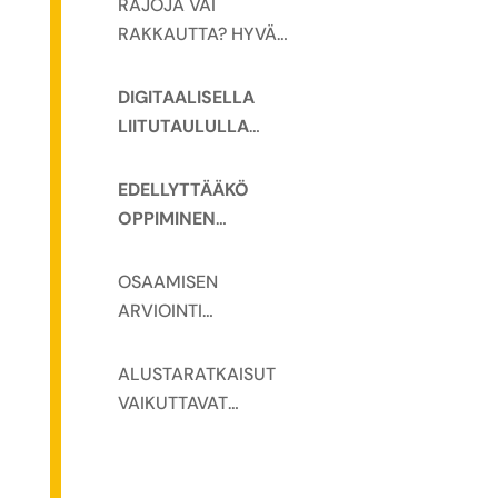
RAJOJA VAI
RAKKAUTTA? HYVÄ
MOOC SYNTYY
OPETTAJAN
DIGITAALISELLA
MOTIVAATIOSTA
LIITUTAULULLA
DYNAAMISUUTTA
ETÄTOTEUTUKSIIN
EDELLYTTÄÄKÖ
OPPIMINEN
OPETTAJAN
LÄSNÄOLOA JA
OSAAMISEN
ARVIOIVAA
ARVIOINTI
PALAUTETTA?
MOOCISSA
HAASTAA
ALUSTARATKAISUT
OPETTAJAN
VAIKUTTAVAT
MOOCIN
SISÄLLÖLLISEEN
TOTEUTUKSEEN