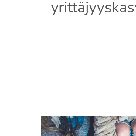
yrittäjyyska