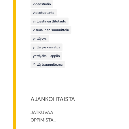
videostudio
videotuotanto
virtuaalinen llitutaulu
visuaalinen suunnittelu
yrittäjyys
yrittäjyyskasvatus
yrittäjäksi Lappiin
Yrittäjäsuunnitelma
AJANKOHTAISTA
JATKUVAA
OPPIMISTA
MOOCILLA! -