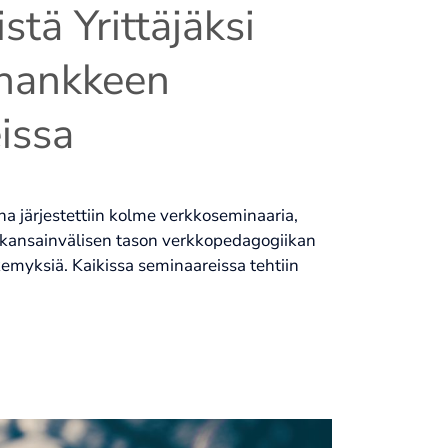
tä Yrittäjäksi
hankkeen
issa
a järjestettiin kolme verkkoseminaaria,
ja kansainvälisen tason verkkopedagogiikan
myksiä. Kaikissa seminaareissa tehtiin