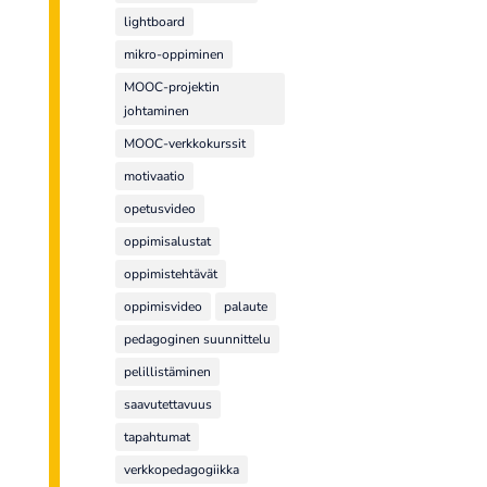
lightboard
mikro-oppiminen
MOOC-projektin
johtaminen
MOOC-verkkokurssit
motivaatio
opetusvideo
oppimisalustat
oppimistehtävät
oppimisvideo
palaute
pedagoginen suunnittelu
pelillistäminen
saavutettavuus
tapahtumat
verkkopedagogiikka