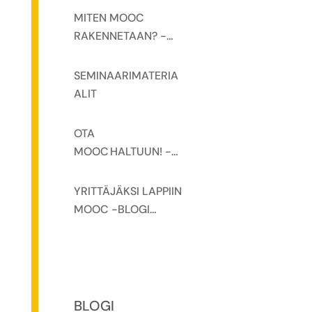
SEMINAARI
MITEN MOOC
RAKENNETAAN? -
SEMINAARI
SEMINAARIMATERIA
ALIT
OTA
MOOC HALTUUN! -
SEMINAARI
YRITTÄJÄKSI LAPPIIN
MOOC -BLOGI
KÄYNNISTYY
ELOKUUSSA
BLOGI