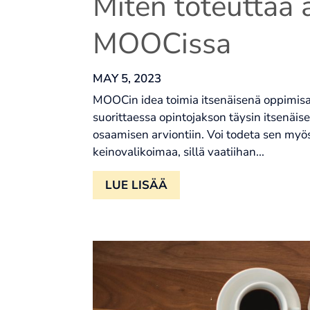
Miten toteuttaa a
MOOCissa
MAY 5, 2023
MOOCin idea toimia itsenäisenä oppimisal
suorittaessa opintojakson täysin itsenäis
osaamisen arviontiin. Voi todeta sen my
keinovalikoimaa, sillä vaatiihan...
LUE LISÄÄ