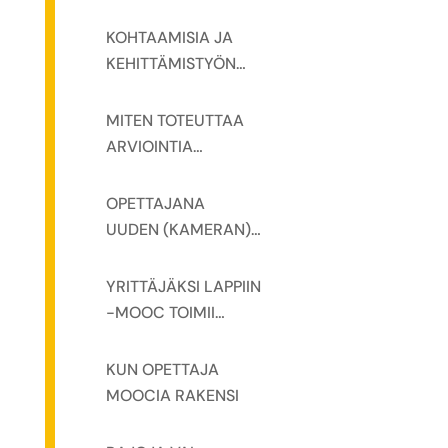
KOHTAAMISIA JA
KEHITTÄMISTYÖN
NÄKYVÄKSI
TEKEMISTÄ
MITEN TOTEUTTAA
YRITTÄJÄKSI LAPPIIN
ARVIOINTIA
MOOC -HANKKEEN
MOOCISSA
VERKKOSEMINAAREI
OPETTAJANA
SSA
UUDEN (KAMERAN)
EDESSÄ
YRITTÄJÄKSI LAPPIIN
-MOOC TOIMII
OPETTAJAN
MATERIAALIPANKKI
KUN OPETTAJA
NA
MOOCIA RAKENSI