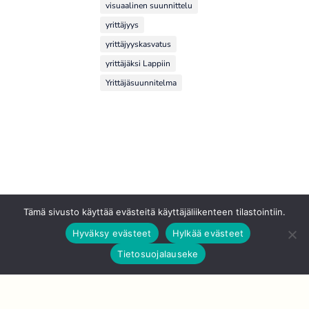
visuaalinen suunnittelu
yrittäjyys
yrittäjyyskasvatus
yrittäjäksi Lappiin
Yrittäjäsuunnitelma
Tämä sivusto käyttää evästeitä käyttäjäliikenteen tilastointiin.
Hyväksy evästeet
Hylkää evästeet
AJANKOHTAISTA
Tietosuojalauseke
JATKUVAA
OPPIMISTA
MOOCILLA! -