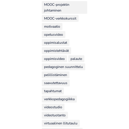
MOOC-projektin
johtaminen
MOOC-verkkokurssit
motivaatio
opetusvideo
oppimisalustat
oppimistehtävät
oppimisvideo
palaute
pedagoginen suunnittelu
pelillistäminen
saavutettavuus
tapahtumat
verkkopedagogiikka
videostudio
videotuotanto
virtuaalinen llitutaulu