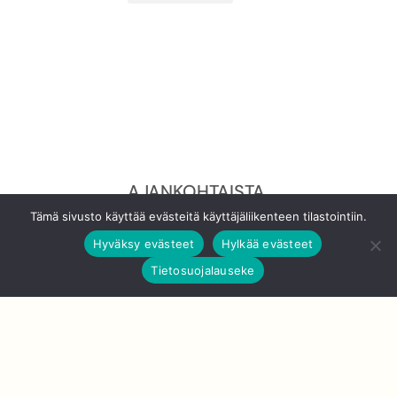
AJANKOHTAISTA
Tämä sivusto käyttää evästeitä käyttäjäliikenteen tilastointiin.
JATKUVAA
Hyväksy evästeet
Hylkää evästeet
OPPIMISTA
Tietosuojalauseke
MOOCILLA! -
SEMINAARI
MITEN MOOC
RAKENNETAAN? -
SEMINAARI
SEMINAARIMATERIA