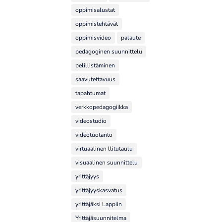
oppimisalustat
oppimistehtävät
oppimisvideo
palaute
pedagoginen suunnittelu
pelillistäminen
saavutettavuus
tapahtumat
verkkopedagogiikka
videostudio
videotuotanto
virtuaalinen llitutaulu
visuaalinen suunnittelu
yrittäjyys
yrittäjyyskasvatus
yrittäjäksi Lappiin
Yrittäjäsuunnitelma