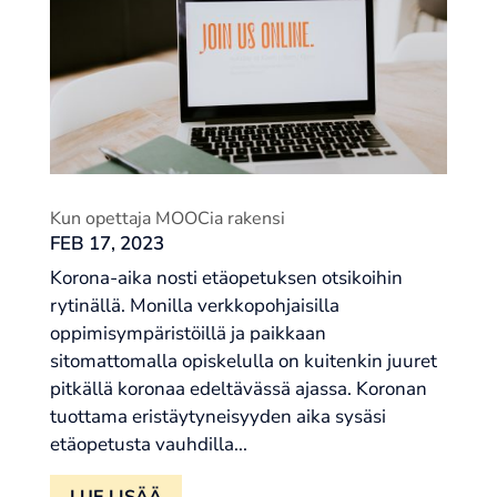
Kun opettaja MOOCia rakensi
FEB 17, 2023
Korona-aika nosti etäopetuksen otsikoihin
rytinällä. Monilla verkkopohjaisilla
oppimisympäristöillä ja paikkaan
sitomattomalla opiskelulla on kuitenkin juuret
pitkällä koronaa edeltävässä ajassa. Koronan
tuottama eristäytyneisyyden aika sysäsi
etäopetusta vauhdilla...