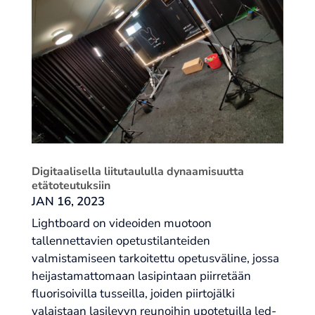
Digitaalisella liitutaululla dynaamisuutta
etätoteutuksiin
JAN 16, 2023
Lightboard on videoiden muotoon
tallennettavien opetustilanteiden
valmistamiseen tarkoitettu opetusväline, jossa
heijastamattomaan lasipintaan piirretään
fluorisoivilla tusseilla, joiden piirtojälki
valaistaan lasilevyn reunoihin upotetuilla led-