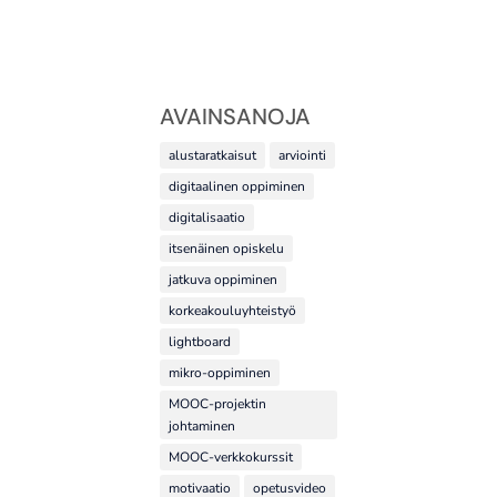
AVAINSANOJA
alustaratkaisut
arviointi
digitaalinen oppiminen
digitalisaatio
itsenäinen opiskelu
jatkuva oppiminen
korkeakouluyhteistyö
lightboard
mikro-oppiminen
MOOC-projektin
johtaminen
MOOC-verkkokurssit
motivaatio
opetusvideo