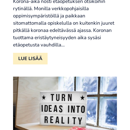
Korona-aika nosti etäopetuksen otsikoihin
rytinällä. Monilla verkkopohjaisilla
oppimisympäristöillä ja paikkaan
sitomattomalla opiskelulla on kuitenkin juuret
pitkällä koronaa edeltävässä ajassa. Koronan
tuottama eristäytyneisyyden aika sysäsi
etäopetusta vauhdilla...
LUE LISÄÄ