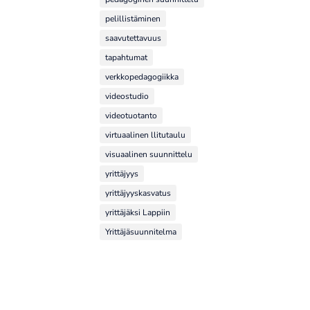
pelillistäminen
saavutettavuus
tapahtumat
verkkopedagogiikka
videostudio
videotuotanto
virtuaalinen llitutaulu
visuaalinen suunnittelu
yrittäjyys
yrittäjyyskasvatus
yrittäjäksi Lappiin
Yrittäjäsuunnitelma