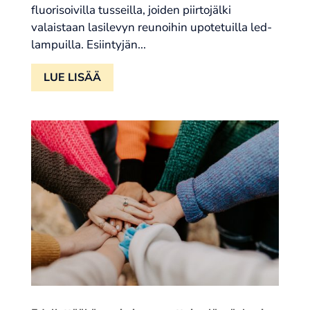
fluorisoivilla tusseilla, joiden piirtojälki
valaistaan lasilevyn reunoihin upotetuilla led-
lampuilla. Esiintyjän...
LUE LISÄÄ