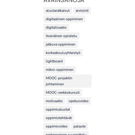
alustaratkaisut
arviointi
digitaalinen oppiminen
digitalisaatio
itsenäinen opiskelu
jatkuva oppiminen
korkeakouluyhteistyö
lightboard
mikro-oppiminen
MOOC-projektin
johtaminen
MOOC-verkkokurssit
motivaatio
opetusvideo
oppimisalustat
oppimistehtävät
oppimisvideo
palaute
pedagoginen suunnittelu