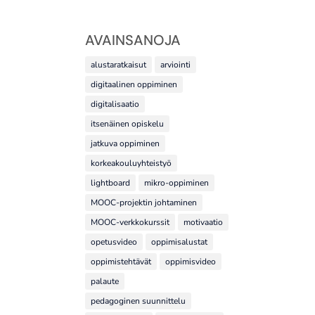
AVAINSANOJA
alustaratkaisut
arviointi
digitaalinen oppiminen
digitalisaatio
itsenäinen opiskelu
jatkuva oppiminen
korkeakouluyhteistyö
lightboard
mikro-oppiminen
MOOC-projektin johtaminen
MOOC-verkkokurssit
motivaatio
opetusvideo
oppimisalustat
oppimistehtävät
oppimisvideo
palaute
pedagoginen suunnittelu