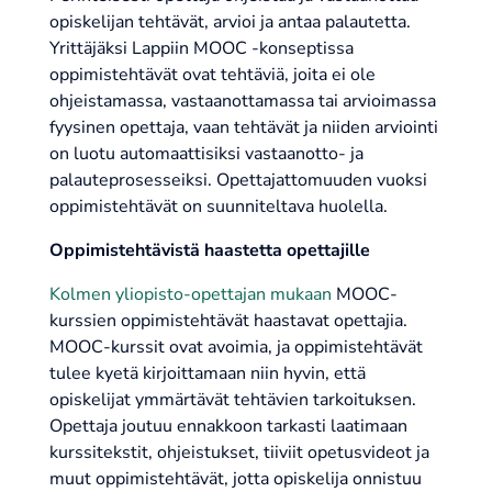
opiskelijan tehtävät, arvioi ja antaa palautetta.
Yrittäjäksi Lappiin MOOC -konseptissa
oppimistehtävät ovat tehtäviä, joita ei ole
ohjeistamassa, vastaanottamassa tai arvioimassa
fyysinen opettaja, vaan tehtävät ja niiden arviointi
on luotu automaattisiksi vastaanotto- ja
palauteprosesseiksi. Opettajattomuuden vuoksi
oppimistehtävät on suunniteltava huolella.
Oppimistehtävistä haastetta opettajille
Kolmen yliopisto-opettajan mukaan
MOOC-
kurssien oppimistehtävät haastavat opettajia.
MOOC-kurssit ovat avoimia, ja oppimistehtävät
tulee kyetä kirjoittamaan niin hyvin, että
opiskelijat ymmärtävät tehtävien tarkoituksen.
Opettaja joutuu ennakkoon tarkasti laatimaan
kurssitekstit, ohjeistukset, tiiviit opetusvideot ja
muut oppimistehtävät, jotta opiskelija onnistuu