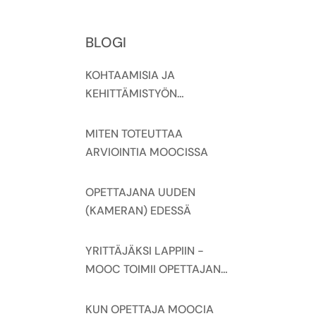
BLOGI
KOHTAAMISIA JA
KEHITTÄMISTYÖN
NÄKYVÄKSI TEKEMISTÄ
YRITTÄJÄKSI LAPPIIN
MITEN TOTEUTTAA
MOOC -HANKKEEN
ARVIOINTIA MOOCISSA
VERKKOSEMINAAREISSA
OPETTAJANA UUDEN
(KAMERAN) EDESSÄ
YRITTÄJÄKSI LAPPIIN -
MOOC TOIMII OPETTAJAN
MATERIAALIPANKKINA
KUN OPETTAJA MOOCIA