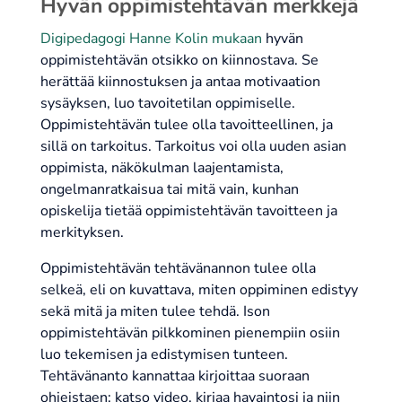
Hyvän oppimistehtävän merkkejä
Digipedagogi Hanne Kolin mukaan
hyvän
oppimistehtävän otsikko on kiinnostava. Se
herättää kiinnostuksen ja antaa motivaation
sysäyksen, luo tavoitetilan oppimiselle.
Oppimistehtävän tulee olla tavoitteellinen, ja
sillä on tarkoitus. Tarkoitus voi olla uuden asian
oppimista, näkökulman laajentamista,
ongelmanratkaisua tai mitä vain, kunhan
opiskelija tietää oppimistehtävän tavoitteen ja
merkityksen.
Oppimistehtävän tehtävänannon tulee olla
selkeä, eli on kuvattava, miten oppiminen edistyy
sekä mitä ja miten tulee tehdä. Ison
oppimistehtävän pilkkominen pienempiin osiin
luo tekemisen ja edistymisen tunteen.
Tehtävänanto kannattaa kirjoittaa suoraan
ohjeistaen: katso video, kirjaa havaintosi ja niin