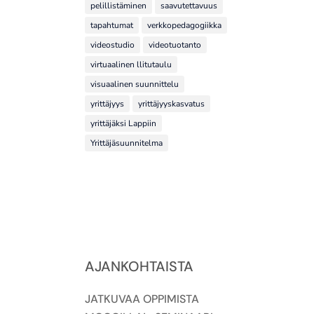
pelillistäminen
saavutettavuus
tapahtumat
verkkopedagogiikka
videostudio
videotuotanto
virtuaalinen llitutaulu
visuaalinen suunnittelu
yrittäjyys
yrittäjyyskasvatus
yrittäjäksi Lappiin
Yrittäjäsuunnitelma
AJANKOHTAISTA
JATKUVAA OPPIMISTA