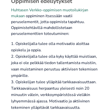
Oppimisen edellytykset
Huhtasen Verkko-oppimisen muotoilukirjan
mukaan
oppiminen itsessään vaatii
peruselementit, jotta oppimista tapahtuu.
Oppimistehtävillä mahdollistetaan
peruselementtien toteutuminen:
Opiskelijalla tulee olla motivaatio aloittaa
opiskelu ja oppia.
Opiskelijalla tulee olla kyky käyttää muistiaan,
joka ei ole pelkkää tiedon tallentamista muistiin,
vaan muistaminen perustuu aktiivisen tekemisen
ympärille.
Opiskelijan tulee ylläpitää tarkkaavaisuuttaan.
Tarkkaavaisuus herpaantuu yleisesti noin 20
minuutin välein, verkkoympäristössä vieläkin
lyhyemmässä ajassa. Motivaatio ja aktiivinen
tekeminen ylläpitävät tarkkaavaisuutta.