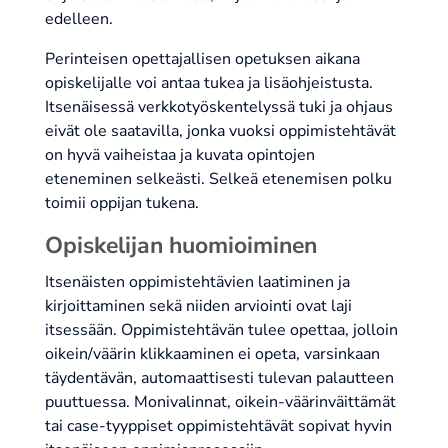
edelleen.
Perinteisen opettajallisen opetuksen aikana
opiskelijalle voi antaa tukea ja lisäohjeistusta.
Itsenäisessä verkkotyöskentelyssä tuki ja ohjaus
eivät ole saatavilla, jonka vuoksi oppimistehtävät
on hyvä vaiheistaa ja kuvata opintojen
eteneminen selkeästi. Selkeä etenemisen polku
toimii oppijan tukena.
Opiskelijan huomioiminen
Itsenäisten oppimistehtävien laatiminen ja
kirjoittaminen sekä niiden arviointi ovat laji
itsessään. Oppimistehtävän tulee opettaa, jolloin
oikein/väärin klikkaaminen ei opeta, varsinkaan
täydentävän, automaattisesti tulevan palautteen
puuttuessa. Monivalinnat, oikein-väärinväittämät
tai case-tyyppiset oppimistehtävät sopivat hyvin