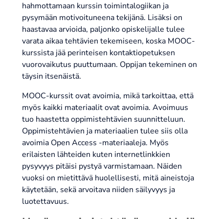
hahmottamaan kurssin toimintalogiikan ja
pysymään motivoituneena tekijänä. Lisäksi on
haastavaa arvioida, paljonko opiskelijalle tulee
varata aikaa tehtävien tekemiseen, koska MOOC-
kurssista jää perinteisen kontaktiopetuksen
vuorovaikutus puuttumaan. Oppijan tekeminen on
täysin itsenäistä.
MOOC-kurssit ovat avoimia, mikä tarkoittaa, että
myös kaikki materiaalit ovat avoimia. Avoimuus
tuo haastetta oppimistehtävien suunnitteluun.
Oppimistehtävien ja materiaalien tulee siis olla
avoimia Open Access -materiaaleja. Myös
erilaisten lähteiden kuten internetlinkkien
pysyvyys pitäisi pystyä varmistamaan. Näiden
vuoksi on mietittävä huolellisesti, mitä aineistoja
käytetään, sekä arvoitava niiden säilyvyys ja
luotettavuus.