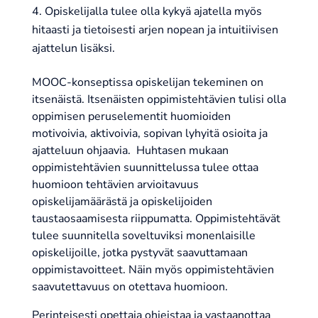
Opiskelijalla tulee olla kykyä ajatella myös
hitaasti ja tietoisesti arjen nopean ja intuitiivisen
ajattelun lisäksi.
MOOC-konseptissa opiskelijan tekeminen on
itsenäistä. Itsenäisten oppimistehtävien tulisi olla
oppimisen peruselementit huomioiden
motivoivia, aktivoivia, sopivan lyhyitä osioita ja
ajatteluun ohjaavia. Huhtasen mukaan
oppimistehtävien suunnittelussa tulee ottaa
huomioon tehtävien arvioitavuus
opiskelijamäärästä ja opiskelijoiden
taustaosaamisesta riippumatta. Oppimistehtävät
tulee suunnitella soveltuviksi monenlaisille
opiskelijoille, jotka pystyvät saavuttamaan
oppimistavoitteet. Näin myös oppimistehtävien
saavutettavuus on otettava huomioon.
Perinteisesti opettaja ohjeistaa ja vastaanottaa