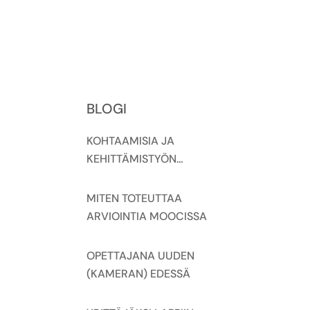
BLOGI
KOHTAAMISIA JA
KEHITTÄMISTYÖN
NÄKYVÄKSI TEKEMISTÄ
YRITTÄJÄKSI LAPPIIN
MITEN TOTEUTTAA
MOOC -HANKKEEN
ARVIOINTIA MOOCISSA
VERKKOSEMINAAREISSA
OPETTAJANA UUDEN
(KAMERAN) EDESSÄ