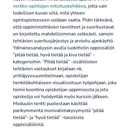
verkko-opintojen mitoituskehikkoa
, jotta sain
todellisen kuvan siitä, mitä yhteen
opintopisteeseen voidaan vaatia. Pidin tärkeänä,
että oppimistehtävien tavoitteet ja suoritustavat
on kirjoitettu mahdollisimman selkeästi, samoin
tehtävien suoritusjärjestys ja arvioitu ajankäyttö.
Ydinainesanalyysin avulla luokittelin oppisisällöt
”pitää tietää, hyvä tietää ja kiva tietää” -
kategorioihin. ”Pitää tietää” -sisältöisten
tehtävien vastaukset kirjataan nk.
yrittäjyyssuunnitelmaan, opiskelijan
henkilökohtaiseen visualisoituun työpohjaan, joka
toimii koontina opiskelijan oppimisesta ja jota
opiskelija voi hyödyntää myös kurssin jälkeen.
Moduulin tentti puolestaan käsittää
parikymmentä monivalintakysymystä ”pitää
tietää”- ja ”hyvä tietää” -tasoisista
oppisisällöistä.