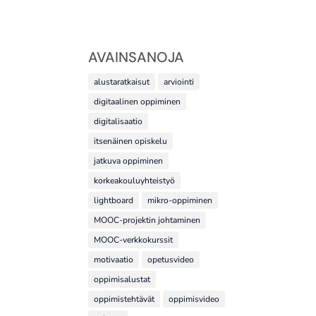
AVAINSANOJA
alustaratkaisut
arviointi
digitaalinen oppiminen
digitalisaatio
itsenäinen opiskelu
jatkuva oppiminen
korkeakouluyhteistyö
lightboard
mikro-oppiminen
MOOC-projektin johtaminen
MOOC-verkkokurssit
motivaatio
opetusvideo
oppimisalustat
oppimistehtävät
oppimisvideo