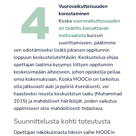
Vuorovaikutteisuuden
korostaminen
Koska
vuorovaikutteisuuden
on todettu kasvattavan
motivaatiota
kurssin
suorittamiseen, päätimme
sen edistämiseksi lisätä jokaisen oppitunnin
loppuun keskustelutehtävän. Keskustelua ohjaa
opettajan laatima kysymys liittyen oppitunnin
keskeisimpään aiheeseen, johon opiskelija peilaa
omia kokemuksiaan. Koska MOOCin on tarkoitus
olla jatkuvasti auki ja pyöriä itsenäisesti, voi
haasteeksi nousta keskustelun laatu (Muhammad
2015) ja mahdolliset häiriköijät, joiden vaikutus
oppimiseen olisi mahdollisesti hidastava.
Suunnittelusta kohti toteutusta
Opettajan näkökulmasta hikisin vaihe MOOCin