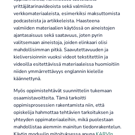
yrittäjätarinavideoista sekä valmiista
verkkomateriaaleista, esimerkiksi maksuttomista
podcasteista ja artikkeleista. Haasteena
valmiiden materiaalien käytössä on aineistojen
ajantasaisuus sekä saatavuus, joten pyrin
valitsemaan aineistoja, joiden elinkaari olisi
mahdollisimman pitkä. Saavutettavuuden ja
kieliversioinnin vuoksi videot tekstitettiin ja
videoilla esitettävissä materiaaleissa huomioitiin
niiden ymmärrettävyys englannin kielelle
käännettynä.
Myös oppimistehtävät suunnittelin tukemaan
osaamistavoitteita. Tämä tarkoitti
oppimisprosessien rakentamista niin, että
opiskelija hahmottaa tehtävien tarkoituksen ja
yhteyden oppimateriaaleihin, mikä puolestaan
mahdollistaa aiemmin mainitun tiedonrakentelun.
Käytin moduulin mitoituksessa apuna
KARVIn