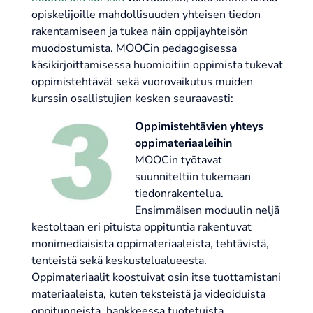
opiskelijoille mahdollisuuden yhteisen tiedon
rakentamiseen ja tukea näin oppijayhteisön
muodostumista. MOOCin pedagogisessa
käsikirjoittamisessa huomioitiin oppimista tukevat
oppimistehtävät sekä vuorovaikutus muiden
kurssin osallistujien kesken seuraavasti:
Oppimistehtävien yhteys
oppimateriaaleihin
MOOCin työtavat
suunniteltiin tukemaan
tiedonrakentelua.
Ensimmäisen moduulin neljä
kestoltaan eri pituista oppituntia rakentuvat
monimediaisista oppimateriaaleista, tehtävistä,
tenteistä sekä keskustelualueesta.
Oppimateriaalit koostuivat osin itse tuottamistani
materiaaleista, kuten teksteistä ja videoiduista
oppitunneista, hankkeessa tuotetuista