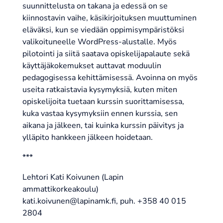
suunnittelusta on takana ja edessä on se
kiinnostavin vaihe, käsikirjoituksen muuttuminen
eläväksi, kun se viedään oppimisympäristöksi
valikoituneelle WordPress-alustalle. Myös
pilotointi ja siitä saatava opiskelijapalaute sekä
käyttäjäkokemukset auttavat moduulin
pedagogisessa kehittämisessä. Avoinna on myös
useita ratkaistavia kysymyksiä, kuten miten
opiskelijoita tuetaan kurssin suorittamisessa,
kuka vastaa kysymyksiin ennen kurssia, sen
aikana ja jälkeen, tai kuinka kurssin päivitys ja
ylläpito hankkeen jälkeen hoidetaan.
***
Lehtori Kati Koivunen (Lapin
ammattikorkeakoulu)
kati.koivunen@lapinamk.fi, puh. +358 40 015
2804