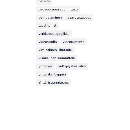
palaute
pedagoginen suunnittelu
pelillistäminen
saavutettavuus
tapahtumat
verkkopedagogiikka
videostudio
videotuotanto
virtuaalinen llitutaulu
visuaalinen suunnittelu
yrittäjyys
yrittäjyyskasvatus
yrittäjäksi Lappiin
Yrittäjäsuunnitelma