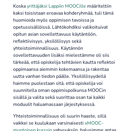
Koska
yrittäjäksi Lappiin MOOCille
määriteltiin
kaksi toisistaan eroavaa kohderyhmää, tuli tämä
huomioida myös oppimisen tavoissa ja
opetussisällöissä. Lähtökohdiksi valikoituivat
opitun asian sovellettavuus käytäntöön,
reflektiivisyys, yksilöllisyys sekä
yhteistoiminnallisuus. Käytännön
sovellettavuuden lisäksi mielestämme oli siis
tärkeää, että opiskelija tehtävien kautta reflektoi
oppimaansa aiemmin kokemaansa ja rakentaa
uutta vanhan tiedon päälle. Yksilöllisyydellä
haimme puolestaan sitä, että opiskelija voi
suunnitella oman oppimispolkunsa MOOCin
sisällä ja valita sekä suorittaa osan tai kaikki
moduulit haluamassaan järjestyksessä.
Yhteistoiminnallisuus oli suurin haaste, sillä
vaikkei se kuulukaan varsinaisesti
xMOOC-
muotoisen kurssin
vahvuuksiin, halusimme antaa