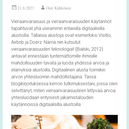
21.8.2023
Outi Kähkönen
Vieraanvaraisuus ja vieraanvaraisuuden käytännöt
tapahtuvat yhä useammin erilaisilla digitaalisilla
alustoilla. Tällaisia alustoja ovat esimerkiksi Visitlo,
Airbnb ja Doerz. Nämä niin kutsutut
vieraanvaraisuuden teknologiat (Bialski, 2012)
antavat ennestään tuntemattomille ihmisille
mahdollisuuden tavata ja luoda yhdessä arvoa ja
elämyksiä alustoilla. Digitaalinen alusta toimiikin
arvon yhteisluonnin mahdollistajana. Tässä
blogikirjoituksessa kerron tutkimuksestani, jossa olen
selvittänyt, miten vieraanvaraisuuteen liittyvää arvoa
yhteisluodaan erityisesti jakamistalouden
käytännöissä digitaalisilla alustoilla.