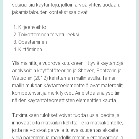
sosiaalisia käytäntöjä, jolloin arvoa yhteisluodaan,
jakamistalouden kontekstissa ovat:
Kirjeenvaihto
Toivottaminen tervetulleeksi
Opastaminen
Kiittäminen
Yllä mainittuja vuorovaikutukseen liittyviä käytäntöjä
analysoitiin käytäntöteorian ja Shoven, Pantzarin ja
Watsonin (2012) kehittämän mallin avulla. Tämän
mallin mukaan käytäntöelementtejä ovat materaalit,
kompetenssit ja merkitykset. Aineistoa analysoitiin
näiden käytäntöteoreettisten elementtien kautta.
Tutkimuksen tulokset voivat tuoda uusia ideoita ja
innovaatioita matkailun kehittäjille ja matkakohteille,
jotta ne voisivat palvella tulevaisuuden asiakkaita
vielä paremmin ja mahdollisimman vieraanvaraisella