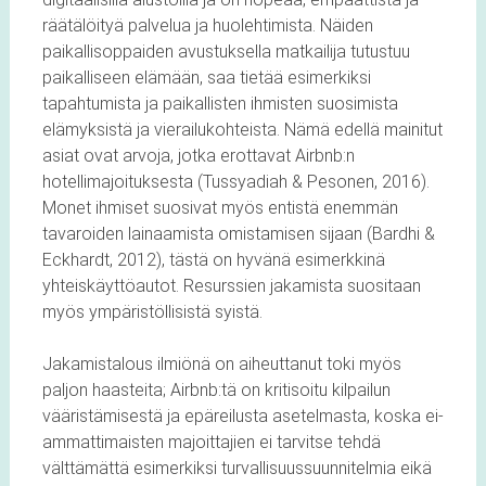
räätälöityä palvelua ja huolehtimista. Näiden
paikallisoppaiden avustuksella matkailija tutustuu
paikalliseen elämään, saa tietää esimerkiksi
tapahtumista ja paikallisten ihmisten suosimista
elämyksistä ja vierailukohteista. Nämä edellä mainitut
asiat ovat arvoja, jotka erottavat Airbnb:n
hotellimajoituksesta (Tussyadiah & Pesonen, 2016).
Monet ihmiset suosivat myös entistä enemmän
tavaroiden lainaamista omistamisen sijaan (Bardhi &
Eckhardt, 2012), tästä on hyvänä esimerkkinä
yhteiskäyttöautot. Resurssien jakamista suositaan
myös ympäristöllisistä syistä.
Jakamistalous ilmiönä on aiheuttanut toki myös
paljon haasteita; Airbnb:tä on kritisoitu kilpailun
vääristämisestä ja epäreilusta asetelmasta, koska ei-
ammattimaisten majoittajien ei tarvitse tehdä
välttämättä esimerkiksi turvallisuussuunnitelmia eikä