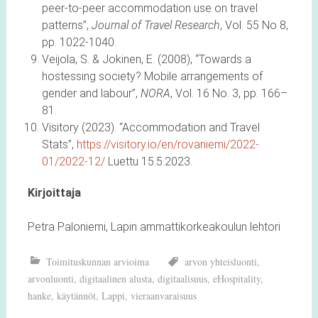
peer-to-peer accommodation use on travel
patterns”,
Journal of Travel Research
, Vol. 55 No 8,
pp. 1022-1040.
Veijola, S. & Jokinen, E. (2008), “Towards a
hostessing society? Mobile arrangements of
gender and labour”,
NORA
, Vol. 16 No. 3, pp. 166–
81.
Visitory (2023). “Accommodation and Travel
Stats”,
https://visitory.io/en/rovaniemi/2022-
01/2022-12/
Luettu 15.5.2023.
Kirjoittaja
Petra Paloniemi, Lapin ammattikorkeakoulun lehtori
Toimituskunnan arvioima
arvon yhteisluonti
,
arvonluonti
,
digitaalinen alusta
,
digitaalisuus
,
eHospitality
,
hanke
,
käytännöt
,
Lappi
,
vieraanvaraisuus