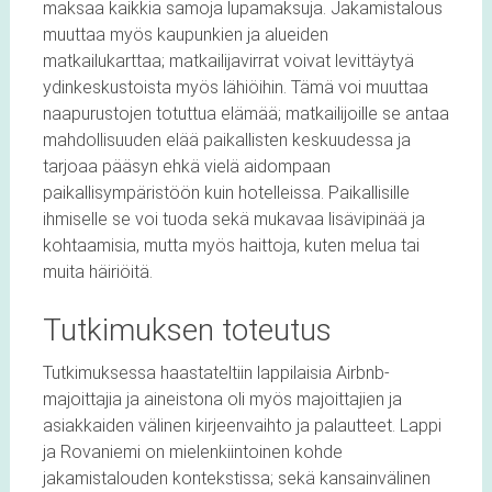
maksaa kaikkia samoja lupamaksuja. Jakamistalous
muuttaa myös kaupunkien ja alueiden
matkailukarttaa; matkailijavirrat voivat levittäytyä
ydinkeskustoista myös lähiöihin. Tämä voi muuttaa
naapurustojen totuttua elämää; matkailijoille se antaa
mahdollisuuden elää paikallisten keskuudessa ja
tarjoaa pääsyn ehkä vielä aidompaan
paikallisympäristöön kuin hotelleissa. Paikallisille
ihmiselle se voi tuoda sekä mukavaa lisävipinää ja
kohtaamisia, mutta myös haittoja, kuten melua tai
muita häiriöitä.
Tutkimuksen toteutus
Tutkimuksessa haastateltiin lappilaisia Airbnb-
majoittajia ja aineistona oli myös majoittajien ja
asiakkaiden välinen kirjeenvaihto ja palautteet. Lappi
ja Rovaniemi on mielenkiintoinen kohde
jakamistalouden kontekstissa; sekä kansainvälinen