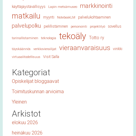
markkinointi
käyttäjäystävällisyys
Lapin metsämuseo
matkailu
myynti
palvelukohtaaminen
NotebookLM
palvelupolku
pelillistäminen
sovellus
personointi
projektityö
tekoäly
Totto ry
tarinallistaminen
teknologia
vieraanvaraisuus
vinkki
täyskäännös
verkkovierailijat
Visit Salla
virtuaalitodellisuus
Kategoriat
Opiskelijat bloggaavat
Toimituskunnan arvioima
Yleinen
Arkistot
elokuu 2026
heinäkuu 2026