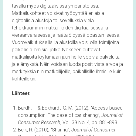
tavalla myös digitaalisissa ympäristöissä.
Matkailukohteet voisivat hyödyntää erilaisia
digitaalisia alustoja tai sovelluksia vielä
tehokkaammin matkailijoiden digitaalisessa ja
vieraanvaraisessa ja räätälöidyssä opastamisessa.
Vuorovaikutuksellisilla alustoilla voisi olla toimijoina
paikallisia ihmisiä, jotka työkseen auttavat
matkailijoita löytämään juuri heille sopivia palveluita
ja elämyksiä. Näin voidaan luoda positiivista arvoa ja
merkityksiä niin matkailijoille, paikallisille ihmisille kuin
kohteillekin.
Lähteet
Bardhi, F. & Eckhardt, G. M. (2012), “Access-based
consumption: The case of car sharing”,
Journal of
Consumer Research
, Vol. 39 No. 4, pp. 881-898.
Belk, R. (2010), “Sharing”,
Journal of Consumer