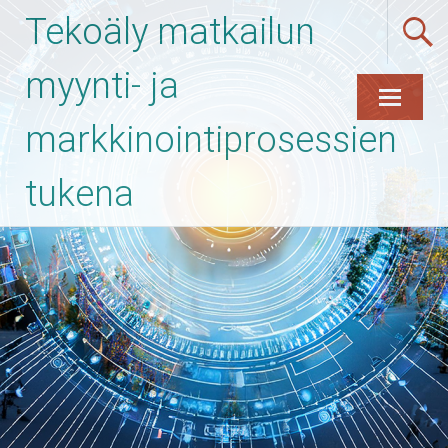
Tekoäly matkailun
myynti- ja
markkinointiprosessien
Skip
to
content
tukena