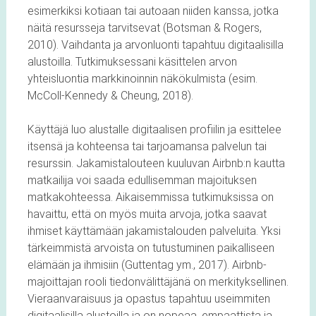
esimerkiksi kotiaan tai autoaan niiden kanssa, jotka
näitä resursseja tarvitsevat (Botsman & Rogers,
2010). Vaihdanta ja arvonluonti tapahtuu digitaalisilla
alustoilla. Tutkimuksessani käsittelen arvon
yhteisluontia markkinoinnin näkökulmista (esim.
McColl-Kennedy & Cheung, 2018).
Käyttäjä luo alustalle digitaalisen profiilin ja esittelee
itsensä ja kohteensa tai tarjoamansa palvelun tai
resurssin. Jakamistalouteen kuuluvan Airbnb:n kautta
matkailija voi saada edullisemman majoituksen
matkakohteessa. Aikaisemmissa tutkimuksissa on
havaittu, että on myös muita arvoja, jotka saavat
ihmiset käyttämään jakamistalouden palveluita. Yksi
tärkeimmistä arvoista on tutustuminen paikalliseen
elämään ja ihmisiin (Guttentag ym., 2017). Airbnb-
majoittajan rooli tiedonvälittäjänä on merkityksellinen.
Vieraanvaraisuus ja opastus tapahtuu useimmiten
digitaalisilla alustoilla ja on nopeaa, empaattista ja