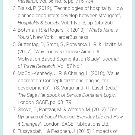
Research
, Vol. 36 No. 5, pp. 715-734.
Bialski, P. (2012), “Technologies of hospitality: How
planned encounters develop between strangers”,
Hospitality & Society,
Vol. 1 No. 3, pp. 245-260.
Botsman, R. & Rogers, R. (2010), “
What’s Mine is
Yours
”, New York: HarperBusiness.
Guttentag, D., Smith, S., Potwarka, L. R. & Havitz, M.
(2017), “Why Tourists Choose Airbnb: A
Motivation-Based Segmentation Study”,
Journal
of Travel Research
, Vol. 57 No 1.
McColl-Kennedy, J. R. & Cheung, L. (2018), “Value
cocreation: Conceptualizations, origins, and
developments”, in S. Vargo and R.F Lusch (eds.),
The Sage Handbook of Service-Dominant Logic
,
London: SAGE, pp. 63–79.
Shove, E., Pantzar, M. & Watson, M. (2012), “
The
Dynamics of Social Practice: Everyday Life and How
it Changes”
, London: SAGE Publications Ltd.
Tussyadiah, I. & Pesonen, J. (2015), “Impacts of