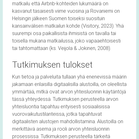
matkailu että Airbnb-kohteiden lukumäärä on
kasvanut tasaisesti viime vuosina ja Rovaniemi on
Helsingin jälkeen Suomen toiseksi suosituin
kansainvälisen matkailun kohde (Visitory, 2023). Yhä
suurempi osa paikallisista ihmisistä on tavalla tai
toisella mukana matkailussa, joko vapaaehtoisesti
tai tahtomattaan (ks. Veijola & Jokinen, 2008).
Tutkimuksen tulokset
Kun tietoa ja palveluita tullaan yhä enenevissä määrin
jakamaan erilaisilla digitaalisilla alustoilla, on oleellista
ymmärtää, mitkä ovat arvon yhteisluonnin käytäntöjä
tässä yhteydessä. Tutkimuksen perusteella arvon
yhteisluontia tapahtuu erityisesti sosiaalisissa
vuorovaikutustilanteissa, jotka tapahtuvat
digitaalisten alustojen mahdollistamina. Alustoilla on
merkittävä asema ja rooli arvon yhteisluonnin
prosessissa. Tutkimuksen perusteella tärkeitä