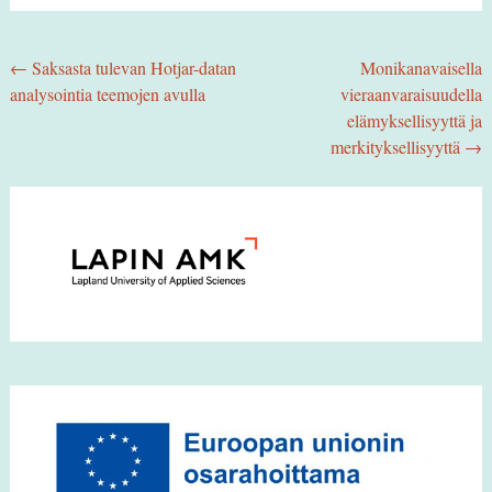
Post
←
Saksasta tulevan Hotjar-datan
Monikanavaisella
analysointia teemojen avulla
vieraanvaraisuudella
navigation
elämyksellisyyttä ja
merkityksellisyyttä
→