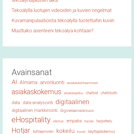
tekoälyhuijausten aika
Tekoälyllä luotujen videoiden ja kuvien ongelmat
Kuvamanipulaatioista tekoälyllä tuotettuihin kuviin
Muuttuiko asenteeni tekoälyä kohtaan?
Avainsanat
AI
arvonluonti
AImama
asiakaskohtaaminen
asiakaskokemus
chatbot
chattibotti
asiakaspolku
digitaalinen
data
data-analysointi
digitaalinen markkinointi
digivieraanvaraisuus
eHospitality
empatia
harjoittelu
elämys
hanke
Hotjar
kokeilu
kohtaaminen
käyttäjäkokemus
kuvat