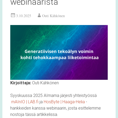
webinaarista
3.10.2025
Outi Kähkönen
Kirjoittaja:
Outi Kähkönen
Syyskuussa 2025 AImama järjesti yhteistyössä
mAInIO | LAB.fi
ja
HosByte | Haaga-Helia
-
hankkeiden kanssa webinaarin, josta esittelemme
nostoja tässä artikkelissa.