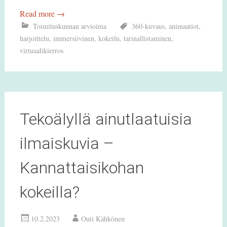
Read more
→
Toimituskunnan arvioima
360-kuvaus
,
animaatiot
,
harjoittelu
,
immersiivinen
,
kokeilu
,
tarinallistaminen
,
virtuaalikierros
Tekoälyllä ainutlaatuisia
ilmaiskuvia –
Kannattaisikohan
kokeilla?
10.2.2023
Outi Kähkönen