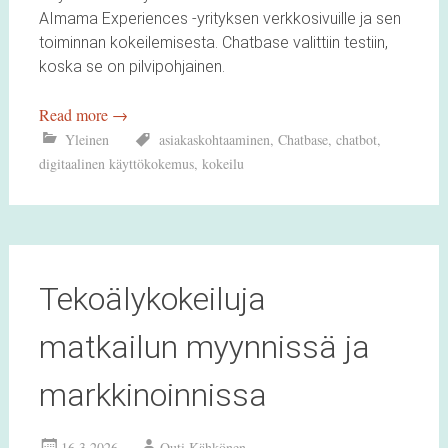
AImama Experiences -yrityksen verkkosivuille ja sen
toiminnan kokeilemisesta. Chatbase valittiin testiin,
koska se on pilvipohjainen.
Read more
→
Yleinen
asiakaskohtaaminen
,
Chatbase
,
chatbot
,
digitaalinen käyttökokemus
,
kokeilu
Tekoälykokeiluja
matkailun myynnissä ja
markkinoinnissa
16.3.2026
Outi Kähkönen