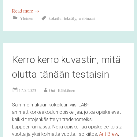
Read more
→
Yleinen
kokeilu
,
tekoäly
,
webinaari
Kerro kerro kuvastin, mitä
olutta tänään testaisin
17.5.2023
Outi Kähkönen
Saimme mukaan kokeiluun viisi LAB-
ammattikorkeakoulun opiskelijaa, jotka opiskelevat
kaikki tietojenkäsittelyn tradenomeiksi
Lappeenrannassa. Neljä opiskelijaa opiskelee toista
vuotta ja yksi kolmatta vuotta. Iso kiitos,
Ant Brew
,