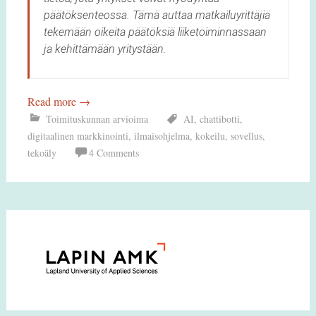
päätöksenteossa. Tämä auttaa matkailuyrittäjiä
tekemään oikeita päätöksiä liiketoiminnassaan
ja kehittämään yritystään.
Read more
→
Toimituskunnan arvioima
AI
,
chattibotti
,
digitaalinen markkinointi
,
ilmaisohjelma
,
kokeilu
,
sovellus
,
tekoäly
4 Comments