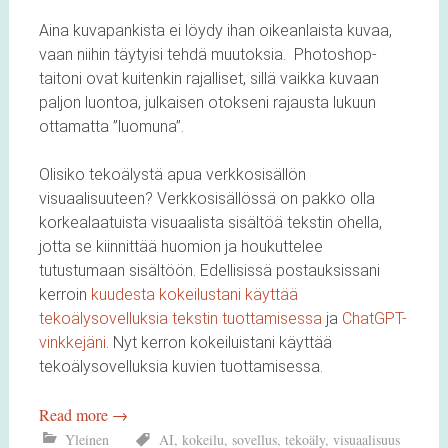
Aina kuvapankista ei löydy ihan oikeanlaista kuvaa,
vaan niihin täytyisi tehdä muutoksia. Photoshop-
taitoni ovat kuitenkin rajalliset, sillä vaikka kuvaan
paljon luontoa, julkaisen otokseni rajausta lukuun
ottamatta ”luomuna”.
Olisiko tekoälystä apua verkkosisällön
visuaalisuuteen? Verkkosisällössä on pakko olla
korkealaatuista visuaalista sisältöä tekstin ohella,
jotta se kiinnittää huomion ja houkuttelee
tutustumaan sisältöön. Edellisissä postauksissani
kerroin
kuudesta kokeilustani käyttää
tekoälysovelluksia tekstin tuottamisessa
ja
ChatGPT-
vinkkejäni
. Nyt kerron kokeiluistani käyttää
tekoälysovelluksia kuvien tuottamisessa.
Read more
→
Yleinen
AI
,
kokeilu
,
sovellus
,
tekoäly
,
visuaalisuus