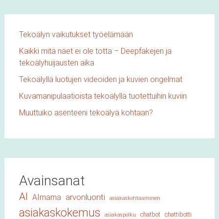
Tekoälyn vaikutukset työelämään
Kaikki mitä näet ei ole totta – Deepfakejen ja
tekoälyhuijausten aika
Tekoälyllä luotujen videoiden ja kuvien ongelmat
Kuvamanipulaatioista tekoälyllä tuotettuihin kuviin
Muuttuiko asenteeni tekoälyä kohtaan?
Avainsanat
AI
arvonluonti
AImama
asiakaskohtaaminen
asiakaskokemus
chatbot
chattibotti
asiakaspolku