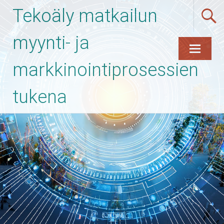
Tekoäly matkailun
myynti- ja
markkinointiprosessien
Skip
to
content
tukena