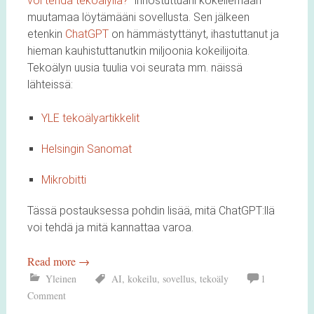
voi tehdä tekoälyllä?
” innostuttuani kokeilemaan
muutamaa löytämääni sovellusta. Sen jälkeen
etenkin
ChatGPT
on hämmästyttänyt, ihastuttanut ja
hieman kauhistuttanutkin miljoonia kokeilijoita.
Tekoälyn uusia tuulia voi seurata mm. näissä
lähteissä:
YLE tekoälyartikkelit
Helsingin Sanomat
Mikrobitti
Tässä postauksessa pohdin lisää, mitä ChatGPT:llä
voi tehdä ja mitä kannattaa varoa.
Read more
→
Yleinen
AI
,
kokeilu
,
sovellus
,
tekoäly
1
Comment