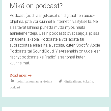
Mikä on podcast?
Podcast (podi, äänijulkaisu) on digitaalinen audio-
ohjelma, jota voi kuunnella internetin välityksellä. Ne
sisältävät lähinnä puhetta mutta myös muita
äänielementtejä. Usein podcastit ovat sarjoja, joissa
on useita jaksoja. Podcasteja voi ladata tai
suoratoistaa erilaisilta alustoilta, kuten Spotify, Apple
Podcasts tai SoundCloud. YleAreenakin on uudelleen
ristinyt podcasteiksi “radio”-sisältönsä kuten
kuunnelmat.
Read more
→
Toimituskunnan arvioima
digitaalinen
,
kokeilu
,
podcast