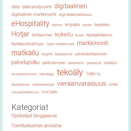
digitaalinen
data
data-analysointi
digitaalinen markkinointi
digivieraanvaraisuus
eHospitality
empatia
harjoittelu
elämys
hanke
Hotjar
kokeilu
kohtaaminen
käyttäjäkokemus
kuvat
markkinointi
käyttäjäystävällisyys
Lapin metsämuseo
matkailu
myynti
palvelukohtaaminen
NotebookLM
palvelupolku
pelillistäminen
sovellus
personointi
projektityö
tekoäly
Totto ry
tarinallistaminen
teknologia
vieraanvaraisuus
vinkki
täyskäännös
verkkovierailijat
Visit Salla
virtuaalitodellisuus
Kategoriat
Opiskelijat bloggaavat
Toimituskunnan arvioima