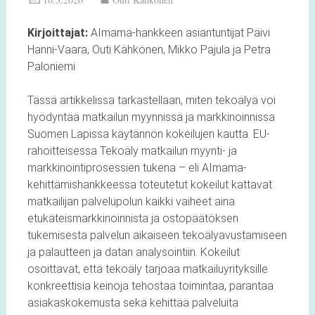
Kirjoittajat:
AImama-hankkeen asiantuntijat Päivi
Hanni-Vaara, Outi Kähkönen, Mikko Pajula ja Petra
Paloniemi
Tässä artikkelissa tarkastellaan, miten tekoälyä voi
hyödyntää matkailun myynnissä ja markkinoinnissa
Suomen Lapissa käytännön kokeilujen kautta. EU-
rahoitteisessa Tekoäly matkailun myynti- ja
markkinointiprosessien tukena – eli AImama-
kehittämishankkeessa toteutetut kokeilut kattavat
matkailijan palvelupolun kaikki vaiheet aina
etukäteismarkkinoinnista ja ostopäätöksen
tukemisesta palvelun aikaiseen tekoälyavustamiseen
ja palautteen ja datan analysointiin. Kokeilut
osoittavat, että tekoäly tarjoaa matkailuyrityksille
konkreettisia keinoja tehostaa toimintaa, parantaa
asiakaskokemusta sekä kehittää palveluita