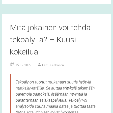
Mitä jokainen voi tehdä
tekoälyllä? – Kuusi
kokeilua
15.12.2022
Outi Kähkönen
Tekoäly on tuonut mukanaan suuria hyötyjä
matkailuyrittäjille. Se auttaa yrityksiä tekemään
parempia päätöksiä, lisäämään myyntiä ja
parantamaan asiakaspalvelua. Tekoäly voi
analysoida suuria määriä dataa ja tuottaa tästä
tietoa, jota yritykset voivat hyödyntää