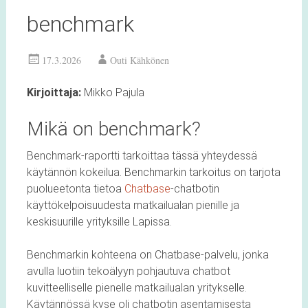
benchmark
17.3.2026
Outi Kähkönen
Kirjoittaja:
Mikko Pajula
Mikä on benchmark?
Benchmark-raportti tarkoittaa tässä yhteydessä
käytännön kokeilua. Benchmarkin tarkoitus on tarjota
puolueetonta tietoa
Chatbase
-chatbotin
käyttökelpoisuudesta matkailualan pienille ja
keskisuurille yrityksille Lapissa.
Benchmarkin kohteena on Chatbase-palvelu, jonka
avulla luotiin tekoälyyn pohjautuva chatbot
kuvitteelliselle pienelle matkailualan yritykselle.
Käytännössä kyse oli chatbotin asentamisesta