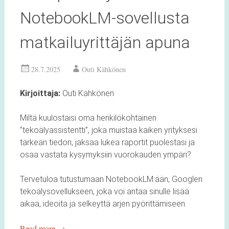
NotebookLM-sovellusta
matkailuyrittäjän apuna
28.7.2025
Outi Kähkönen
Kirjoittaja:
Outi Kähkönen
Miltä kuulostaisi oma henkilökohtainen
”tekoälyassistentti”, joka muistaa kaiken yrityksesi
tärkeän tiedon, jaksaa lukea raportit puolestasi ja
osaa vastata kysymyksiin vuorokauden ympäri?
Tervetuloa tutustumaan NotebookLM:ään, Googlen
tekoälysovellukseen, joka voi antaa sinulle lisää
aikaa, ideoita ja selkeyttä arjen pyörittämiseen.
Read more
→