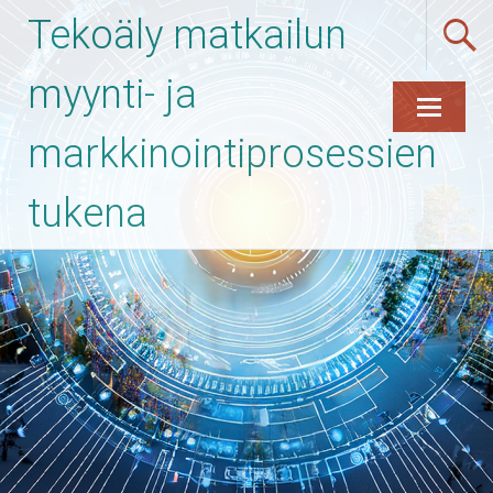
Tekoäly matkailun
myynti- ja
markkinointiprosessien
Skip
to
content
tukena