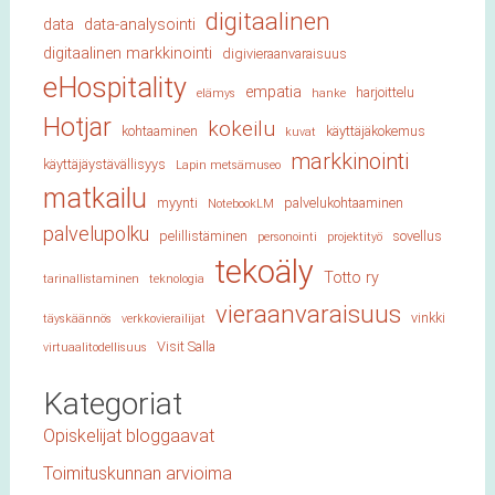
digitaalinen
data
data-analysointi
digitaalinen markkinointi
digivieraanvaraisuus
eHospitality
empatia
harjoittelu
elämys
hanke
Hotjar
kokeilu
kohtaaminen
käyttäjäkokemus
kuvat
markkinointi
käyttäjäystävällisyys
Lapin metsämuseo
matkailu
myynti
palvelukohtaaminen
NotebookLM
palvelupolku
pelillistäminen
sovellus
personointi
projektityö
tekoäly
Totto ry
tarinallistaminen
teknologia
vieraanvaraisuus
vinkki
täyskäännös
verkkovierailijat
Visit Salla
virtuaalitodellisuus
Kategoriat
Opiskelijat bloggaavat
Toimituskunnan arvioima