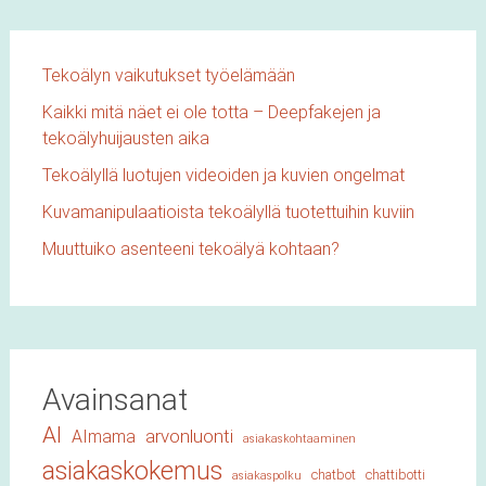
Tekoälyn vaikutukset työelämään
Kaikki mitä näet ei ole totta – Deepfakejen ja
tekoälyhuijausten aika
Tekoälyllä luotujen videoiden ja kuvien ongelmat
Kuvamanipulaatioista tekoälyllä tuotettuihin kuviin
Muuttuiko asenteeni tekoälyä kohtaan?
Avainsanat
AI
arvonluonti
AImama
asiakaskohtaaminen
asiakaskokemus
chatbot
chattibotti
asiakaspolku