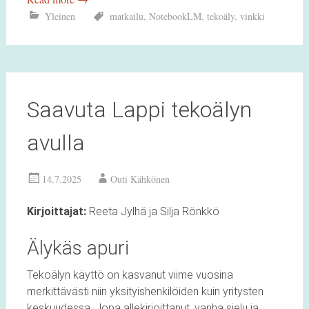
Yleinen
matkailu
,
NotebookLM
,
tekoäly
,
vinkki
Saavuta Lappi tekoälyn
avulla
14.7.2025
Outi Kähkönen
Kirjoittajat:
Reeta Jylhä ja Silja Rönkkö
Älykäs apuri
Tekoälyn käyttö on kasvanut viime vuosina
merkittävästi niin yksityishenkilöiden kuin yritysten
keskuudessa. Jopa allekirjoittanut, vanha sielu ja