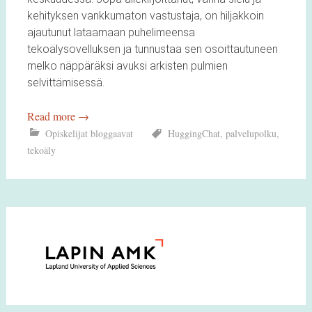
kehityksen vankkumaton vastustaja, on hiljakkoin
ajautunut lataamaan puhelimeensa
tekoälysovelluksen ja tunnustaa sen osoittautuneen
melko näppäräksi avuksi arkisten pulmien
selvittämisessä.
Read more
→
Opiskelijat bloggaavat
HuggingChat
,
palvelupolku
,
tekoäly