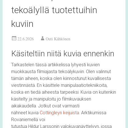
tekoälyllä tuotettuihin
kuviin
22.6.2026
Outi Kähkönen
Käsiteltiin niitä kuvia ennenkin
Tarkastelen tässä artikkelissa lyhyesti kuvien
muokkausta filmiajasta tekoälykuviin. Olen valinnut
tämän aiheen, koska olen kiinnostunut kuvallisesta
viestinnästä. En käsittele manipulaatiotekniikoita,
koska en tiedä aiheesta tarpeeksi. Kuvia on kuitenkin
käsitelty ja manipuloitu jo filmikuvauksen
aikakaudella. Jotkut ovat varmasti
nähneet kuvia
Cottingleyn keijuista
. Arktikumissa
Rovaniemellä voi
tutustua Hildur Larssonin valokuvanäyttelyyn, jossa