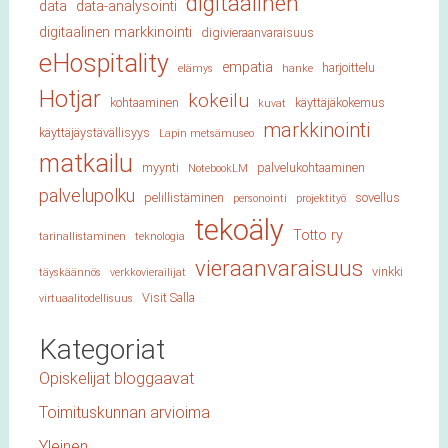
digitaalinen
data
data-analysointi
digitaalinen markkinointi
digivieraanvaraisuus
eHospitality
empatia
harjoittelu
elämys
hanke
Hotjar
kokeilu
kohtaaminen
käyttäjäkokemus
kuvat
markkinointi
käyttäjäystävällisyys
Lapin metsämuseo
matkailu
myynti
palvelukohtaaminen
NotebookLM
palvelupolku
pelillistäminen
sovellus
personointi
projektityö
tekoäly
Totto ry
tarinallistaminen
teknologia
vieraanvaraisuus
vinkki
täyskäännös
verkkovierailijat
Visit Salla
virtuaalitodellisuus
Kategoriat
Opiskelijat bloggaavat
Toimituskunnan arvioima
Yleinen