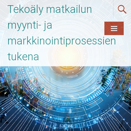
Tekoäly matkailun
myynti- ja
markkinointiprosessien
Skip
to
content
tukena