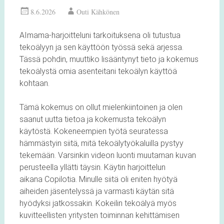
8.6.2026
Outi Kähkönen
AImama-harjoitteluni tarkoituksena oli tutustua
tekoälyyn ja sen käyttöön työssä sekä arjessa.
Tässä pohdin, muuttiko lisääntynyt tieto ja kokemus
tekoälystä omia asenteitani tekoälyn käyttöä
kohtaan.
Tämä kokemus on ollut mielenkiintoinen ja olen
saanut uutta tietoa ja kokemusta tekoälyn
käytöstä. Kokeneempien työtä seuratessa
hämmästyin siitä, mitä tekoälytyökaluilla pystyy
tekemään. Varsinkin videon luonti muutaman kuvan
perusteella yllätti täysin. Käytin harjoittelun
aikana Copilotia. Minulle siitä oli eniten hyötyä
aiheiden jäsentelyssä ja varmasti käytän sitä
hyödyksi jatkossakin. Kokeilin tekoälyä myös
kuvitteellisten yritysten toiminnan kehittämisen