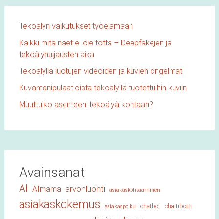
Tekoälyn vaikutukset työelämään
Kaikki mitä näet ei ole totta – Deepfakejen ja
tekoälyhuijausten aika
Tekoälyllä luotujen videoiden ja kuvien ongelmat
Kuvamanipulaatioista tekoälyllä tuotettuihin kuviin
Muuttuiko asenteeni tekoälyä kohtaan?
Avainsanat
AI
arvonluonti
AImama
asiakaskohtaaminen
asiakaskokemus
chatbot
chattibotti
asiakaspolku