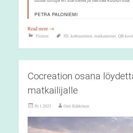
uusia tuttuja eri ständeillä ja vaihtaa kuulumisia.
PETRA PALONIEMI
Read more
→
Yleinen
3D
,
kohtaaminen
,
matkamessut
,
QR-kood
Cocreation osana löydettä
matkailijalle
30.1.2023
Outi Kähkönen