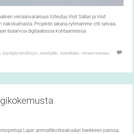
alinen vieraanvaraisuus toteutuu Visit Sallan ja Visit
jan näkökulmasta. Projektin aikana ryhmämme otti selvää,
an lisäarvoa digitaalisissa kohtaamisissa.
n
,
käyttäjäystävällisyys
,
muistijälki
,
tiedonhaku
,
vieraanvaraisuus
igikokemusta
miopintoja Lapin ammattikorkeakoulun hankkeen parissa;