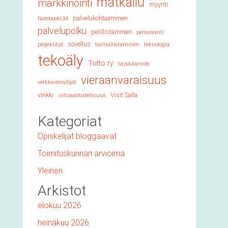
matkailu
markkinointi
myynti
palvelukohtaaminen
NotebookLM
palvelupolku
pelillistäminen
personointi
sovellus
projektityö
tarinallistaminen
teknologia
tekoäly
Totto ry
täyskäännös
vieraanvaraisuus
verkkovierailijat
vinkki
Visit Salla
virtuaalitodellisuus
Kategoriat
Opiskelijat bloggaavat
Toimituskunnan arvioima
Yleinen
Arkistot
elokuu 2026
heinäkuu 2026