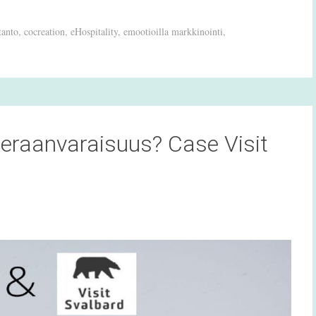
tanto
,
cocreation
,
eHospitality
,
emootioilla markkinointi
,
ieraanvaraisuus? Case Visit