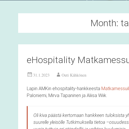
Month:
t
eHospitality Matkamessu
31.1.2023
Outi Kähkönen
Lapin AMKin ehospitality-hankkeesta
Matkamessuil
Paloniemi, Mirva Tapaninen ja Aliisa Wiik.
Oli kiva päästä kertomaan hankkeen tuloksista 
suurelle yleisölle Tutkimuksella tietoa –osuudess