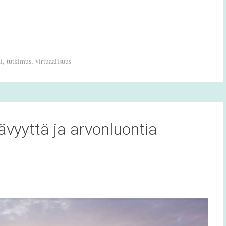
i
,
tutkimus
,
virtuaalisuus
vyyttä ja arvonluontia