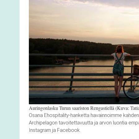
Auringonlasku Turun saariston Rengastiellä (Kuva: Tatia
Osana Ehospitality-hanketta havainnoimme kahden Vi
Archipelagon tavoitettavuutta ja arvon luontia empati
Instagram ja Facebook.