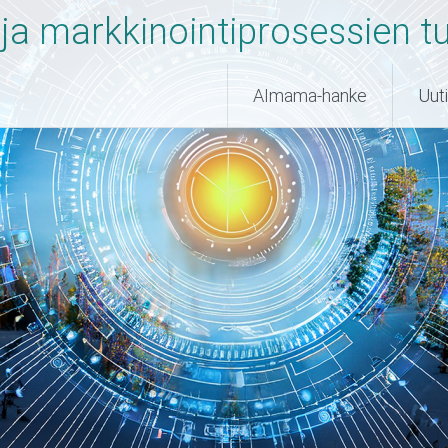
 ja markkinointiprosessien t
Skip
AImama-hanke
Uuti
to
content