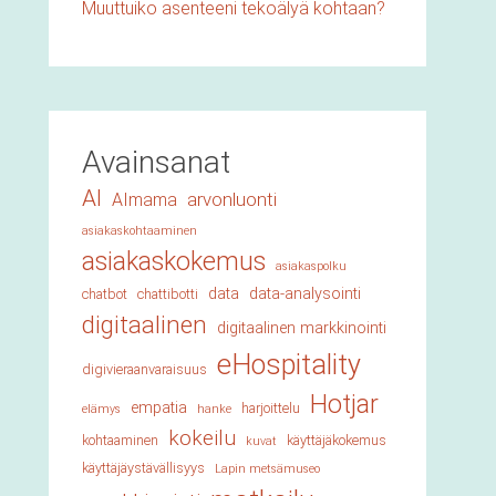
Muuttuiko asenteeni tekoälyä kohtaan?
Avainsanat
AI
arvonluonti
AImama
asiakaskohtaaminen
asiakaskokemus
asiakaspolku
data
data-analysointi
chatbot
chattibotti
digitaalinen
digitaalinen markkinointi
eHospitality
digivieraanvaraisuus
Hotjar
empatia
harjoittelu
elämys
hanke
kokeilu
kohtaaminen
käyttäjäkokemus
kuvat
käyttäjäystävällisyys
Lapin metsämuseo