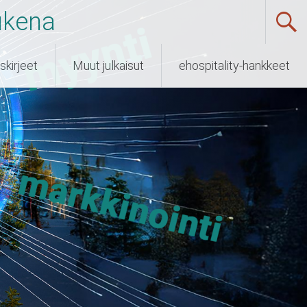
ukena
skirjeet
Muut julkaisut
ehospitality-hankkeet