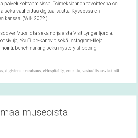
issa palvelukohtaamisissa. Toimeksiannon tavoitteena on
yä sekä vauhdittaa digitaalisuutta. Kyseessä on
n kanssa. (Wiik 2022.)
iscover Muoniota sekä norjalaista Visit Lyngenfjordia.
otisivuja, YouTube-kanavia sekä Instagram-tilejä
nnointi, benchmarking sekä mystery shopping.
us
,
digivieraanvaraisuus
,
eHospitality
,
empatia
,
vastuullisuusviestintä
oimaa museoista