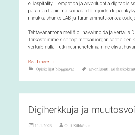
eHospitality – empatiaa ja arvonluontia digitaalis
parantaa Lapin matkailualan toimijoiden kilpailukyk
rinnakkaishanke LAB ja Turun ammattikorkeakouluje
Tehtävänantona meillä oli havainnoida ja vertailla D
Tarkastelimme sisältöjä matkailuorganisaatioiden k
vertailemalla. Tutkimusmenetelmiämme olivat hava
Read more
→
Opiskelijat bloggaavat
arvonluonti
,
asiakaskokem
Digiherkkuja ja muutosv
11.1.2023
Outi Kähkönen