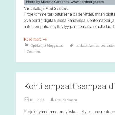
Visit Salla ja Visit Svalbard
Projektimme tarkoituksena oli selvittää, miten digita
Svalbardin digitaalisissa kanavissa luontomatkaili
miten empatia näyttäytyy ja miten asiakkaalle luoda
Read more
→
Opiskelijat bloggaavat
asiakaskokemus
,
cocreatio
1 Comment
Kohti empaattisempaa d
16.1.2023
Outi Kähkönen
Projektiryhmämme on työskennellyt osana restono