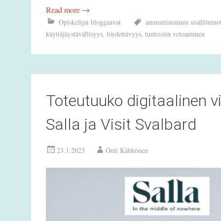
Read more
→
Opiskelijat bloggaavat
ammattimainen sisällöntuo
käyttäjäystävällisyys
,
löydettävyys
,
tunteisiin vetoaminen
Toteutuuko digitaalinen v
Salla ja Visit Svalbard
23.1.2023
Outi Kähkönen