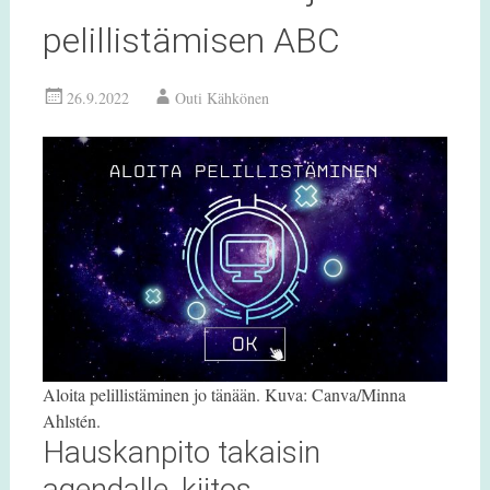
pelillistämisen ABC
26.9.2022
Outi Kähkönen
Aloita pelillistäminen jo tänään. Kuva: Canva/Minna
Ahlstén.
Hauskanpito takaisin
agendalle, kiitos