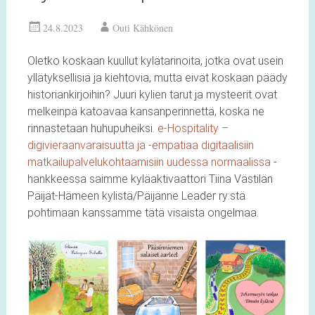
24.8.2023
Outi Kähkönen
Oletko koskaan kuullut kylätarinoita, jotka ovat usein
yllätyksellisiä ja kiehtovia, mutta eivät koskaan päädy
historiankirjoihin? Juuri kylien tarut ja mysteerit ovat
melkeinpä katoavaa kansanperinnettä, koska ne
rinnastetaan huhupuheiksi.
e-Hospitality –
digivieraanvaraisuutta ja -empatiaa digitaalisiin
matkailupalvelukohtaamisiin uudessa normaalissa
-
hankkeessa saimme kyläaktivaattori Tiina Västilän
Päijät-Hämeen kylistä/Päijänne Leader ry:stä
pohtimaan kanssamme tätä visaista ongelmaa.