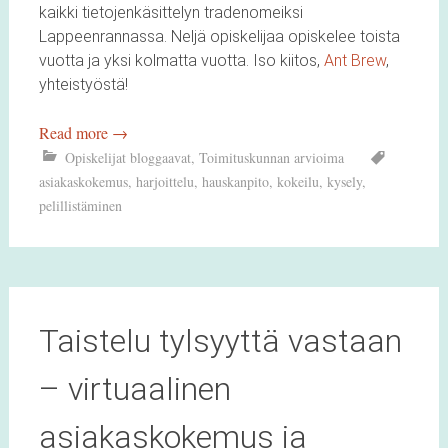
kaikki tietojenkäsittelyn tradenomeiksi
Lappeenrannassa. Neljä opiskelijaa opiskelee toista
vuotta ja yksi kolmatta vuotta. Iso kiitos,
Ant Brew
,
yhteistyöstä!
Read more
→
Opiskelijat bloggaavat
,
Toimituskunnan arvioima
asiakaskokemus
,
harjoittelu
,
hauskanpito
,
kokeilu
,
kysely
,
pelillistäminen
Taistelu tylsyyttä vastaan
– virtuaalinen
asiakaskokemus ja