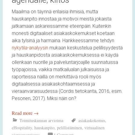
Maailma on täynnä erilaisia ihmisiä, mutta
hauskanpito innostaa ja motivoi meistä jokaista
jatkamaan askareissamme eteenpäin. Kuitenkin
monesti digitaaliset asiakaskokemukset koetaan
aika tylsinä ja harmaina. Hankkeessamme tehdyn
nykytila-analyysin
mukaan keskustelua pelillisyydestä
ja hauskanpidosta asiakaskokemuksessa ei käydä
ollenkaan nuorille ja palveluntarjoajille suunnatuissa
työpajoissa, vaikka matkailualan julkaisuissa ja
raporteissa näillä on merkittävä rooli myös
digitaalisessa asiakaskohtaamisessa ja
vieraanvaraisuudessa (Cordis tietokanta, 2016, esim.
Pesonen, 2017). Miksi näin on?
Read more
→
Toimituskunnan arvioima
asiakaskokemus
,
eHospitality
,
hauskanpito
,
pelillistäminen
,
virtuaalinen
vieraanvaraisuus
1 Comment