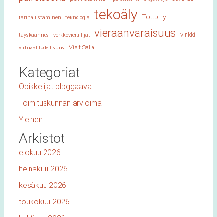
tekoäly
Totto ry
tarinallistaminen
teknologia
vieraanvaraisuus
vinkki
täyskäännös
verkkovierailijat
Visit Salla
virtuaalitodellisuus
Kategoriat
Opiskelijat bloggaavat
Toimituskunnan arvioima
Yleinen
Arkistot
elokuu 2026
heinäkuu 2026
kesäkuu 2026
toukokuu 2026