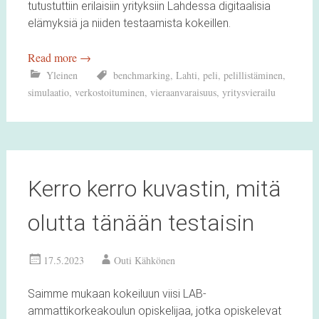
tutustuttiin erilaisiin yrityksiin Lahdessa digitaalisia
elämyksiä ja niiden testaamista kokeillen.
Read more
→
Yleinen
benchmarking
,
Lahti
,
peli
,
pelillistäminen
,
simulaatio
,
verkostoituminen
,
vieraanvaraisuus
,
yritysvierailu
Kerro kerro kuvastin, mitä
olutta tänään testaisin
17.5.2023
Outi Kähkönen
Saimme mukaan kokeiluun viisi LAB-
ammattikorkeakoulun opiskelijaa, jotka opiskelevat