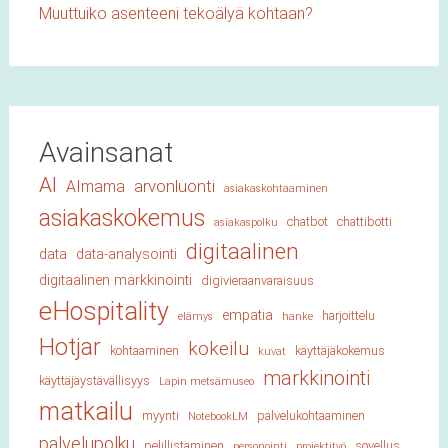
Muuttuiko asenteeni tekoälyä kohtaan?
Avainsanat
AI
arvonluonti
AImama
asiakaskohtaaminen
asiakaskokemus
chatbot
chattibotti
asiakaspolku
digitaalinen
data
data-analysointi
digitaalinen markkinointi
digivieraanvaraisuus
eHospitality
empatia
harjoittelu
elämys
hanke
Hotjar
kokeilu
kohtaaminen
käyttäjäkokemus
kuvat
markkinointi
käyttäjäystävällisyys
Lapin metsämuseo
matkailu
myynti
palvelukohtaaminen
NotebookLM
palvelupolku
pelillistäminen
sovellus
personointi
projektityö