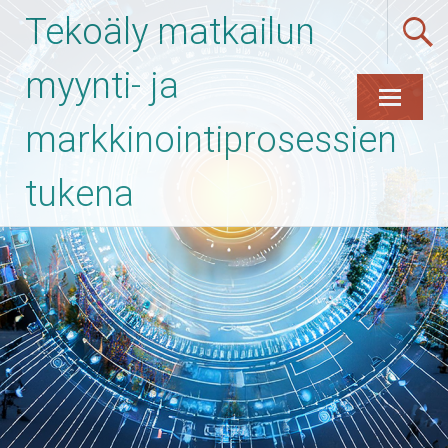
Tekoäly matkailun
myynti- ja
markkinointiprosessien
Skip
to
content
tukena