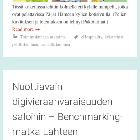
Tässä kokeilussa tehtiin kolmelle eri kylälle minipelit, jotka
ovat pelattavissa Päijät-Hämeen kylien kotisivuilla. (Pelien
kuvituksen ja toteutuksen on tehnyt Pakotarinat.)
Read more
→
Toimituskunnan arvioima
eHospitality
,
kylätarinat
,
pelillistäminen
,
tarinallistaminen
Nuottiavain
digivieraanvaraisuuden
saloihin – Benchmarking-
matka Lahteen