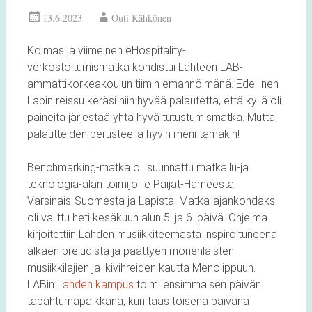
13.6.2023
Outi Kähkönen
Kolmas ja viimeinen eHospitality-
verkostoitumismatka kohdistui Lahteen LAB-
ammattikorkeakoulun tiimin emännöimänä. Edellinen
Lapin reissu keräsi niin hyvää palautetta, että kyllä oli
paineita järjestää yhtä hyvä tutustumismatka. Mutta
palautteiden perusteella hyvin meni tämäkin!
Benchmarking-matka oli suunnattu matkailu-ja
teknologia-alan toimijoille Päijät-Hämeestä,
Varsinais-Suomesta ja Lapista. Matka-ajankohdaksi
oli valittu heti kesäkuun alun 5. ja 6. päivä. Ohjelma
kirjoitettiin Lahden musiikkiteemasta inspiroituneena
alkaen preludista ja päättyen monenlaisten
musiikkilajien ja ikivihreiden kautta Menolippuun.
LABin
Lahden kampus
toimi ensimmäisen päivän
tapahtumapaikkana, kun taas toisena päivänä