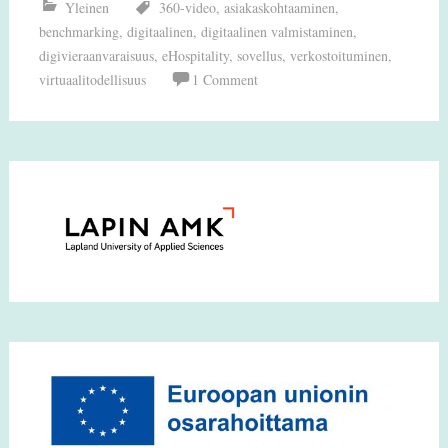
Yleinen
360-video
,
asiakaskohtaaminen
,
benchmarking
,
digitaalinen
,
digitaalinen valmistaminen
,
digivieraanvaraisuus
,
eHospitality
,
sovellus
,
verkostoituminen
,
virtuaalitodellisuus
1 Comment