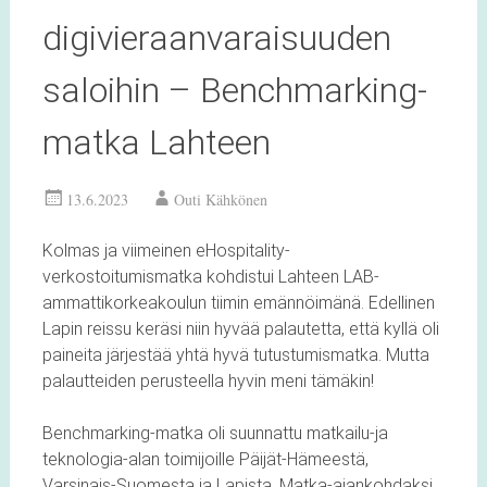
digivieraanvaraisuuden
saloihin – Benchmarking-
matka Lahteen
13.6.2023
Outi Kähkönen
Kolmas ja viimeinen eHospitality-
verkostoitumismatka kohdistui Lahteen LAB-
ammattikorkeakoulun tiimin emännöimänä. Edellinen
Lapin reissu keräsi niin hyvää palautetta, että kyllä oli
paineita järjestää yhtä hyvä tutustumismatka. Mutta
palautteiden perusteella hyvin meni tämäkin!
Benchmarking-matka oli suunnattu matkailu-ja
teknologia-alan toimijoille Päijät-Hämeestä,
Varsinais-Suomesta ja Lapista. Matka-ajankohdaksi