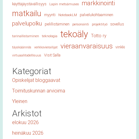
markkinointi
käyttäjäystävällisyys
Lapin metsämuseo
matkailu
myynti
palvelukohtaaminen
NotebookLM
palvelupolku
pelillistäminen
sovellus
personointi
projektityö
tekoäly
Totto ry
tarinallistaminen
teknologia
vieraanvaraisuus
vinkki
täyskäännös
verkkovierailijat
Visit Salla
virtuaalitodellisuus
Kategoriat
Opiskelijat bloggaavat
Toimituskunnan arvioima
Yleinen
Arkistot
elokuu 2026
heinäkuu 2026