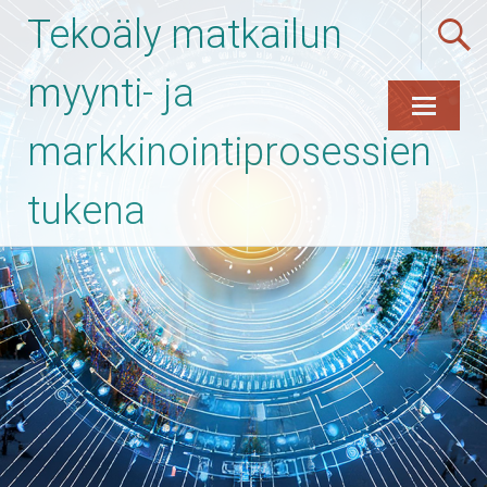
Tekoäly matkailun
myynti- ja
markkinointiprosessien
Skip
to
content
tukena