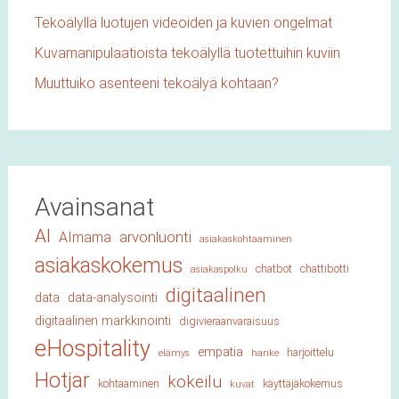
Tekoälyllä luotujen videoiden ja kuvien ongelmat
Kuvamanipulaatioista tekoälyllä tuotettuihin kuviin
Muuttuiko asenteeni tekoälyä kohtaan?
Avainsanat
AI
arvonluonti
AImama
asiakaskohtaaminen
asiakaskokemus
chatbot
chattibotti
asiakaspolku
digitaalinen
data
data-analysointi
digitaalinen markkinointi
digivieraanvaraisuus
eHospitality
empatia
harjoittelu
elämys
hanke
Hotjar
kokeilu
kohtaaminen
käyttäjäkokemus
kuvat