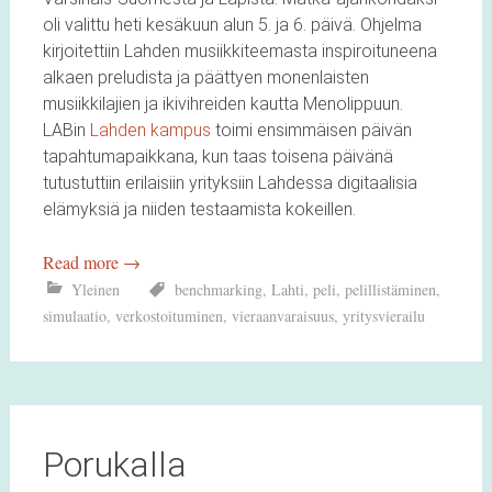
oli valittu heti kesäkuun alun 5. ja 6. päivä. Ohjelma
kirjoitettiin Lahden musiikkiteemasta inspiroituneena
alkaen preludista ja päättyen monenlaisten
musiikkilajien ja ikivihreiden kautta Menolippuun.
LABin
Lahden kampus
toimi ensimmäisen päivän
tapahtumapaikkana, kun taas toisena päivänä
tutustuttiin erilaisiin yrityksiin Lahdessa digitaalisia
elämyksiä ja niiden testaamista kokeillen.
Read more
→
Yleinen
benchmarking
,
Lahti
,
peli
,
pelillistäminen
,
simulaatio
,
verkostoituminen
,
vieraanvaraisuus
,
yritysvierailu
Porukalla