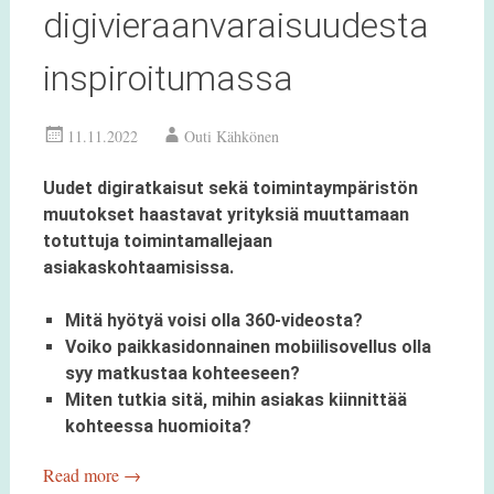
digivieraanvaraisuudesta
inspiroitumassa
11.11.2022
Outi Kähkönen
Uudet digiratkaisut sekä toimintaympäristön
muutokset haastavat yrityksiä muuttamaan
totuttuja toimintamallejaan
asiakaskohtaamisissa.
Mitä hyötyä voisi olla 360-videosta?
Voiko paikkasidonnainen mobiilisovellus olla
syy matkustaa kohteeseen?
Miten tutkia sitä, mihin asiakas kiinnittää
kohteessa huomioita?
Read more
→